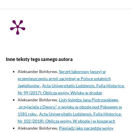
Inne teksty tego samego autora
Aleksander Bołdyrew,
Sprzęt taborowy (wozy) w
przemieszczeniu armii zaciężnej w Polsce ostatnich
Jagiellonów
,
Acta Universitatis Lodziensis. Folia Historica:
Nr 99 (2017): Oblicza wojny. Wojsko w drodze
Aleksander Bołdyrew,
Listy księdza Jana Piotrowskiego,
„przyjaciela z Dworu”, o wojsku w obozie pod Pskowem w
1581 roku
,
Acta Universitatis Lodziensis. Folia Historica:
Nr 102 (2018): Oblicza wojny. W obozie i w koszarach
Aleksander Bołdyrew,
Pieniądz jako narzędzie wojny