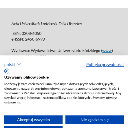
Acta Universitatis Lodziensis. Folia Historica
ISSN: 0208-6050
e-ISSN: 2450-6990
Wydawca: Wydawnictwo Uniwersytetu Łódzkiego (
www
)
ul. Jana Matejki 34A
90-237 Łódź
polski
Polityka prywatności
Tel.: 42 235 01 65, fax: 42 66 55 86
Biuro: journals@uni.lodz.pl
Używamy plików cookie
Możemy je zamieścić w celu analizy danych dotyczących odwiedzających,
Deklaracja dostępności
ulepszenia naszej strony internetowej, pokazania spersonalizowanych treści i
zapewnienia Państwu wspaniałego doświadczenia na stronie internetowej. Aby
uzyskać więcej informacji na temat plików cookie, których używamy, otwórz
ustawienia.
Akceptuj wszystko
Nie zgadzam się