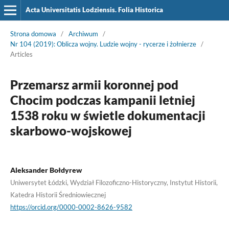
Acta Universitatis Lodziensis. Folia Historica
Strona domowa
/
Archiwum
/
Nr 104 (2019): Oblicza wojny. Ludzie wojny - rycerze i żołnierze
/
Articles
Przemarsz armii koronnej pod
Chocim podczas kampanii letniej
1538 roku w świetle dokumentacji
skarbowo-wojskowej
Aleksander Bołdyrew
Uniwersytet Łódzki, Wydział Filozoficzno-Historyczny, Instytut Historii,
Katedra Historii Średniowiecznej
https://orcid.org/0000-0002-8626-9582