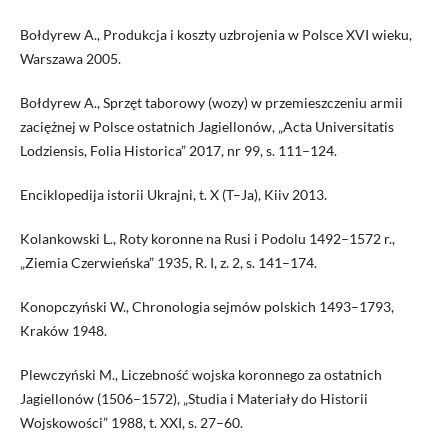
Bołdyrew A., Produkcja i koszty uzbrojenia w Polsce XVI wieku,
Warszawa 2005.
Bołdyrew A., Sprzęt taborowy (wozy) w przemieszczeniu armii
zaciężnej w Polsce ostatnich Jagiellonów, „Acta Universitatis
Lodziensis, Folia Historica” 2017, nr 99, s. 111–124.
Enciklopedija istorii Ukrajni, t. X (T–Ja), Kiiv 2013.
Kolankowski L., Roty koronne na Rusi i Podolu 1492–1572 r.,
„Ziemia Czerwieńska” 1935, R. I, z. 2, s. 141–174.
Konopczyński W., Chronologia sejmów polskich 1493–1793,
Kraków 1948.
Plewczyński M., Liczebność wojska koronnego za ostatnich
Jagiellonów (1506–1572), „Studia i Materiały do Historii
Wojskowości” 1988, t. XXI, s. 27–60.