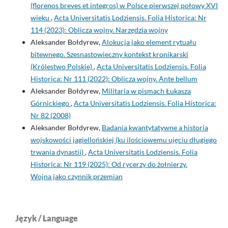
(florenos breves et integros) w Polsce pierwszej połowy XVI
wieku
,
Acta Universitatis Lodziensis. Folia Historica: Nr
114 (2023): Oblicza wojny. Narzędzia wojny
Aleksander Bołdyrew,
Alokucja jako element rytuału
bitewnego. Szesnastowieczny kontekst kronikarski
(Królestwo Polskie)
,
Acta Universitatis Lodziensis. Folia
Historica: Nr 111 (2022): Oblicza wojny. Ante bellum
Aleksander Bołdyrew,
Militaria w pismach Łukasza
Górnickiego
,
Acta Universitatis Lodziensis. Folia Historica:
Nr 82 (2008)
Aleksander Bołdyrew,
Badania kwantytatywne a historia
wojskowości jagiellońskiej (ku ilościowemu ujęciu długiego
trwania dynastii)
,
Acta Universitatis Lodziensis. Folia
Historica: Nr 119 (2025): Od rycerzy do żołnierzy.
Wojna jako czynnik przemian
Język / Language