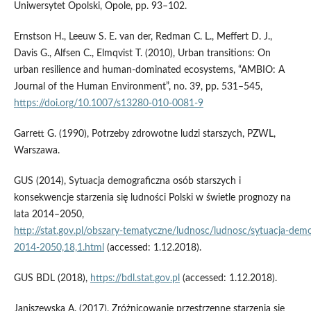
Uniwersytet Opolski, Opole, pp. 93–102.
Ernstson H., Leeuw S. E. van der, Redman C. L., Meffert D. J.,
Davis G., Alfsen C., Elmqvist T. (2010), Urban transitions: On
urban resilience and human‑dominated ecosystems, “AMBIO: A
Journal of the Human Environment”, no. 39, pp. 531–545,
https://doi.org/10.1007/s13280-010-0081-9
Garrett G. (1990), Potrzeby zdrowotne ludzi starszych, PZWL,
Warszawa.
GUS (2014), Sytuacja demograficzna osób starszych i
konsekwencje starzenia się ludności Polski w świetle prognozy na
lata 2014–2050,
http://stat.gov.pl/obszary‑tematyczne/ludnosc/ludnosc/sytuacja‑demo
2014-2050,18,1.html
(accessed: 1.12.2018).
GUS BDL (2018),
https://bdl.stat.gov.pl
(accessed: 1.12.2018).
Janiszewska A. (2017), Zróżnicowanie przestrzenne starzenia się