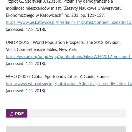
Trzpiot G., Szołtysek J. (2015b), Przemiany demograficzne a
mobilność mieszkańców miast, “Zeszyty Naukowe Uniwersytetu
Ekonomicznego w Katowicach”, no. 233, pp. 121–139,
https://www.ue.katowice.pl/fileadmin/_migrated/content_uploads/10
(accessed: 1.12.2018).
UNDP (2013), World Population Prospects: The 2012 Revision.
Vol. I. Comprehensive Tables, New York,
https://esa.un.org/unpd/wpp/publications/Files/WPP2012_Volume‑I_
(accessed: 1.12.2018).
WHO (2007), Global Age‑friendly Cities: A Guide, France,
http://www.who.int/ageing/publications/Global_age_friendly_cities_G
(accessed: 1.12.2018).
PDF