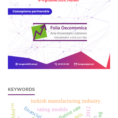
KEYWORDS
turkish manufacturing industry.
inflation rate
financial crisis
rating models