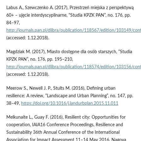
Labus A., Szewczenko A. (2017), Przestrzeń miejska z perspektywą
60+ – ujęcie interdyscyplinarne, “Studia KPZK PAN”, no. 176, pp.
84–97,
http://journals.pan.pl/dlibra/publication/118567/edition/103149/con
(accessed: 1.12.2018).
Magdziak M. (2017), Miasto dostępne dla osób starszych, “Studia
KPZK PAN”, no. 176, pp. 195–210,
http://journals.pan.pl/dlibra/publication/118574/edition/103156/con
(accessed: 1.12.2018).
Meerow S., Newell J. P., Stults M. (2016), Defining urban
resilience: A review, “Landscape and Urban Planning”, no. 147, pp.
38–49,
https://doi.org/10.1016/j.landurbplan.2015.11.011
Melkunaite L., Guay F. (2016), Resilient city: Opportunities for
cooperation, IAIA16 Conference Proceedings, Resilience and
Sustainability 36th Annual Conference of the International
Association for Impact Assessment 11–14 May 2016, Nagoya