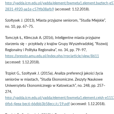
http://yadda.icm.edu.pl/yadda/element/bwmeta1.element.baztech‑e
2831-4920‑aa1e‑c57ffb08afb9
(accessed: 1.12.2018).
Szołtysek J. (2013), Miasta przyjazne seniorom, “Studia Miejskie”,
no. 10, pp. 67–75.
Tomczyk Ł., Klimczuk A. (2016), Inteligentne miasta przyjazne
starzeniu się – przykłady z krajów Grupy Wyszehradzkiej, “Rozwój
Regionalny i Polityka Regionalna”, no. 34, pp. 79–97,
https://pressto.amu.edu.pl/index.php/rrpr/article/view/8611
(accessed: 1.12.2018).
Trzpiot G., Szołtysek J. (2015a), Analiza preferencji jakości życia
seniorów w miastach, “Studia Ekonomiczne. Zeszyty Naukowe
Uniwersytetu Ekonomicznego w Katowicach”, no. 248, pp. 257–
274,
http://yadda.icm.edu.pl/yadda/element/bwmeta1.element.cejsh‑e111
6fb6-4eea‑bec6-66dbb3b58ecc/c/19.pdf
(accessed: 1.12.2018).