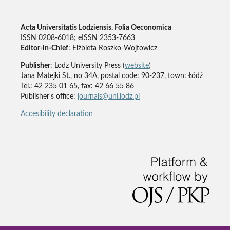
Acta Universitatis Lodziensis. Folia Oeconomica
ISSN 0208-6018; eISSN 2353-7663
Editor-in-Chief
: Elżbieta Roszko-Wojtowicz
Publisher
: Lodz University Press (
website
)
Jana Matejki St., no 34A, postal code: 90-237, town: Łódź
Tel.: 42 235 01 65, fax: 42 66 55 86
Publisher's office:
journals@uni.lodz.pl
Accesibility declaration