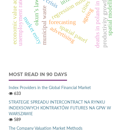
economic value added™
deaths in poland in 2012
regression models
spatial modelling
productivity growth
okun’s law
unemployment rate
cities
municipal waste
ageing
market entry
forecasting
spatial panel
advertising
MOST READ IN 90 DAYS
Index Providers in the Global Financial Market
633
STRATEGIE SPREADU INTERCONTRACT NA RYNKU
INDEKSOWYCH KONTRAKTÓW FUTURES NA GPW W
WARSZAWIE
589
The Company Valuation Market Methods