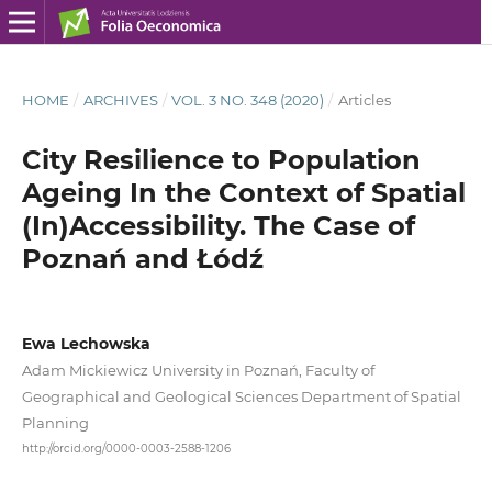
HOME
/
ARCHIVES
/
VOL. 3 NO. 348 (2020)
/
Articles
City Resilience to Population
Ageing In the Context of Spatial
(In)Accessibility. The Case of
Poznań and Łódź
Ewa Lechowska
Adam Mickiewicz University in Poznań, Faculty of
Geographical and Geological Sciences Department of Spatial
Planning
http://orcid.org/0000-0003-2588-1206