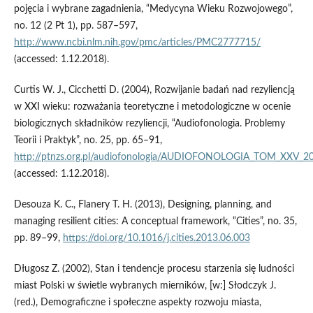
pojęcia i wybrane zagadnienia, “Medycyna Wieku Rozwojowego”,
no. 12 (2 Pt 1), pp. 587–597,
http://www.ncbi.nlm.nih.gov/pmc/articles/PMC2777715/
(accessed: 1.12.2018).
Curtis W. J., Cicchetti D. (2004), Rozwijanie badań nad rezyliencją
w XXI wieku: rozważania teoretyczne i metodologiczne w ocenie
biologicznych składników rezyliencji, “Audiofonologia. Problemy
Teorii i Praktyk”, no. 25, pp. 65–91,
http://ptnzs.org.pl/audiofonologia/AUDIOFONOLOGIA_TOM_XXV_20
(accessed: 1.12.2018).
Desouza K. C., Flanery T. H. (2013), Designing, planning, and
managing resilient cities: A conceptual framework, “Cities”, no. 35,
pp. 89–99,
https://doi.org/10.1016/j.cities.2013.06.003
Długosz Z. (2002), Stan i tendencje procesu starzenia się ludności
miast Polski w świetle wybranych mierników, [w:] Słodczyk J.
(red.), Demograficzne i społeczne aspekty rozwoju miasta,