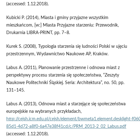
(accessed: 1.12.2018).
Kubicki P. (2014), Miasta i gminy przyjazne wszystkim
mieszkańcom, [w:] Miasta Przyjazne starzeniu: Przewodnik,
Drukarnia LIBRA‑PRINT, pp. 7–8.
Kurek S. (2008), Typologia starzenia się ludności Polski w ujęciu
przestrzennym, Wydawnictwo Naukowe AP, Kraków.
Labus A. (2011), Planowanie przestrzenne i odnowa miast z
perspektywy procesu starzenia się społeczeństwa, “Zeszyty
Naukowe Politechniki Śląskiej. Seria: Architektura”, no. 50, pp.
131–145.
Labus A. (2013), Odnowa miast a starzejące się społeczeństwa
europejskie na wybranych przykładach,
http://cejsh.icm.edu.pl/cejsh/element/bwmeta1.element.desklight‑f0
85d1-4d72‑a8f0-6a47e38f41cd/c/PRM_2013-2_02_Labus.pdf
(accessed: 1.12.2018).