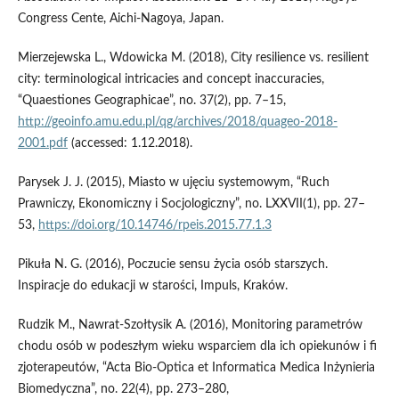
Congress Cente, Aichi‑Nagoya, Japan.
Mierzejewska L., Wdowicka M. (2018), City resilience vs. resilient
city: terminological intricacies and concept inaccuracies,
“Quaestiones Geographicae”, no. 37(2), pp. 7–15,
http://geoinfo.amu.edu.pl/qg/archives/2018/quageo-2018-
2001.pdf
(accessed: 1.12.2018).
Parysek J. J. (2015), Miasto w ujęciu systemowym, “Ruch
Prawniczy, Ekonomiczny i Socjologiczny”, no. LXXVII(1), pp. 27–
53,
https://doi.org/10.14746/rpeis.2015.77.1.3
Pikuła N. G. (2016), Poczucie sensu życia osób starszych.
Inspiracje do edukacji w starości, Impuls, Kraków.
Rudzik M., Nawrat‑Szołtysik A. (2016), Monitoring parametrów
chodu osób w podeszłym wieku wsparciem dla ich opiekunów i fi
zjoterapeutów, “Acta Bio‑Optica et Informatica Medica Inżynieria
Biomedyczna”, no. 22(4), pp. 273–280,