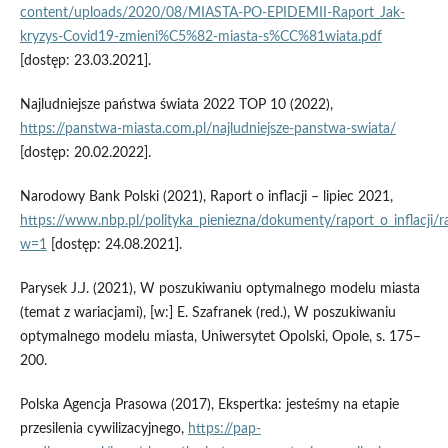
content/uploads/2020/08/MIASTA-PO-EPIDEMII-Raport_Jak-
kryzys-Covid19-zmieni%C5%82-miasta-s%CC%81wiata.pdf
[dostęp: 23.03.2021].
Najludniejsze państwa świata 2022 TOP 10 (2022),
https://panstwa-miasta.com.pl/najludniejsze-panstwa-swiata/
[dostęp: 20.02.2022].
Narodowy Bank Polski (2021), Raport o inflacji – lipiec 2021,
https://www.nbp.pl/polityka_pieniezna/dokumenty/raport_o_inflacji/r
w=1
[dostęp: 24.08.2021].
Parysek J.J. (2021), W poszukiwaniu optymalnego modelu miasta
(temat z wariacjami), [w:] E. Szafranek (red.), W poszukiwaniu
optymalnego modelu miasta, Uniwersytet Opolski, Opole, s. 175–
200.
Polska Agencja Prasowa (2017), Ekspertka: jesteśmy na etapie
przesilenia cywilizacyjnego,
https://pap-