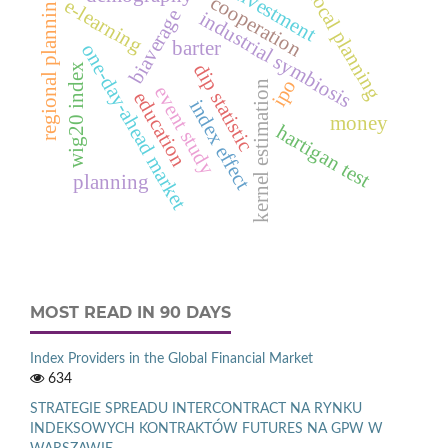
divestment
local planning
regional planning
cooperation
e‑learning
biaverage
industrial symbiosis
barter
one-day-ahead market
dip statistic
wig20 index
ipo
kernel estimation
event study
education
index effect
money
hartigan test
planning
MOST READ IN 90 DAYS
Index Providers in the Global Financial Market
634
STRATEGIE SPREADU INTERCONTRACT NA RYNKU
INDEKSOWYCH KONTRAKTÓW FUTURES NA GPW W