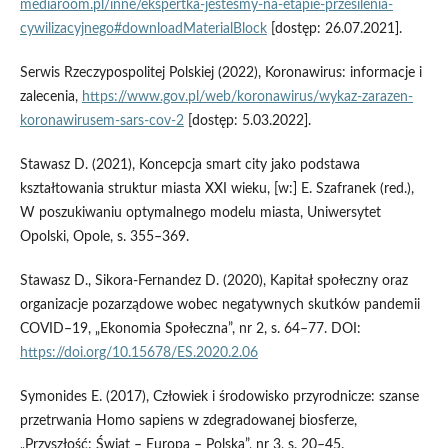
mediaroom.pl/inne/ekspertka-jestesmy-na-etapie-przesilenia-
cywilizacyjnego#downloadMaterialBlock
[dostęp: 26.07.2021].
Serwis Rzeczypospolitej Polskiej (2022), Koronawirus: informacje i
zalecenia,
https://www.gov.pl/web/koronawirus/wykaz-zarazen-
koronawirusem-sars-cov-2
[dostęp: 5.03.2022].
Stawasz D. (2021), Koncepcja smart city jako podstawa
kształtowania struktur miasta XXI wieku, [w:] E. Szafranek (red.),
W poszukiwaniu optymalnego modelu miasta, Uniwersytet
Opolski, Opole, s. 355–369.
Stawasz D., Sikora-Fernandez D. (2020), Kapitał społeczny oraz
organizacje pozarządowe wobec negatywnych skutków pandemii
COVID–19, „Ekonomia Społeczna”, nr 2, s. 64–77. DOI:
https://doi.org/10.15678/ES.2020.2.06
Symonides E. (2017), Człowiek i środowisko przyrodnicze: szanse
przetrwania Homo sapiens w zdegradowanej biosferze,
„Przyszłość: Świat – Europa – Polska”, nr 3, s. 20–45.