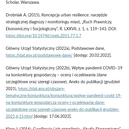
Scholar, Warszawa.
Drobniak A. (2015), Koncepcja urban resilience: narzędzie
strategicznej diagnozy i monitoringu miast, „Ruch Prawniczy,
Ekonomiczny i Socjologiczny”, R. LXXVII, z. 1, s. 119–143. DOI:
https://doi.org/10.14746/rpeis.2015.77.1.7
Główny Urząd Statystyczny (2022a), Podstawowe dane,
https://stat.gov.pl/podstawowe-dane/
[dostęp: 20.02.2022].
Główny Urząd Statystyczny (2022b), Wpływ pandemii COVID–19
na koniunkturę gospodarczą – oceny i oczekiwania (dane
szczegółowe oraz szeregi czasowe). Aneks do publikacji (grudzień
2021),
https://stat.gov.pl/obszary-
tematyczne/koniunktura/koniunktura/wplyw-pandemii-covid-19-
na-koniunkture-gospodarcza-oceny-i-oczekiwania-dane-
szczegolowe-oraz-szeregi-czasowe-aneks-do-publikacji-grudzien-
2021,6,15.html
[dostęp: 17.06.2022].