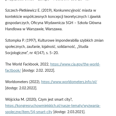
Szczech-Pietkiewicz E. (2019), Konkurencyjność miasta w
kontekście współczesnych koncepcji teoretycznych i zjawisk
gospodarczych, Oficyna Wydawnicza SGH – Szkoła Główna
Handlowa w Warszawie, Warszawa.
Sztompka P. (1997), Kulturowe imponderabilia szybkich zmian
społecznych, zaufanie, lojalność, solidarność, „Studia
Socjologiczne”, nr 4(147), s. 5–20.
The World Fackbook, 2022,
https://www.cia.gov/the-world-
factbook/
[dostęp: 2.02. 2022].
Worldometers (2022),
https://www.worldometers.info/pl/
[dostęp: 2.02.2022].
Wójcicka M. (2020), Czym jest smart city?,
https://kongresruchowmiejskich.pl/nasze-tematy/wyzwania-
spoleczne/item/54-smart-city
[dostęp: 2.03.2021].