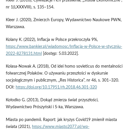
Kleer J. (2016), Cywilizacje i ich przesilenia, „Studia Ekonomiczne”,
nr 1(LXXXVIII), s. 135–154.
Kleer J. (2020), Zmierzch Europy, Wydawnictwo Naukowe PWN,
Warszawa.
Kolany K. (2022), Inflacja w Polsce przekroczyła 9%,
https://www.bankier.pl/wiadomosc/Inflacja-w-Polsce-w-styczniu-
2022-8278131.html
[dostęp: 5.03.2022].
Kolasa-Nowak A. (2018), Od idei homo sovieticus do mentalności
folwarcznej Polaków. O używaniu przeszłości w dyskursie
socjologicznym i publicznym, „Res Historica”, nr 46, s. 301–320.
DOI:
https://doi.org/10.17951/rh.2018.46.301-320
Kołodko G. (2013), Dokąd zmierza świat przyszłości,
Wydawnictwo Prószyński i S-ka, Warszawa.
Miasta po pandemii. Raport: jak kryzys Covid19 zmienił miasta
świata (2021),
https://www.miasto2077.pl/wp-