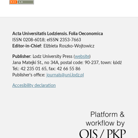
Acta Universitatis Lodziensis. Folia Oeconomica
ISSN 0208-6018; eISSN 2353-7663
Editor-in-Chief
: Elżbieta Roszko-Wojtowicz
Publisher
: Lodz University Press (
website
)
Jana Matejki St., no 34A, postal code: 90-237, town: Łódź
Tel.: 42 235 01 65, fax: 42 66 55 86
Publisher's office:
journals@uni.lodz.pl
Accesibility declaration