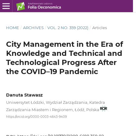
HOME
/
ARCHIVES
/
VOL. 2 NO. 359 (2022)
/
Articles
City Management in the Era of
Knowledge and Technical and
Technological Progress After
the COVID–19 Pandemic
Danuta Stawasz
Uniwersytet Łódzki, Wydział Zarządzania, Katedra
Zarządzania Miastem i Regionem, Łódź, Polska
https://orcid.org/0000-0003-4643-9409