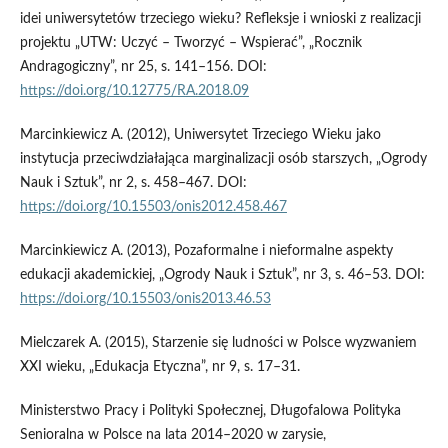
idei uniwersytetów trzeciego wieku? Refleksje i wnioski z realizacji
projektu „UTW: Uczyć – Tworzyć – Wspierać”, „Rocznik
Andragogiczny”, nr 25, s. 141–156. DOI:
https://doi.org/10.12775/RA.2018.09
Marcinkiewicz A. (2012), Uniwersytet Trzeciego Wieku jako
instytucja przeciwdziałająca marginalizacji osób starszych, „Ogrody
Nauk i Sztuk”, nr 2, s. 458–467. DOI:
https://doi.org/10.15503/onis2012.458.467
Marcinkiewicz A. (2013), Pozaformalne i nieformalne aspekty
edukacji akademickiej, „Ogrody Nauk i Sztuk”, nr 3, s. 46–53. DOI:
https://doi.org/10.15503/onis2013.46.53
Mielczarek A. (2015), Starzenie się ludności w Polsce wyzwaniem
XXI wieku, „Edukacja Etyczna”, nr 9, s. 17–31.
Ministerstwo Pracy i Polityki Społecznej, Długofalowa Polityka
Senioralna w Polsce na lata 2014–2020 w zarysie,