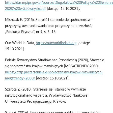
https://das.mpips.gov.pl/source/Dlugofalowa%20Polityka%20Seni
2020%20w%20zarysie.pdf
[dostęp: 15.10.2021].
Miszczak E. (2015), Starość i starzenie się społeczeństw –
przyczyny, uwarunkowania oraz prognozy na przyszłość,
„Edukacja Etyczna”, nr 9, s. 5–16.
Our World in Data,
https://ourworldindata.org
[dostęp:
15.10.2021].
Polskie Towarzystwo Studiów nad Przyszłością (2020), Starzenie
się społeczeństw krajów rozwiniętych [MEGATRENDY 2050],
https://ptsp.pl/starzenie-sie-spoleczenstw-krajow-rozwinietych-
megatrendy–2050/
[dostęp: 15.10.2021].
Szarota Z. (2010), Starzenie się i starość w wymiarze
instytucjonalnego wsparcia, Wydawnictwo Naukowe
Uniwersytetu Pedagogicznego, Kraków.
Szluz A. (2016), Umocowania prawne polskich uniwersytetów