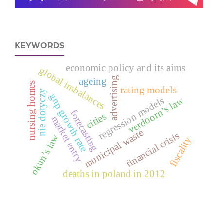
KEYWORDS
economic policy and its aims
global imbalances
advertising
ageing
nursing homes
rating models
nie dotyczy
gnp growth rate
verdoorn’s law
regression models
forecasting
cities
market entry
municipal waste
financial crisis
okun’s law
fiscality
deaths in poland in 2012