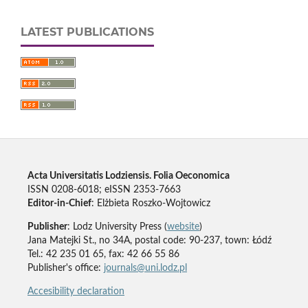
LATEST PUBLICATIONS
Acta Universitatis Lodziensis. Folia Oeconomica
ISSN 0208-6018; eISSN 2353-7663
Editor-in-Chief
: Elżbieta Roszko-Wojtowicz
Publisher
: Lodz University Press (
website
)
Jana Matejki St., no 34A, postal code: 90-237, town: Łódź
Tel.: 42 235 01 65, fax: 42 66 55 86
Publisher's office:
journals@uni.lodz.pl
Accesibility declaration