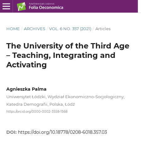
HOME
/
ARCHIVES
/
VOL. 6 NO. 357 (2021)
/
Articles
The University of the Third Age
– Teaching, Integrating and
Activating
Agnieszka Palma
Uniwersytet Łódzki, Wydział Ekonomiczno-Socjologiczny,
Katedra Demografii, Polska, Łódź
https://orcid.org/0000-0002-3558-1568
DOI:
https://doi.org/10.18778/0208-6018.357.03