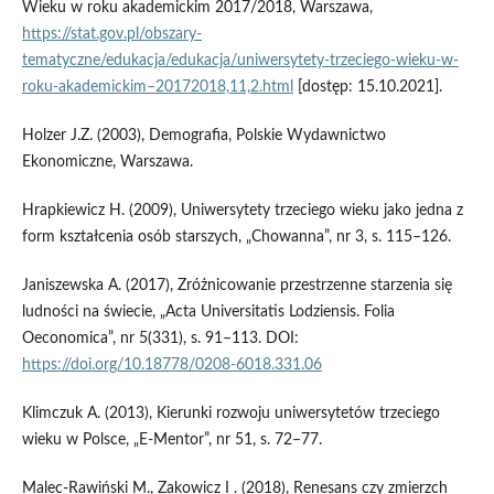
Wieku w roku akademickim 2017/2018, Warszawa,
https://stat.gov.pl/obszary-
tematyczne/edukacja/edukacja/uniwersytety-trzeciego-wieku-w-
roku-akademickim–20172018,11,2.html
[dostęp: 15.10.2021].
Holzer J.Z. (2003), Demografia, Polskie Wydawnictwo
Ekonomiczne, Warszawa.
Hrapkiewicz H. (2009), Uniwersytety trzeciego wieku jako jedna z
form kształcenia osób starszych, „Chowanna”, nr 3, s. 115–126.
Janiszewska A. (2017), Zróżnicowanie przestrzenne starzenia się
ludności na świecie, „Acta Universitatis Lodziensis. Folia
Oeconomica”, nr 5(331), s. 91–113. DOI:
https://doi.org/10.18778/0208-6018.331.06
Klimczuk A. (2013), Kierunki rozwoju uniwersytetów trzeciego
wieku w Polsce, „E-Mentor”, nr 51, s. 72–77.
Malec-Rawiński M., Zakowicz I . (2018), Renesans czy zmierzch