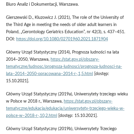
Biuro Analiz i Dokumentacji, Warszawa.
Gierszewski D., Kluzowicz J. (2021), The role of the University of
the Third Age in meeting the needs of older adult learners in
Poland, „Gerontology Geriatrics Education”, nr 42(3), s. 437–451.
DOI:
https://doi.org/10.1080/02701960.2021.1871904
Główny Urząd Statystyczny (2014), Prognoza ludności na lata
2014–2050, Warszawa,
https://stat.gov.pl/obszary-
tematyczne/ludnosc/prognoza-ludnosci/prognoza-ludnosci-na-
lata–2014–2050-opracowana–2014-r-,1,5.html
[dostęp:
15.10.2021].
Główny Urząd Statystyczny (2019a), Uniwersytety trzeciego wieku
w Polsce w 2018 r., Warszawa,
https://stat.gov.pl/obszary-
tematyczne/edukacja/edukacja/uniwersytety-trzeciego-wieku-w-
polsce-w–2018-r-,10,2.html
[dostęp: 15.10.2021].
Główny Urząd Statystyczny (2019b), Uniwersytety Trzeciego