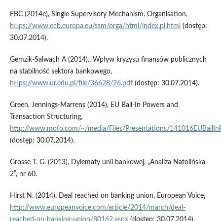
EBC (2014e), Single Supervisory Mechanism. Organisation,
https://www.ecb.europa.eu/ssm/orga/html/index.pl.html
(dostęp:
30.07.2014).
Gemzik-Salwach A (2014)., Wpływ kryzysu finansów publicznych
na stabilność sektora bankowego,
https://www.ur.edu.pl/file/36628/26.pdf
(dostęp: 30.07.2014).
Green, Jennings-Marrens (2014), EU Bail-In Powers and
Transaction Structuring,
http://www.mofo.com/~/media/Files/Presentations/141016EUBailInP
(dostęp: 30.07.2014).
Grosse T. G. (2013), Dylematy unii bankowej, „Analiza Natolińska
2”, nr 60.
Hirst N. (2014), Deal reached on banking union, European Voice,
http://www.europeanvoice.com/article/2014/march/deal-
reached-on-banking-union/80162.aspx
(dostęp: 30.07.2014).