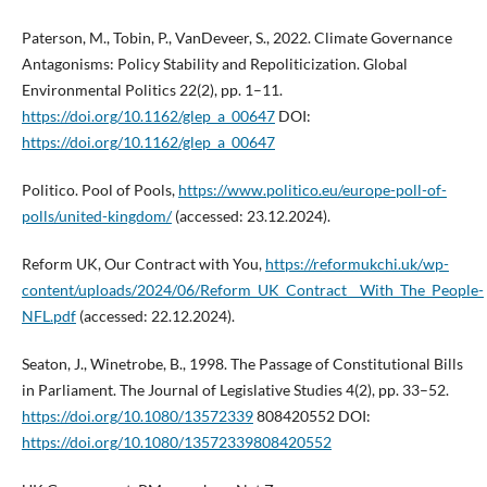
Paterson, M., Tobin, P., VanDeveer, S., 2022. Climate Governance
Antagonisms: Policy Stability and Repoliticization. Global
Environmental Politics 22(2), pp. 1–11.
https://doi.org/10.1162/glep_a_00647
DOI:
https://doi.org/10.1162/glep_a_00647
Politico. Pool of Pools,
https://www.politico.eu/europe-poll-of-
polls/united-kingdom/
(accessed: 23.12.2024).
Reform UK, Our Contract with You,
https://reformukchi.uk/wp-
content/uploads/2024/06/Reform_UK_Contract__With_The_People-
NFL.pdf
(accessed: 22.12.2024).
Seaton, J., Winetrobe, B., 1998. The Passage of Constitutional Bills
in Parliament. The Journal of Legislative Studies 4(2), pp. 33–52.
https://doi.org/10.1080/13572339
808420552 DOI:
https://doi.org/10.1080/13572339808420552