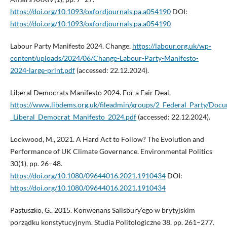
https://doi.org/10.1093/oxfordjournals.pa.a054190
DOI:
https://doi.org/10.1093/oxfordjournals.pa.a054190
Labour Party Manifesto 2024. Change,
https://labour.org.uk/wp-
content/uploads/2024/06/Change-Labour-Party-Manifesto-
2024-large-print.pdf
(accessed: 22.12.2024).
Liberal Democrats Manifesto 2024. For a Fair Deal,
https://www.libdems.org.uk/fileadmin/groups/2_Federal_Party/Doc
_Liberal_Democrat_Manifesto_2024.pdf
(accessed: 22.12.2024).
Lockwood, M., 2021. A Hard Act to Follow? The Evolution and
Performance of UK Climate Governance. Environmental Politics
30(1), pp. 26–48.
https://doi.org/10.1080/09644016.2021.1910434
DOI:
https://doi.org/10.1080/09644016.2021.1910434
Pastuszko, G., 2015. Konwenans Salisbury’ego w brytyjskim
porządku konstytucyjnym. Studia Politologiczne 38, pp. 261–277.