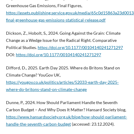
Greenhouse Gas Emissions, Final Figures,
https://assets.publishing.service.gov.uk/media/65c0d15863a23d00
final-greenhouse-gas-emissions-statistical-release.pdf
Dickson, Z., Hobolt, S., 2024. Going Against the Grain: Climate
Change as a Wedge Issue for the Radical Right. Comparative
Political Studies.
https://doi.org/10.1177/00104140241271297
DOI:
https://doi.org/10.1177/00104140241271297
Difford, D., 2025. Earth Day 2025. Where do Britons Stand on
Climate Change? YouGov UK,
https://yougov.co.uk/politics/articles/52033-earth-day-2025-
where-do-britons-stand-on-climate-change
Dunne, P., 2024. How Should Parliament Handle the Seventh
Carbon Budget – And Why Does It Matter? Hansard Society blog,
https://www.hansardsociety.org.uk/blog/how-should-parliament-
handle-the-seventh-carbon-budget
(accessed: 23.12.2024).