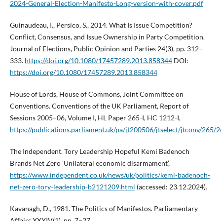
2024-General-Election-Manifesto-Long-version-with-cover.pdf
Guinaudeau, I., Persico, S., 2014. What Is Issue Competition?
Conflict, Consensus, and Issue Ownership in Party Competition.
Journal of Elections, Public Opinion and Parties 24(3), pp. 312–
333.
https://doi.org/10.1080/17457289.2013.858344
DOI:
https://doi.org/10.1080/17457289.2013.858344
House of Lords, House of Commons, Joint Committee on
Conventions. Conventions of the UK Parliament, Report of
Sessions 2005–06, Volume I, HL Paper 265-I, HC 1212-I,
https://publications.parliament.uk/pa/jt200506/jtselect/jtconv/265/
The Independent. Tory Leadership Hopeful Kemi Badenoch
Brands Net Zero ’Unilateral economic disarmament’,
https://www.independent.co.uk/news/uk/politics/kemi-badenoch-
net-zero-tory-leadership-b2121209.html
(accessed: 23.12.2024).
Kavanagh, D., 1981. The Politics of Manifestos. Parliamentary
Affairs XXXIV(1), pp. 7–27.