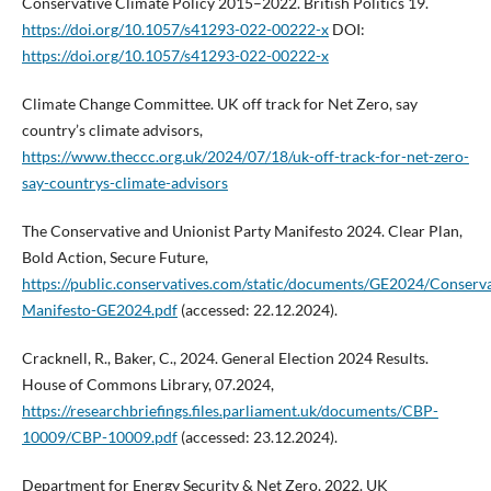
Conservative Climate Policy 2015–2022. British Politics 19.
https://doi.org/10.1057/s41293-022-00222-x
DOI:
https://doi.org/10.1057/s41293-022-00222-x
Climate Change Committee. UK off track for Net Zero, say
country’s climate advisors,
https://www.theccc.org.uk/2024/07/18/uk-off-track-for-net-zero-
say-countrys-climate-advisors
The Conservative and Unionist Party Manifesto 2024. Clear Plan,
Bold Action, Secure Future,
https://public.conservatives.com/static/documents/GE2024/Conserva
Manifesto-GE2024.pdf
(accessed: 22.12.2024).
Cracknell, R., Baker, C., 2024. General Election 2024 Results.
House of Commons Library, 07.2024,
https://researchbriefings.files.parliament.uk/documents/CBP-
10009/CBP-10009.pdf
(accessed: 23.12.2024).
Department for Energy Security & Net Zero, 2022. UK