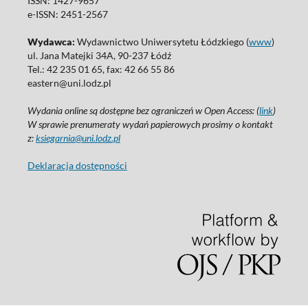
ISSN: 1427-9657
e-ISSN: 2451-2567
Wydawca:
Wydawnictwo Uniwersytetu Łódzkiego (
www
)
ul. Jana Matejki 34A, 90-237 Łódź
Tel.: 42 235 01 65, fax: 42 66 55 86
eastern@uni.lodz.pl
Wydania online są dostępne bez ograniczeń w Open Access: (
link
)
W sprawie prenumeraty wydań papierowych prosimy o kontakt
z:
ksiegarnia@uni.lodz.pl
Deklaracja dostępności