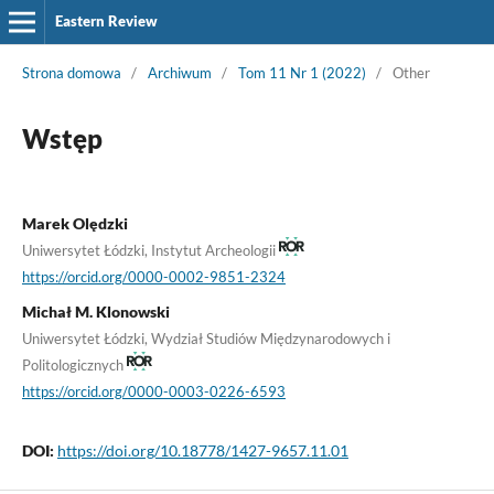
Eastern Review
Strona domowa
/
Archiwum
/
Tom 11 Nr 1 (2022)
/
Other
Wstęp
Marek Olędzki
Uniwersytet Łódzki, Instytut Archeologii
https://orcid.org/0000-0002-9851-2324
Michał M. Klonowski
Uniwersytet Łódzki, Wydział Studiów Międzynarodowych i
Politologicznych
https://orcid.org/0000-0003-0226-6593
DOI:
https://doi.org/10.18778/1427-9657.11.01