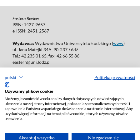
Eastern Review
ISSN: 1427-9657
e-ISSN: 2451-2567
Wydawca:
Wydawnictwo Uniwersytetu Łódzkiego (
www
)
ul. Jana Matejki 34A, 90-237 Łódź
Tel.: 42 235 01 65, fax: 42 66 55 86
eastern@uni.lodz.pl
Wydania online są dostępne bez ograniczeń w Open Access: (
link
)
polski
Polityka prywatności
W sprawie prenumeraty wydań papierowych prosimy o kontakt
z:
ksiegarnia@uni.lodz.pl
Używamy plików cookie
Możemy je zamieścić w celu analizy danych dotyczących odwiedzających,
Deklaracja dostępności
ulepszenia naszej strony internetowej, pokazania spersonalizowanych treści i
zapewnienia Państwu wspaniałego doświadczenia na stronie internetowej. Aby
uzyskać więcej informacji na temat plików cookie, których używamy, otwórz
ustawienia.
Akceptuj wszystko
Nie zgadzam się