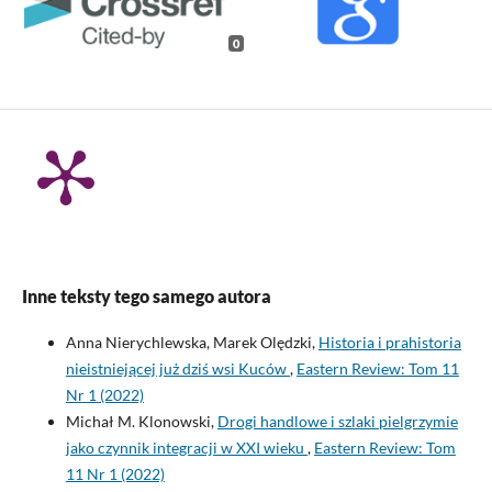
0
Inne teksty tego samego autora
Anna Nierychlewska, Marek Olędzki,
Historia i prahistoria
nieistniejącej już dziś wsi Kuców
,
Eastern Review: Tom 11
Nr 1 (2022)
Michał M. Klonowski,
Drogi handlowe i szlaki pielgrzymie
jako czynnik integracji w XXI wieku
,
Eastern Review: Tom
11 Nr 1 (2022)