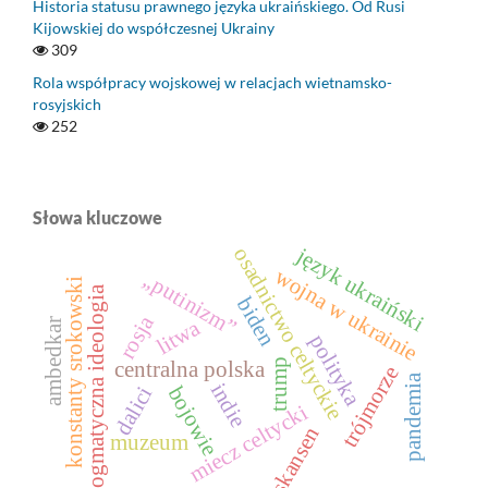
Historia statusu prawnego języka ukraińskiego. Od Rusi
Kijowskiej do współczesnej Ukrainy
309
Rola współpracy wojskowej w relacjach wietnamsko-
rosyjskich
252
Słowa kluczowe
język ukraiński
osadnictwo celtyckie
wojna w ukrainie
„putinizm”
konstanty srokowski
dogmatyczna ideologia
biden
rosja
litwa
ambedkar
polityka
trump
centralna polska
trójmorze
pandemia
indie
bojowie
dalici
miecz celtycki
skansen
muzeum