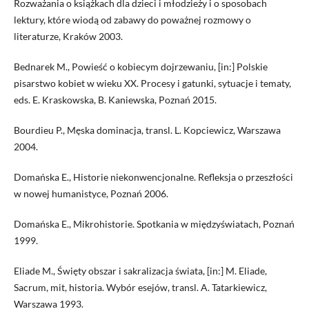
Rozważania o książkach dla dzieci i młodzieży i o sposobach
lektury, które wiodą od zabawy do poważnej rozmowy o
literaturze, Kraków 2003.
Bednarek M., Powieść o kobiecym dojrzewaniu, [in:] Polskie
pisarstwo kobiet w wieku XX. Procesy i gatunki, sytuacje i tematy,
eds. E. Kraskowska, B. Kaniewska, Poznań 2015.
Bourdieu P., Męska dominacja, transl. L. Kopciewicz, Warszawa
2004.
Domańska E., Historie niekonwencjonalne. Refleksja o przeszłości
w nowej humanistyce, Poznań 2006.
Domańska E., Mikrohistorie. Spotkania w międzyświatach, Poznań
1999.
Eliade M., Święty obszar i sakralizacja świata, [in:] M. Eliade,
Sacrum, mit, historia. Wybór esejów, transl. A. Tatarkiewicz,
Warszawa 1993.