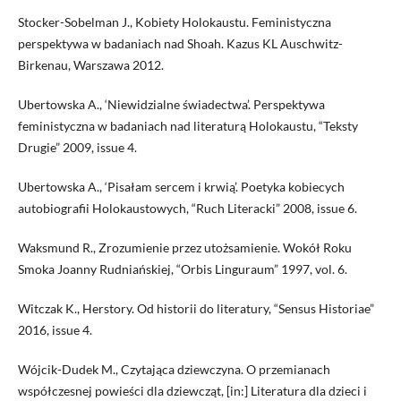
Stocker-Sobelman J., Kobiety Holokaustu. Feministyczna
perspektywa w badaniach nad Shoah. Kazus KL Auschwitz-
Birkenau, Warszawa 2012.
Ubertowska A., ‘Niewidzialne świadectwa’. Perspektywa
feministyczna w badaniach nad literaturą Holokaustu, “Teksty
Drugie” 2009, issue 4.
Ubertowska A., ‘Pisałam sercem i krwią’. Poetyka kobiecych
autobiografii Holokaustowych, “Ruch Literacki” 2008, issue 6.
Waksmund R., Zrozumienie przez utożsamienie. Wokół Roku
Smoka Joanny Rudniańskiej, “Orbis Linguraum” 1997, vol. 6.
Witczak K., Herstory. Od historii do literatury, “Sensus Historiae”
2016, issue 4.
Wójcik-Dudek M., Czytająca dziewczyna. O przemianach
współczesnej powieści dla dziewcząt, [in:] Literatura dla dzieci i