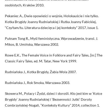
osobistych, Kraków 2010.
Pekaniec A., Dwie opowieści o wojnie, Holokauście i nie tylko.
Kotka Brygidy Joanny Rudniańskiej i Rutka Joanny Fabickiej,
“Czy/tam/tu. Literatura dziecięca i jej konteksty” 2017, issue 1.
Putnam Tong R., Myśl feministyczna. Wprowadzenie, transl. J.
Mikos, B. Umińska, Warszawa 2002.
Rowe E.K., The Female Voice in Folklore and Fairy Tales, [in:] The
Classic Fairy Tales, ed. M. Tatar, New York 1999.
Rudniańska J., Kotka Brygidy, Żabia Wola 2007.
Rudniańska J., Rok Smoka, Warszawa 2003.
Skowera M., Polacy i Żydzi, dzieci i dorośli. Kto jest kim w ‘Kotce
Brygidy’ Joanny Rudniańskiej i ‘Bezsenności Jutki’ Doroty
Combrzyńskiej-Nogali, “Konteksty Kultury” 2014, collection 1.