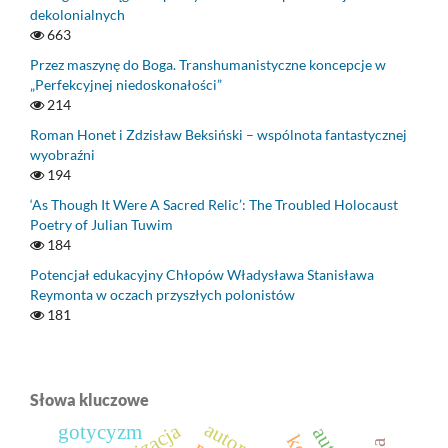
dekolonialnych
663
Przez maszynę do Boga. Transhumanistyczne koncepcje w
„Perfekcyjnej niedoskonałości”
214
Roman Honet i Zdzisław Beksiński – wspólnota fantastycznej
wyobraźni
194
‘As Though It Were A Sacred Relic’: The Troubled Holocaust
Poetry of Julian Tuwim
184
Potencjał edukacyjny Chłopów Władysława Stanisława
Reymonta w oczach przyszłych polonistów
181
Słowa kluczowe
gotycyzm