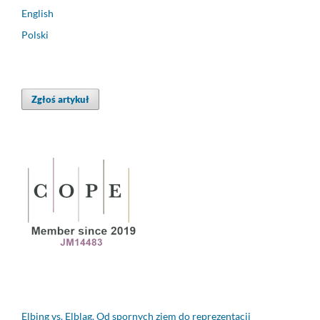
English
Polski
Zgłoś artykuł
Elbing vs. Elbląg. Od spornych ziem do reprezentacji