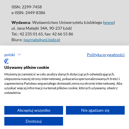
ISSN: 2299-7458
e-ISSN: 2449-8386
Wydawca
: Wydawnictwo Uniwersytetu Łódzkiego (
www
)
ul. Jana Matejki 34A, 90-237 Łódź
Tel.: 42 235 01 65, fax: 42 66 55 86
Biuro:
journals@uni.lodz.pl
Wydania online są dostępne bez ograniczeń w Open Access: (
link
)
polski
Polityka prywatności
W sprawie prenumeraty wydań papierowych prosimy o kontakt
z:
ksiegarnia@uni.lodz.pl
Używamy plików cookie
Deklaracja dostępności
Możemy je zamieścić w celu analizy danych dotyczących odwiedzających,
ulepszenia naszej strony internetowej, pokazania spersonalizowanych treści i
zapewnienia Państwu wspaniałego doświadczenia na stronie internetowej. Aby
uzyskać więcej informacji na temat plików cookie, których używamy, otwórz
ustawienia.
Akceptuj wszystko
Nie zgadzam się
Dostosuj