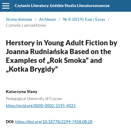
Czytanie Literatury. Łódzkie Studia Literaturoznawcze
Strona domowa
/
Archiwum
/
Nr 8 (2019): Esej / Essay
/
Czytanie z perspektywy
Herstory in Young Adult Fiction by
Joanna Rudniańska Based on the
Examples of „Rok Smoka” and
„Kotka Brygidy”
Katarzyna Slany
Pedagogical University of Cracow
https://orcid.org/0000-0002-2595-4025
DOI:
https://doi.org/10.18778/2299-7458.08.28