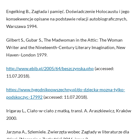
Engelking B., Zagłada i pamięć. Doświadczenie Holocaustu i jego
konsekwencje opisane na podstawie relacji autobiograficznych,
Warszawa 1994.
Gilbert S., Gubar S., The Madwoman in the Attic: The Woman
Writer and the Nineteenth-Century Literary Imagination, New
Haven–London 1979.
http://www.ebib.pl/2005/64/beszczynska.php
(accessed:
11.07.2018).
https://www.tygodnikpowszechny.pl/do-dziecka-mozna-tylko-
podskoczyc-17992
(accessed: 11.07.2018).
Irigaray L., Ciało-w-ciało z matką, transl. A. Araszkiewicz, Kraków
2000.
Jarzyna A., Szlemiele. Zwierzęta wobec Zagłady w literaturze dla