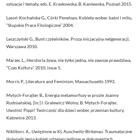
sytuacje i tematy, eds. E. Kraskowska, B. Kaniewska, Poznań 2015.
Lasoń-Kochańska G., Córki Penelopy. Kobiety wobec baśni i mitu,
“Słupskie Prace Filologiczne” 2004.
Leszczyński G., Bunt czytelników. Proza inicjacyjna netgeneracji,
Warszawa 2010.
Marzec L., Herstoria żywa, nie tylko jedna, nie zawsze prawdziwa,
“Czas Kultury” 2010, issue 5.
Morris P., Literature and Feminism, Massachusetts 1993.
Mytych-Forajter B., Energia metamorfozy w prozie Joanny
Rudniańskiej, [in:] I. Gralewicz-Wolny, B. Mytych-Forajter,
Uwolnić Pippi! Twórczość dla dzieci wobec przemian kultury,
Katowice 2013.
Nikliborc A., Uwięzione w KL Auschwitz-Birkenau. Traumatyczne
doświadczenia kobiet odzwierciedlone w dokumentach