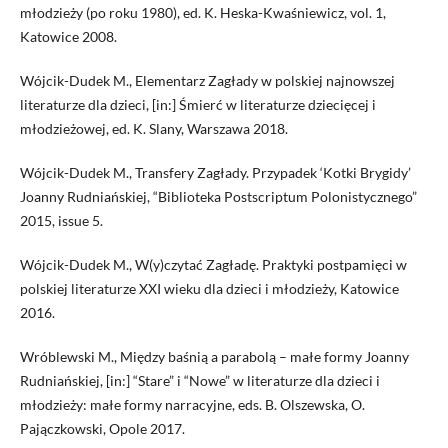
młodzieży (po roku 1980), ed. K. Heska-Kwaśniewicz, vol. 1,
Katowice 2008.
Wójcik-Dudek M., Elementarz Zagłady w polskiej najnowszej
literaturze dla dzieci, [in:] Śmierć w literaturze dziecięcej i
młodzieżowej, ed. K. Slany, Warszawa 2018.
Wójcik-Dudek M., Transfery Zagłady. Przypadek ‘Kotki Brygidy’
Joanny Rudniańskiej, “Biblioteka Postscriptum Polonistycznego”
2015, issue 5.
Wójcik-Dudek M., W(y)czytać Zagładę. Praktyki postpamięci w
polskiej literaturze XXI wieku dla dzieci i młodzieży, Katowice
2016.
Wróblewski M., Między baśnią a parabolą – małe formy Joanny
Rudniańskiej, [in:] “Stare” i “Nowe” w literaturze dla dzieci i
młodzieży: małe formy narracyjne, eds. B. Olszewska, O.
Pajączkowski, Opole 2017.