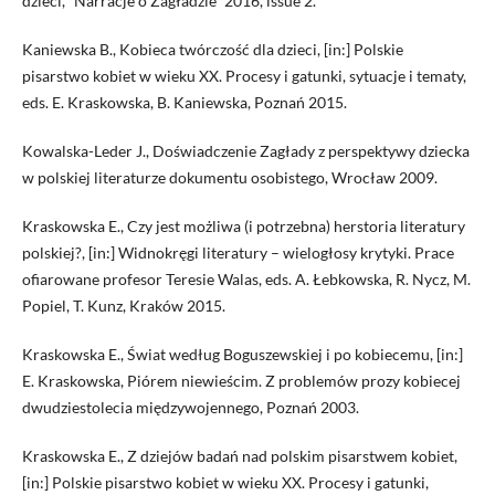
dzieci, “Narracje o Zagładzie” 2016, issue 2.
Kaniewska B., Kobieca twórczość dla dzieci, [in:] Polskie
pisarstwo kobiet w wieku XX. Procesy i gatunki, sytuacje i tematy,
eds. E. Kraskowska, B. Kaniewska, Poznań 2015.
Kowalska-Leder J., Doświadczenie Zagłady z perspektywy dziecka
w polskiej literaturze dokumentu osobistego, Wrocław 2009.
Kraskowska E., Czy jest możliwa (i potrzebna) herstoria literatury
polskiej?, [in:] Widnokręgi literatury – wielogłosy krytyki. Prace
ofiarowane profesor Teresie Walas, eds. A. Łebkowska, R. Nycz, M.
Popiel, T. Kunz, Kraków 2015.
Kraskowska E., Świat według Boguszewskiej i po kobiecemu, [in:]
E. Kraskowska, Piórem niewieścim. Z problemów prozy kobiecej
dwudziestolecia międzywojennego, Poznań 2003.
Kraskowska E., Z dziejów badań nad polskim pisarstwem kobiet,
[in:] Polskie pisarstwo kobiet w wieku XX. Procesy i gatunki,