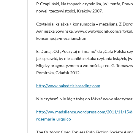
P. Czapliński, Na tropach czytelnika, [w]: tenże, Powr
nowej rzeczywistości, Kraków 2007.
Czytelnia: książka + konsumpcja = mezalians. Z Do
Agnieszka Sowińska, www.dwutygodnik.com/artykul/
konsumpcja-mezalians.html
E. Dunaj, Od „Poczytaj mi mamo” do „Cała Polska czy
jak sprawić, by nie zanikła sztuka czytania książek, [
Między pragmatyzmem a wolnością, red. G. Tomaszews
Pomirska, Gdańsk 2012.
http://www.nakedgirlsreading.com
Nie czytasz? Nie idę z tobą do łóżka! www.nieczytasz.
http://ww.madsilence.wordpress.com/2011/11/15/da
rosemarie-urquico
The Outdoor Coed Topless Pulp Fiction Society Appre