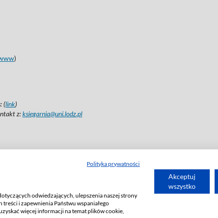
www
)
 (
link
)
ntakt z:
ksiegarnia@uni.lodz.pl
Polityka prywatności
Akceptuj
wszystko
dotyczących odwiedzających, ulepszenia naszej strony
 treści i zapewnienia Państwu wspaniałego
uzyskać więcej informacji na temat plików cookie,