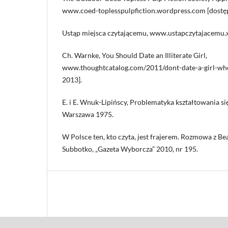
www.coed-toplesspulpfiction.wordpress.com [dostęp
Ustąp miejsca czytającemu, www.ustapczytajacemu.xt
Ch. Warnke, You Should Date an Illiterate Girl,
www.thoughtcatalog.com/2011/dont-date-a-girl-who-
2013].
E. i E. Wnuk-Lipińscy, Problematyka kształtowania si
Warszawa 1975.
W Polsce ten, kto czyta, jest frajerem. Rozmowa z Bea
Subbotko, „Gazeta Wyborcza” 2010, nr 195.