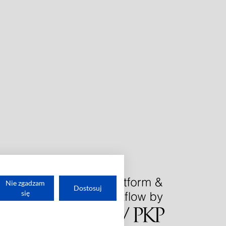
Nie zgadzam
Dostosuj
się