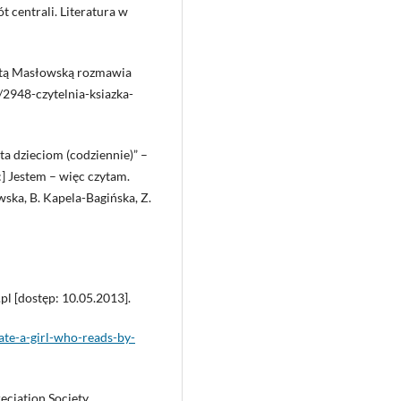
ót centrali. Literatura w
rotą Masłowską rozmawia
2948-czytelnia-ksiazka-
ta dzieciom (codziennie)” –
w:] Jestem – więc czytam.
ka, B. Kapela-Bagińska, Z.
pl [dostęp: 10.05.2013].
te-a-girl-who-reads-by-
ciation Society,