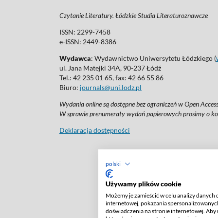
Czytanie Literatury. Łódzkie Studia Literaturoznawcze
ISSN: 2299-7458
e-ISSN: 2449-8386
Wydawca
: Wydawnictwo Uniwersytetu Łódzkiego (
ul. Jana Matejki 34A, 90-237 Łódź
Tel.: 42 235 01 65, fax: 42 66 55 86
Biuro:
journals@uni.lodz.pl
Wydania online są dostępne bez ograniczeń w Open Access:
W sprawie prenumeraty wydań papierowych prosimy o ko
Deklaracja dostępności
polski
Używamy plików cookie
Możemy je zamieścić w celu analizy danych 
internetowej, pokazania spersonalizowanych
doświadczenia na stronie internetowej. Aby 