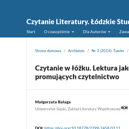
Czytanie Literatury. Łódzkie St
Start
O czasopiśmie
Dla Autorów
Zawa
Strona domowa
/
Archiwum
/
Nr 3 (2014): Tuwim
/
Czytanie w łóżku. Lektura ja
promujących czytelnictwo
Małgorzata Bałaga
Uniwersytet Śląski, Zakład Literatury Współczesnej
DOI:
https://doi.org/10.18778/2299-7458.03.11