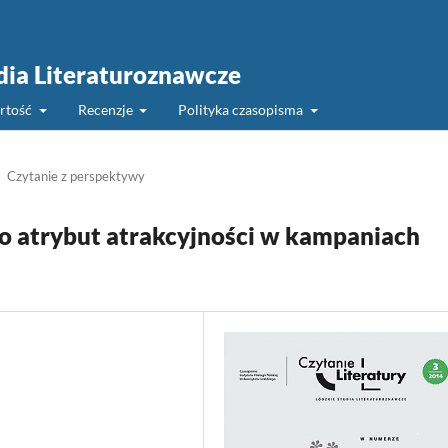
udia Literaturoznawcze
rtość
Recenzje
Polityka czasopisma
Czytanie z perspektywy
ko atrybut atrakcyjności w kampaniach