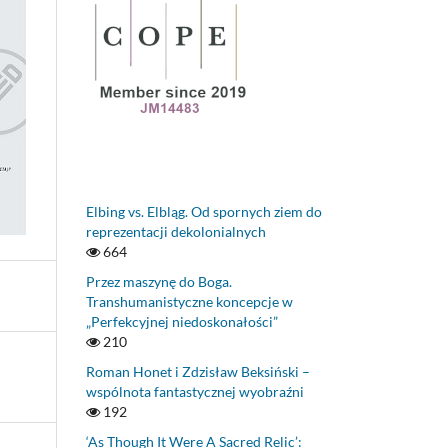
Elbing vs. Elbląg. Od spornych ziem do
reprezentacji dekolonialnych
664
Przez maszynę do Boga.
Transhumanistyczne koncepcje w
„Perfekcyjnej niedoskonałości”
210
Roman Honet i Zdzisław Beksiński –
wspólnota fantastycznej wyobraźni
192
‘As Though It Were A Sacred Relic’: