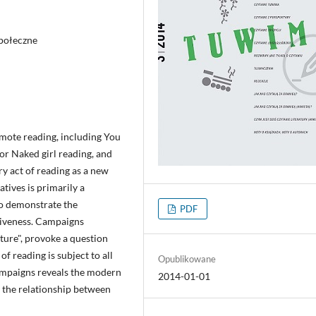
społeczne
omote reading, including You
 or Naked girl reading, and
ry act of reading as a new
atives is primarily a
to demonstrate the
PDF
tiveness. Campaigns
ature", provoke a question
f reading is subject to all
Opublikowane
ampaigns reveals the modern
2014-01-01
as the relationship between