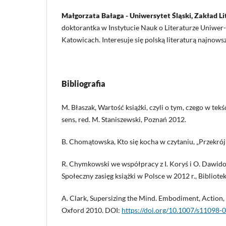
Małgorzata Bałaga - Uniwersytet Śląski, Zakład L
doktorantka w Instytucie Nauk o Literaturze Uniwer-
Katowicach. Interesuje się polską literaturą najnowszą
Bibliografia
M. Błaszak, Wartość książki, czyli o tym, czego w tekś
sens, red. M. Staniszewski, Poznań 2012.
B. Chomątowska, Kto się kocha w czytaniu, „Przekrój”
R. Chymkowski we współpracy z I. Koryś i O. Dawi
Społeczny zasięg książki w Polsce w 2012 r., Biblio
A. Clark, Supersizing the Mind. Embodiment, Action,
Oxford 2010. DOI:
https://doi.org/10.1007/s11098-