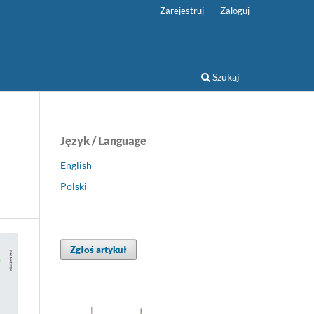
Zarejestruj
Zaloguj
Szukaj
Język / Language
English
Polski
Zgłoś artykuł