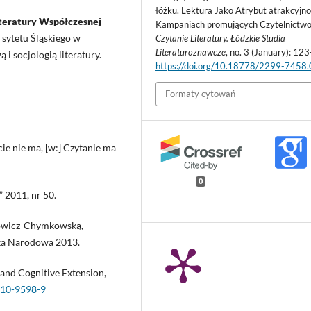
łóżku. Lektura Jako Atrybut atrakcyjn
iteratury Współczesnej
Kampaniach promujących Czytelnictwo
 sytetu Śląskiego w
Czytanie Literatury. Łódzkie Studia
Literaturoznawcze
, no. 3 (January): 123
 i socjologią literatury.
https://doi.org/10.18778/2299-7458
Formaty cytowań
cie nie ma, [w:] Czytanie ma
0
 2011, nr 50.
dowicz-Chymkowską,
teka Narodowa 2013.
 and Cognitive Extension,
010-9598-9