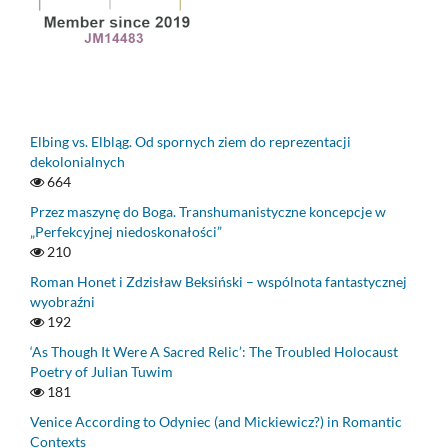
Elbing vs. Elbląg. Od spornych ziem do reprezentacji
dekolonialnych
664
Przez maszynę do Boga. Transhumanistyczne koncepcje w
„Perfekcyjnej niedoskonałości”
210
Roman Honet i Zdzisław Beksiński – wspólnota fantastycznej
wyobraźni
192
‘As Though It Were A Sacred Relic’: The Troubled Holocaust
Poetry of Julian Tuwim
181
Venice According to Odyniec (and Mickiewicz?) in Romantic
Contexts