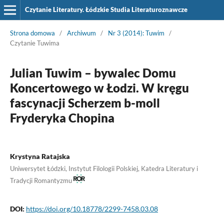
Czytanie Literatury. Łódzkie Studia Literaturoznawcze
Strona domowa
/
Archiwum
/
Nr 3 (2014): Tuwim
/
Czytanie Tuwima
Julian Tuwim – bywalec Domu
Koncertowego w Łodzi. W kręgu
fascynacji Scherzem b-moll
Fryderyka Chopina
Krystyna Ratajska
Uniwersytet Łódzki, Instytut Filologii Polskiej, Katedra Literatury i
Tradycji Romantyzmu
DOI:
https://doi.org/10.18778/2299-7458.03.08