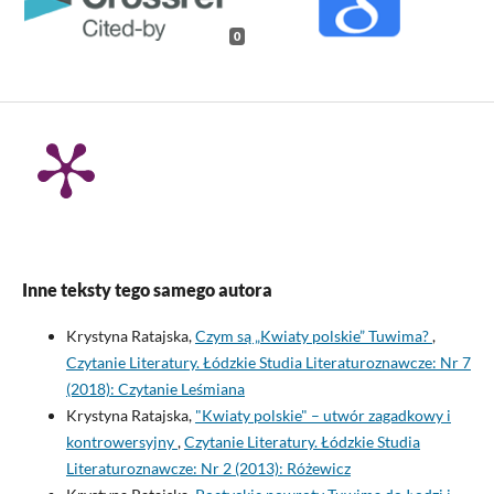
0
Inne teksty tego samego autora
Krystyna Ratajska,
Czym są „Kwiaty polskie” Tuwima?
,
Czytanie Literatury. Łódzkie Studia Literaturoznawcze: Nr 7
(2018): Czytanie Leśmiana
Krystyna Ratajska,
"Kwiaty polskie" – utwór zagadkowy i
kontrowersyjny
,
Czytanie Literatury. Łódzkie Studia
Literaturoznawcze: Nr 2 (2013): Różewicz