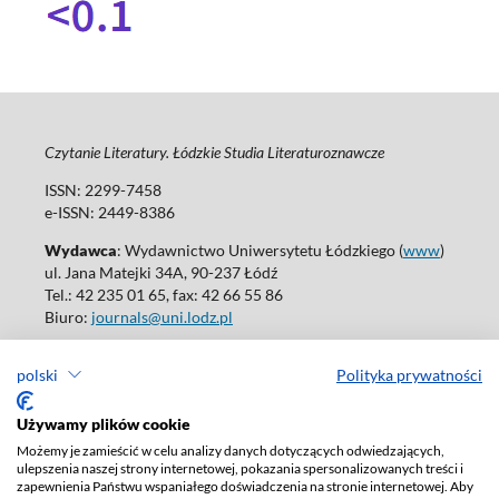
Czytanie Literatury. Łódzkie Studia Literaturoznawcze
ISSN: 2299-7458
e-ISSN: 2449-8386
Wydawca
: Wydawnictwo Uniwersytetu Łódzkiego (
www
)
ul. Jana Matejki 34A, 90-237 Łódź
Tel.: 42 235 01 65, fax: 42 66 55 86
Biuro:
journals@uni.lodz.pl
Wydania online są dostępne bez ograniczeń w Open Access: (
link
)
polski
Polityka prywatności
W sprawie prenumeraty wydań papierowych prosimy o kontakt
z:
ksiegarnia@uni.lodz.pl
Używamy plików cookie
Deklaracja dostępności
Możemy je zamieścić w celu analizy danych dotyczących odwiedzających,
ulepszenia naszej strony internetowej, pokazania spersonalizowanych treści i
zapewnienia Państwu wspaniałego doświadczenia na stronie internetowej. Aby