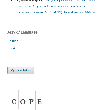
Krystyna Ratajska,
Poetyckie powroty Tuwima do Łodzi i
Inowłodza
,
Czytanie Literatury. Łódzkie Studia
Literaturoznawcze: Nr 1 (2012): Iwaszkiewicz. Miłosz
Język / Language
English
Polski
Zgłoś artykuł