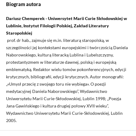
Biogram autora
Dariusz Chemperek - Uniwersytet Marii Curie Skłodowskiej w
Lublinie, Instytut Filologii Polskiej, Zakład Literatury
Staropolskiej
prof. dr hab., zajmuje się m.in. literaturą staropolską, w
szczególności jej kontekstami europejskimi i twórczością Daniela
Naborowskiego, kulturą literacką Lublina i Lubelszczyzny,
protestantyzmem w literaturze dawnej, polską i europejską
emblematyką. Redaktor wielu tomów pokonferencyjnych, edycji
krytycznych, bibliografii, edycji krytycznych. Autor monografii:
„«Umysł przecię z swojego toru nie wybiega». O poezji
medytacyjnej Daniela Naborowskiego”, Wydawnictwo
Uniwersytetu Marii Curie-Skłodowskiej, Lublin 1998; „Poezja
Jana Gawińskiego i kultura drugiej połowy XVII wieku”,
Wydawnictwo Uniwersytetu Marii Curie-Skłodowskiej, Lublin
2005.