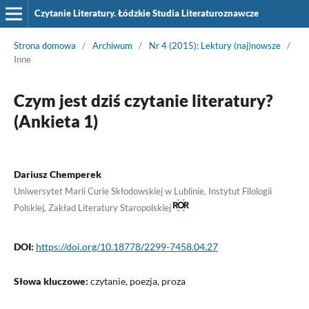
Czytanie Literatury. Łódzkie Studia Literaturoznawcze
Strona domowa
/
Archiwum
/
Nr 4 (2015): Lektury (naj)nowsze
/
Inne
Czym jest dziś czytanie literatury?
(Ankieta 1)
Dariusz Chemperek
Uniwersytet Marii Curie Skłodowskiej w Lublinie, Instytut Filologii
Polskiej, Zakład Literatury Staropolskiej
DOI:
https://doi.org/10.18778/2299-7458.04.27
Słowa kluczowe:
czytanie, poezja, proza