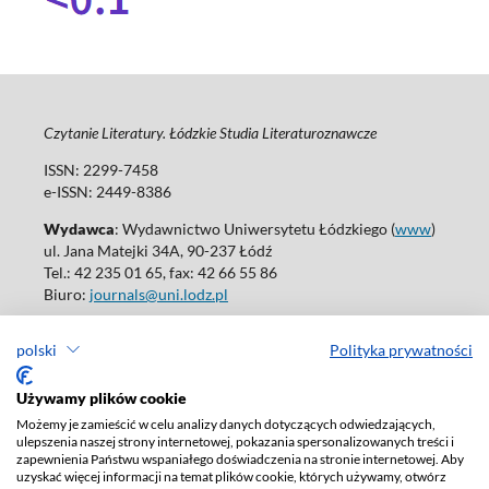
Czytanie Literatury. Łódzkie Studia Literaturoznawcze
ISSN: 2299-7458
e-ISSN: 2449-8386
Wydawca
: Wydawnictwo Uniwersytetu Łódzkiego (
www
)
ul. Jana Matejki 34A, 90-237 Łódź
Tel.: 42 235 01 65, fax: 42 66 55 86
Biuro:
journals@uni.lodz.pl
Wydania online są dostępne bez ograniczeń w Open Access: (
link
)
polski
Polityka prywatności
W sprawie prenumeraty wydań papierowych prosimy o kontakt
z:
ksiegarnia@uni.lodz.pl
Używamy plików cookie
Deklaracja dostępności
Możemy je zamieścić w celu analizy danych dotyczących odwiedzających,
ulepszenia naszej strony internetowej, pokazania spersonalizowanych treści i
zapewnienia Państwu wspaniałego doświadczenia na stronie internetowej. Aby
uzyskać więcej informacji na temat plików cookie, których używamy, otwórz