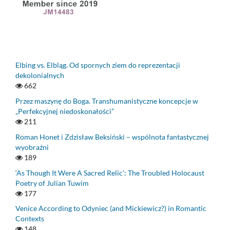
Elbing vs. Elbląg. Od spornych ziem do reprezentacji
dekolonialnych
662
Przez maszynę do Boga. Transhumanistyczne koncepcje w
„Perfekcyjnej niedoskonałości”
211
Roman Honet i Zdzisław Beksiński – wspólnota fantastycznej
wyobraźni
189
‘As Though It Were A Sacred Relic’: The Troubled Holocaust
Poetry of Julian Tuwim
177
Venice According to Odyniec (and Mickiewicz?) in Romantic
Contexts
148