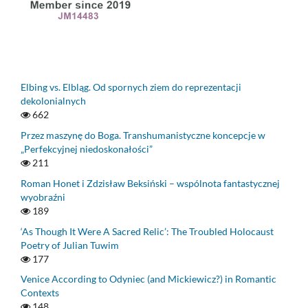
Elbing vs. Elbląg. Od spornych ziem do reprezentacji
dekolonialnych
662
Przez maszynę do Boga. Transhumanistyczne koncepcje w
„Perfekcyjnej niedoskonałości”
211
Roman Honet i Zdzisław Beksiński – wspólnota fantastycznej
wyobraźni
189
‘As Though It Were A Sacred Relic’: The Troubled Holocaust
Poetry of Julian Tuwim
177
Venice According to Odyniec (and Mickiewicz?) in Romantic
Contexts
148