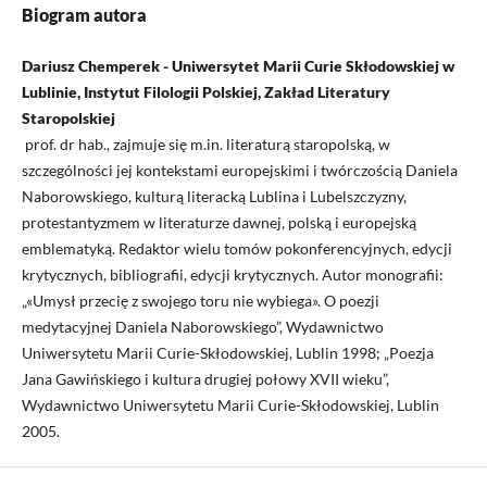
Biogram autora
Dariusz Chemperek - Uniwersytet Marii Curie Skłodowskiej w
Lublinie, Instytut Filologii Polskiej, Zakład Literatury
Staropolskiej
prof. dr hab., zajmuje się m.in. literaturą staropolską, w
szczególności jej kontekstami europejskimi i twórczością Daniela
Naborowskiego, kulturą literacką Lublina i Lubelszczyzny,
protestantyzmem w literaturze dawnej, polską i europejską
emblematyką. Redaktor wielu tomów pokonferencyjnych, edycji
krytycznych, bibliografii, edycji krytycznych. Autor monografii:
„«Umysł przecię z swojego toru nie wybiega». O poezji
medytacyjnej Daniela Naborowskiego”, Wydawnictwo
Uniwersytetu Marii Curie-Skłodowskiej, Lublin 1998; „Poezja
Jana Gawińskiego i kultura drugiej połowy XVII wieku”,
Wydawnictwo Uniwersytetu Marii Curie-Skłodowskiej, Lublin
2005.