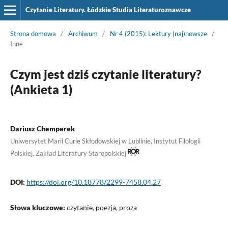
Czytanie Literatury. Łódzkie Studia Literaturoznawcze
Strona domowa
/
Archiwum
/
Nr 4 (2015): Lektury (naj)nowsze
/
Inne
Czym jest dziś czytanie literatury?
(Ankieta 1)
Dariusz Chemperek
Uniwersytet Marii Curie Skłodowskiej w Lublinie, Instytut Filologii
Polskiej, Zakład Literatury Staropolskiej
DOI:
https://doi.org/10.18778/2299-7458.04.27
Słowa kluczowe:
czytanie, poezja, proza