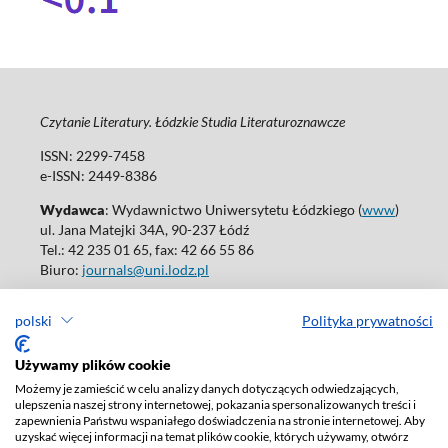
Czytanie Literatury. Łódzkie Studia Literaturoznawcze
ISSN: 2299-7458
e-ISSN: 2449-8386
Wydawca
: Wydawnictwo Uniwersytetu Łódzkiego (
www
)
ul. Jana Matejki 34A, 90-237 Łódź
Tel.: 42 235 01 65, fax: 42 66 55 86
Biuro:
journals@uni.lodz.pl
Wydania online są dostępne bez ograniczeń w Open Access: (
link
)
polski
Polityka prywatności
W sprawie prenumeraty wydań papierowych prosimy o kontakt
z:
ksiegarnia@uni.lodz.pl
Używamy plików cookie
Deklaracja dostępności
Możemy je zamieścić w celu analizy danych dotyczących odwiedzających,
ulepszenia naszej strony internetowej, pokazania spersonalizowanych treści i
zapewnienia Państwu wspaniałego doświadczenia na stronie internetowej. Aby
uzyskać więcej informacji na temat plików cookie, których używamy, otwórz