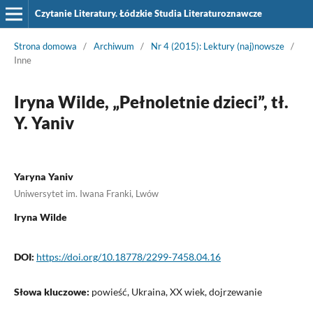
Czytanie Literatury. Łódzkie Studia Literaturoznawcze
Strona domowa
/
Archiwum
/
Nr 4 (2015): Lektury (naj)nowsze
/
Inne
Iryna Wilde, „Pełnoletnie dzieci”, tł.
Y. Yaniv
Yaryna Yaniv
Uniwersytet im. Iwana Franki, Lwów
Iryna Wilde
DOI:
https://doi.org/10.18778/2299-7458.04.16
Słowa kluczowe:
powieść, Ukraina, XX wiek, dojrzewanie