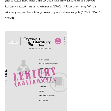
(najwyższa nagroda państwowa Ukrainy za wkład w rozwój
kultury i sztuki, ustanowiona w 1961 r.). Utwory Iryny Wilde
ukazały się w dwóch wydaniach pięciotomowych (1958 i 1967–
1968).