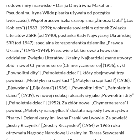
rodowe imię i nazwisko – Darija Dmytriwna Makohon.
Pseudonimu Iryna Wilde pisarka używała od początku
twórczości). Współpracowniczka czasopisma „Żinocza Dola” („Los
Kobiecy”) (1933–1939); w okresie sowieckim członek Związku
Literatów ZSRR (od 1940); posłanka Rady Najwyższej Ukraińskiej
SRR (od 1947); specjalna korespondentka dziennika „Prawda
Ukrainy” (1945–1949). Przez wiele lat kierowała lwowskim
oddziałem Związku Literatów Ukrainy. Najbardziej znane utwory:
zbiór nowel Chymerne serce [Chimeryczne serce] (1936), cykl
„Pownolitni dity” [„Pełnoletnie dzieci”], który obejmował trzy
powieści: „Metełyky na szpylkach” [„Motyle na szpilkach”] (1936);
„Bjewośma” [„Bije ósma”] (1936) i „Pownolitni dity” [„Pełnoletnie
dzieci”] (1939); w nowej redakcji ukazały się jako „Pownolitni dity”
[„Pełnoletnie dzieci”] (1952). Za zbiór nowel „Chymerne serce” i
powieść „Metełyky na szpylkach” dostała nagrodę Towarzystwa
Pisarzy i Dziennikarzy im. Iwana Franki we Lwowie. Za powieść
„Sestry Riczynśki” [„Siostry Riczyńskie”] (1964) w 1965 roku
otrzymała Nagrodę Narodową Ukrainy im. Tarasa Szewczenki