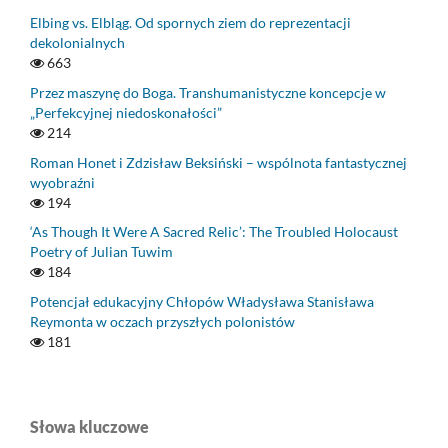
Elbing vs. Elbląg. Od spornych ziem do reprezentacji
dekolonialnych
663
Przez maszynę do Boga. Transhumanistyczne koncepcje w
„Perfekcyjnej niedoskonałości”
214
Roman Honet i Zdzisław Beksiński – wspólnota fantastycznej
wyobraźni
194
‘As Though It Were A Sacred Relic’: The Troubled Holocaust
Poetry of Julian Tuwim
184
Potencjał edukacyjny Chłopów Władysława Stanisława
Reymonta w oczach przyszłych polonistów
181
Słowa kluczowe