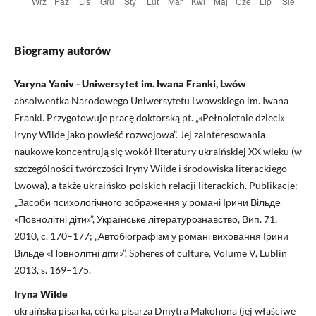
Biogramy autorów
Yaryna Yaniv - Uniwersytet im. Iwana Franki, Lwów
absolwentka Narodowego Uniwersytetu Lwowskiego im. Iwana
Franki. Przygotowuje pracę doktorską pt. „«Pełnoletnie dzieci»
Iryny Wilde jako powieść rozwojowa”. Jej zainteresowania
naukowe koncentrują się wokół literatury ukraińskiej XX wieku (w
szczególności twórczości Iryny Wilde i środowiska literackiego
Lwowa), a także ukraińsko-polskich relacji literackich. Publikacje:
„Засоби психологічного зображення у романі Ірини Вільде
«Повнолітні діти»”, Українське літературознавство, Вип. 71,
2010, c. 170–177; „Автобіографізм у романі виховання Ірини
Вільде «Повнолітні діти»”, Spheres of culture, Volume V, Lublin
2013, s. 169–175.
Iryna Wilde
ukraińska pisarka, córka pisarza Dmytra Makohona (jej właściwe