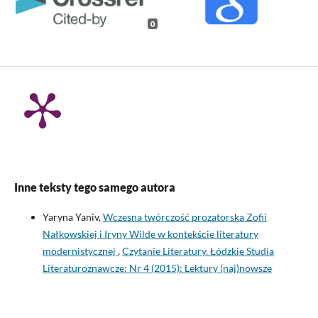
0
Inne teksty tego samego autora
Yaryna Yaniv,
Wczesna twórczość prozatorska Zofii
Nałkowskiej i Iryny Wilde w kontekście literatury
modernistycznej
,
Czytanie Literatury. Łódzkie Studia
Literaturoznawcze: Nr 4 (2015): Lektury (naj)nowsze