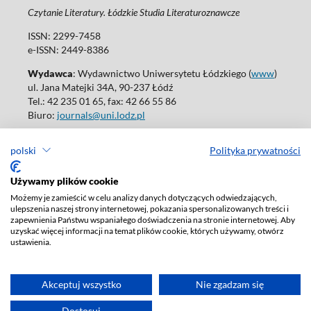
Czytanie Literatury. Łódzkie Studia Literaturoznawcze
ISSN: 2299-7458
e-ISSN: 2449-8386
Wydawca
: Wydawnictwo Uniwersytetu Łódzkiego (
www
)
ul. Jana Matejki 34A, 90-237 Łódź
Tel.: 42 235 01 65, fax: 42 66 55 86
Biuro:
journals@uni.lodz.pl
Wydania online są dostępne bez ograniczeń w Open Access: (
link
)
polski
Polityka prywatności
W sprawie prenumeraty wydań papierowych prosimy o kontakt
z:
ksiegarnia@uni.lodz.pl
Używamy plików cookie
Deklaracja dostępności
Możemy je zamieścić w celu analizy danych dotyczących odwiedzających,
ulepszenia naszej strony internetowej, pokazania spersonalizowanych treści i
zapewnienia Państwu wspaniałego doświadczenia na stronie internetowej. Aby
uzyskać więcej informacji na temat plików cookie, których używamy, otwórz
ustawienia.
Akceptuj wszystko
Nie zgadzam się
Dostosuj