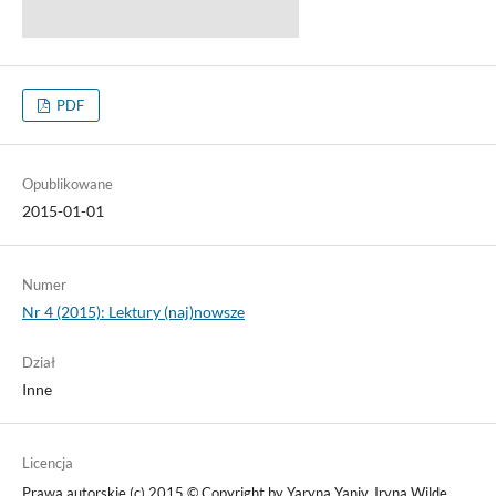
PDF
Opublikowane
2015-01-01
Numer
Nr 4 (2015): Lektury (naj)nowsze
Dział
Inne
Licencja
Prawa autorskie (c) 2015 © Copyright by Yaryna Yaniv, Iryna Wilde,