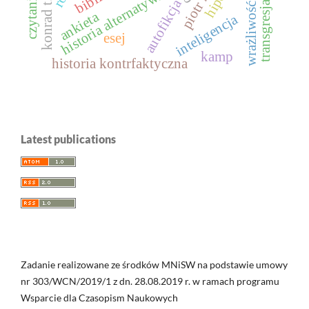
wrażliwość wizualna
historia alternatywna
autofikcja
transgresja
ankieta
inteligencja
esej
kamp
historia kontrfaktyczna
Latest publications
Zadanie realizowane ze środków MNiSW na podstawie umowy
nr 303/WCN/2019/1 z dn. 28.08.2019 r. w ramach programu
Wsparcie dla Czasopism Naukowych