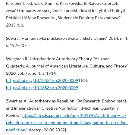
(cierpień), red. nauk. tłum. E. Kraskowska, E. Rajewska, przeł.
zespół tłumaczy ze specjalności przekładowej Instytutu Filologii
Polskiej UAM w Poznaniu, „Studenckie Debiuty Przekładowe”
2015, t. 1.
Sowa J., Humanistyka płaskiego świata, „Teksty Drugie” 2014, nr 1,
s. 192–207.
Wiegman R., Introduction: Autotheory Theory, “Arizona
Quarterly. A Journal of American Literature, Culture, and Theory”
2020, vol. 75, no. 1, s. 1–14.
https://doi.org/10.1353/arq.2020.0009
DOI:
https://doi.org/10.1353/arq.2020.0009
Zwartjes A., Autotheory as Rebellion: On Research, Embodiment,
and Imagination in Creative Nonfiction, „Michigan Quarterly
Review”,
https://sites.lsa.umich.edu/mqr/2019/07/autotheory-as-
rebellion-on-research-embodiment-and-imagination-in-creative-
nonfiction/
[dostęp: 26.06.2022].