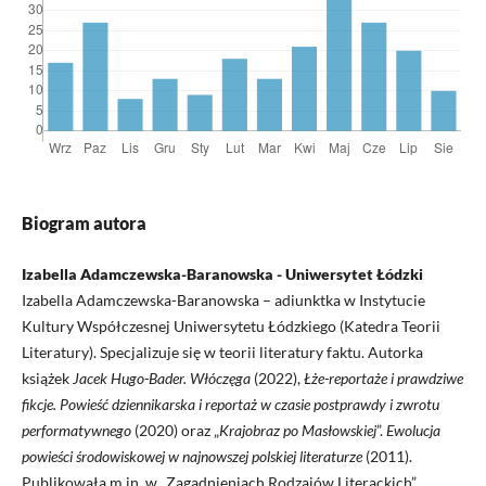
Biogram autora
Izabella Adamczewska-Baranowska - Uniwersytet Łódzki
Izabella Adamczewska-Baranowska – adiunktka w Instytucie
Kultury Współczesnej Uniwersytetu Łódzkiego (Katedra Teorii
Literatury). Specjalizuje się w teorii literatury faktu. Autorka
książek
Jacek Hugo-Bader. Włóczęga
(2022),
Łże-reportaże i prawdziwe
fikcje. Powieść dziennikarska i reportaż w czasie postprawdy i zwrotu
performatywnego
(2020) oraz „
Krajobraz po Masłowskiej
”.
Ewolucja
powieści środowiskowej w najnowszej polskiej literaturze
(2011).
Publikowała m.in. w „Zagadnieniach Rodzajów Literackich”,