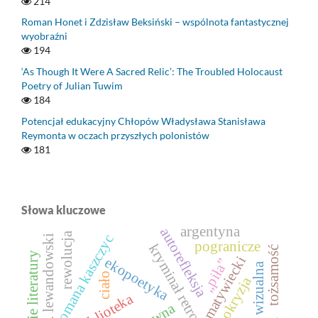
214
Roman Honet i Zdzisław Beksiński – wspólnota fantastycznej
wyobraźni
194
‘As Though It Were A Sacred Relic’: The Troubled Holocaust
Poetry of Julian Tuwim
184
Potencjał edukacyjny Chłopów Władysława Stanisława
Reymonta w oczach przyszłych polonistów
181
Słowa kluczowe
argentyna
autorefleksja
rewolucja
romana kaszczyc
konrad t. lewandowski
pogranicze
kryminał retro
tożsamość
czytanie literatury
piotr matywiecki
ekopoetyka
„piła”
ciało
hipokryzja
biblioteka