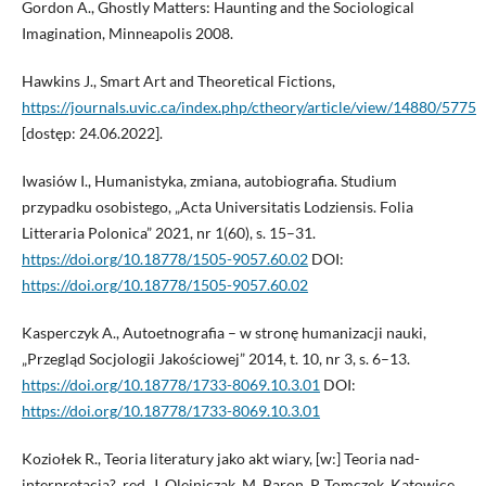
Gordon A., Ghostly Matters: Haunting and the Sociological
Imagination, Min­neapolis 2008.
Hawkins J., Smart Art and Theoretical Fictions,
https://journals.uvic.ca/index.php/ctheory/article/view/14880/5775
[dostęp: 24.06.2022].
Iwasiów I., Humanistyka, zmiana, autobiografia. Studium
przypadku osobistego, „Acta Universitatis Lodziensis. Folia
Litteraria Polonica” 2021, nr 1(60), s. 15–31.
https://doi.org/10.18778/1505-9057.60.02
DOI:
https://doi.org/10.18778/1505-9057.60.02
Kasperczyk A., Autoetnografia – w stronę humanizacji nauki,
„Przegląd Socjologii Jakościowej” 2014, t. 10, nr 3, s. 6–13.
https://doi.org/10.18778/1733-8069.10.3.01
DOI:
https://doi.org/10.18778/1733-8069.10.3.01
Koziołek R., Teoria literatury jako akt wiary, [w:] Teoria nad-
interpretacją?, red. J. Olejniczak, M. Baron, P. Tomczok, Katowice