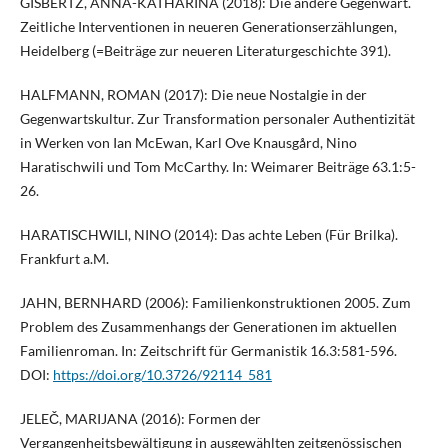
GISBERTZ, ANNA-KATHARINA (2018): Die andere Gegenwart.
Zeitliche Interventionen in neueren Generationserzählungen,
Heidelberg (=Beiträge zur neueren Literaturgeschichte 391).
HALFMANN, ROMAN (2017): Die neue Nostalgie in der
Gegenwartskultur. Zur Transformation personaler Authentizität
in Werken von Ian McEwan, Karl Ove Knausgård, Nino
Haratischwili und Tom McCarthy. In: Weimarer Beiträge 63.1:5-
26.
HARATISCHWILI, NINO (2014): Das achte Leben (Für Brilka).
Frankfurt a.M.
JAHN, BERNHARD (2006): Familienkonstruktionen 2005. Zum
Problem des Zusammenhangs der Generationen im aktuellen
Familienroman. In: Zeitschrift für Germanistik 16.3:581-596.
DOI:
https://doi.org/10.3726/92114_581
JELEČ, MARIJANA (2016): Formen der
Vergangenheitsbewältigung in ausgewählten zeitgenössischen