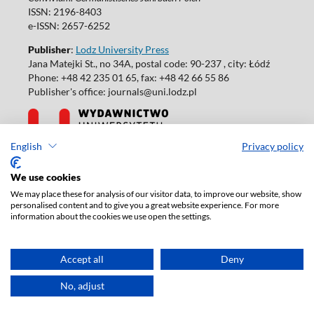
ISSN: 2196-8403
e-ISSN: 2657-6252
Publisher
:
Lodz University Press
Jana Matejki St., no 34A, postal code: 90-237 , city: Łódź
Phone: +48 42 235 01 65, fax: +48 42 66 55 86
Publisher's office: journals@uni.lodz.pl
English
Privacy policy
Accesibility declaration
We use cookies
We may place these for analysis of our visitor data, to improve our website, show
personalised content and to give you a great website experience. For more
information about the cookies we use open the settings.
Accept all
Deny
No, adjust