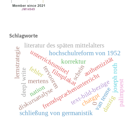
Schlagworte
literatur des späten mittelalters
lernstrategie
unterrichtsmittel
hochschulreform von 1952
authentizität
korrektur
joseph roth
schein
tervooren
fehler
filmplakat
deepl write
fremdsprachenunterricht
mertens
text-bild-bezüge
palimpsest
nation
van tenne
diskursanalyse
chatgpt
danzig
0
schließung von germanistik