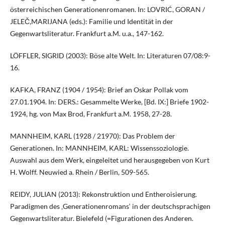
österreichischen Generationenromanen. In: LOVRIĆ, GORAN /
JELEČ,MARIJANA (eds.): Familie und Identität in der
Gegenwartsliteratur. Frankfurt a.M. u.a., 147-162.
LÖFFLER, SIGRID (2003): Böse alte Welt. In: Literaturen 07/08:9-
16.
KAFKA, FRANZ (1904 / 1954): Brief an Oskar Pollak vom
27.01.1904. In: DERS.: Gesammelte Werke, [Bd. IX:] Briefe 1902-
1924, hg. von Max Brod, Frankfurt a.M. 1958, 27-28.
MANNHEIM, KARL (1928 / 21970): Das Problem der
Generationen. In: MANNHEIM, KARL: Wissenssoziologie.
Auswahl aus dem Werk, eingeleitet und herausgegeben von Kurt
H. Wolff. Neuwied a. Rhein / Berlin, 509-565.
REIDY, JULIAN (2013): Rekonstruktion und Entheroisierung.
Paradigmen des ‚Generationenromans‘ in der deutschsprachigen
Gegenwartsliteratur. Bielefeld (=Figurationen des Anderen.