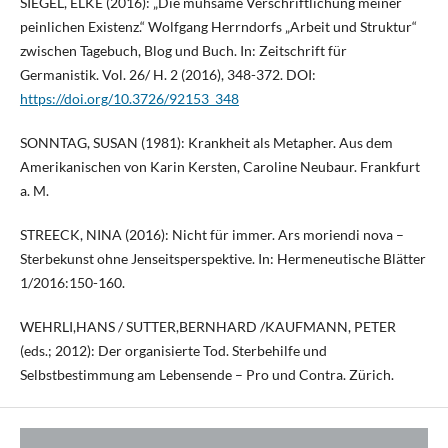
SIEGEL, ELKE (2016): „Die mühsame Verschriftlichung meiner
peinlichen Existenz.“ Wolfgang Herrndorfs „Arbeit und Struktur“
zwischen Tagebuch, Blog und Buch. In: Zeitschrift für
Germanistik. Vol. 26/ H. 2 (2016), 348-372. DOI:
https://doi.org/10.3726/92153_348
SONNTAG, SUSAN (1981): Krankheit als Metapher. Aus dem
Amerikanischen von Karin Kersten, Caroline Neubaur. Frankfurt
a. M.
STREECK, NINA (2016): Nicht für immer. Ars moriendi nova –
Sterbekunst ohne Jenseitsperspektive. In: Hermeneutische Blätter
1/2016:150-160.
WEHRLI,HANS / SUTTER,BERNHARD /KAUFMANN, PETER
(eds.; 2012): Der organisierte Tod. Sterbehilfe und
Selbstbestimmung am Lebensende – Pro und Contra. Zürich.