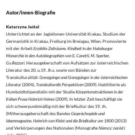
Autor/innen-Biografie
Katarzyna Jaśtal
Unterrichtet an der Jagiellonen-Universität Krakau. Studium der
Germanistik in Krakau, Freiburg im Breisgau, Wien. Promovierte
mit der Arbeit
Erzählte Zeiträume
.
Kindheit in der Habsburger
Monarchie in den Autobiographien von E. Canetti, M. Sperber,
G.v.Rezzori
. Herausgeberschaft von Aufsätzen zur österreichischen
Literatur des 20. u.19. Jh.s. sowie von Bänden zur
Transkulturalität:
Grenzgänge und Grenzgänger in der österreichischen
Literatur
(2004),
Transkulturelle Perspektiven
(2009). Habilitierte als
Humboldtstipendiatin mit der Studie
Körperkonstruktionen in der
frühen Prosa Heinrich Heines
(2009). In letzter Zeit beschäftigt sie
sich schwerpunktmäßig mit der Briefkultur des 19. Jh.
(Mitherausgeberschaft des Bandes
Gesprächsspiele und
Ideenmagazine. Heinrich von Kleist und die Briefkultur um 1800
(2013)
und Verkörperungen des Nationalen (Monografie
Niemcy: naród i