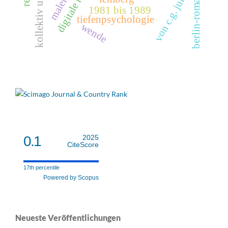
digitale medien
von c.g. jung
malerei
berlin-roman
1981 bis 1989
tiefenpsychologie
wende
0.1
2025
CiteScore
17th percentile
Powered by Scopus
Neueste Veröffentlichungen