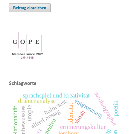
Beitrag einreichen
Schlagworte
autobiographie
sprachspiel und kreativität
entgrenzung
dramenanalyse
holocaust
poetik
identität
utopie
kollektiv unbewusstes
relationalität
alfred nossig
shoah
erinnerungskultur
lemberg