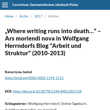
Convivium. Germanistisches Jahrbuch Polen
Home
/
Archiv
/
2017
/
Articles
„Where writing runs into death…” –
Ars moriendi nova in Wolfgang
Herrndorfs Blog "Arbeit und
Struktur" (2010-2013)
Katarzyna Jaśtal
https://orcid.org/0000-0002-1594-1212
DOI:
https://doi.org/10.18778/2196-8403.2017.04
Schlagwörter:
Wolfgang Herrndorf, Online-Tagebuch,
Autothanatographie, ars moriendi