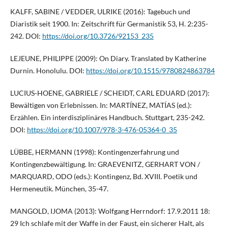
KALFF, SABINE / VEDDER, ULRIKE (2016): Tagebuch und
Diaristik seit 1900. In: Zeitschrift für Germanistik 53, H. 2:235-
242. DOI:
https://doi.org/10.3726/92153_235
LEJEUNE, PHILIPPE (2009): On Diary. Translated by Katherine
Durnin. Honolulu. DOI:
https://doi.org/10.1515/9780824863784
LUCIUS-HOENE, GABRIELE / SCHEIDT, CARL EDUARD (2017):
Bewältigen von Erlebnissen. In: MARTÍNEZ, MATÍAS (ed.):
Erzählen. Ein interdisziplinäres Handbuch. Stuttgart, 235-242.
DOI:
https://doi.org/10.1007/978-3-476-05364-0_35
LÜBBE, HERMANN (1998): Kontingenzerfahrung und
Kontingenzbewältigung. In: GRAEVENITZ, GERHART VON /
MARQUARD, ODO (eds.): Kontingenz, Bd. XVIII. Poetik und
Hermeneutik. München, 35-47.
MANGOLD, IJOMA (2013): Wolfgang Herrndorf: 17.9.2011 18:
29 Ich schlafe mit der Waffe in der Faust, ein sicherer Halt, als