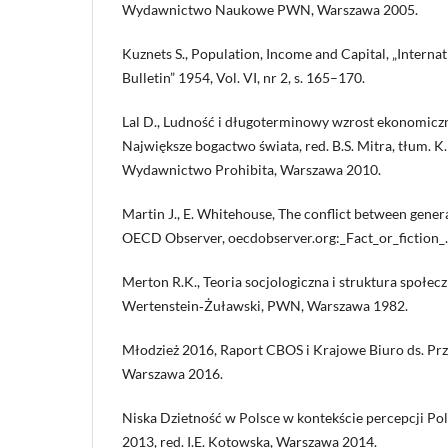
Wydawnictwo Naukowe PWN, Warszawa 2005.
Kuznets S., Population, Income and Capital, „Internat
Bulletin” 1954, Vol. VI, nr 2, s. 165–170.
Lal D., Ludność i długoterminowy wzrost ekonomiczn
Największe bogactwo świata, red. B.S. Mitra, tłum. K.
Wydawnictwo Prohibita, Warszawa 2010.
Martin J., E. Whitehouse, The conflict between generat
OECD Observer, oecdobserver.org:_Fact_or_fiction_.
Merton R.K., Teoria socjologiczna i struktura społecz
Wertenstein‑Żuławski, PWN, Warszawa 1982.
Młodzież 2016, Raport CBOS i Krajowe Biuro ds. Pr
Warszawa 2016.
Niska Dzietność w Polsce w kontekście percepcji Po
2013, red. I.E. Kotowska, Warszawa 2014.