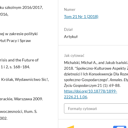
roku szkolnym 2016/2017,
Numer
2016,
Tom 21 Nr 1 (2018)
Dział
j w zakresie polityki
Artykuł
ytut Pracy i Spraw
Jak cytować
isis and the Future of
Michalski, Michał A., and Jakub Isański
1 i 2, s. 168–184.
2018. “Społeczno-Kulturowe Aspekty
dzietności I Ich Konsekwencje Dla Roz
. Królak, Wydawnictwo Sic!,
społeczno-Gospodarczego”.
Annales. E
Życiu Gospodarczym
21 (1): 69-88.
https://doi.org/10.18778/1899-
2226.21.1.06
.
erackie, Warszawa 2009.
Formaty cytowań
woczesności, tłum. S.
002.