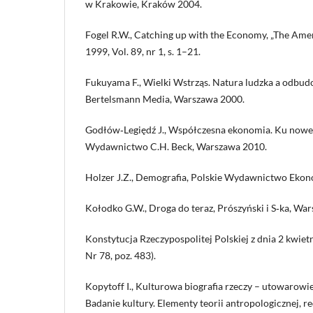
w Krakowie, Kraków 2004.
Fogel R.W., Catching up with the Economy, „The Am
1999, Vol. 89, nr 1, s. 1–21.
Fukuyama F., Wielki Wstrząs. Natura ludzka a odbud
Bertelsmann Media, Warszawa 2000.
Godłów‑Legiędź J., Współczesna ekonomia. Ku now
Wydawnictwo C.H. Beck, Warszawa 2010.
Holzer J.Z., Demografia, Polskie Wydawnictwo Eko
Kołodko G.W., Droga do teraz, Prószyński i S‑ka, Wa
Konstytucja Rzeczypospolitej Polskiej z dnia 2 kwietni
Nr 78, poz. 483).
Kopytoff I., Kulturowa biografia rzeczy – utowarowie
Badanie kultury. Elementy teorii antropologicznej, r