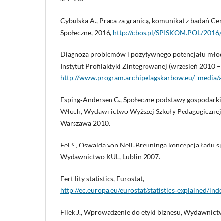
Cybulska A., Praca za granicą, komunikat z badań C
Społeczne, 2016,
http://cbos.pl/SPISKOM.POL/201
Diagnoza problemów i pozytywnego potencjału młodz
Instytut Profilaktyki Zintegrowanej (wrzesień 2010 –
http://www.program.archipelagskarbow.eu/_media/a
Esping‑Andersen G., Społeczne podstawy gospodarki p
Włoch, Wydawnictwo Wyższej Szkoły Pedagogiczne
Warszawa 2010.
Fel S., Oswalda von Nell‑Breuninga koncepcja ładu 
Wydawnictwo KUL, Lublin 2007.
Fertility statistics, Eurostat,
http://ec.europa.eu/eurostat/statistics‑explained/inde
Filek J., Wprowadzenie do etyki biznesu, Wydawnic