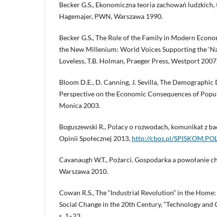
Becker G.S., Ekonomiczna teoria zachowań ludzkich,
Hagemajer, PWN, Warszawa 1990.
Becker G.S., The Role of the Family in Modern Econom
the New Millenium: World Voices Supporting the ‘Natu
Loveless, T.B. Holman, Praeger Press, Westport 2007
Bloom D.E., D. Canning, J. Sevilla, The Demographic
Perspective on the Economic Consequences of Popul
Monica 2003.
Boguszewski R., Polacy o rozwodach, komunikat z b
Opinii Społecznej 2013,
http://cbos.pl/SPISKOM.P
Cavanaugh W.T., Pożarci. Gospodarka a powołanie ch
Warszawa 2010.
Cowan R.S., The “Industrial Revolution” in the Hom
Social Change in the 20th Century, “Technology and Cu
s. 1–23.