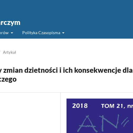
arczym
torów
Polityka Czasopisma
/
Artykuł
zmian dzietności i ich konsekwencje dla
czego