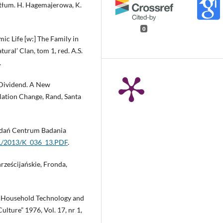
 tłum. H. Hagemajerowa, K.
0
ic Life [w:] The Family in
ral’ Clan, tom 1, red. A.S.
.
 Dividend. A New
ation Change, Rand, Santa
adań Centrum Badania
OL/2013/K_036_13.PDF
.
rześcijańskie, Fronda,
e: Household Technology and
lture” 1976, Vol. 17, nr 1,