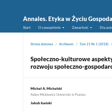
Annales. Etyka w Życiu Gospod
Start
O czasopiśmie
Zawartość
Dla au
Strona domowa
/
Archiwum
/
Tom 21 Nr 1 (2018)
Społeczno-kulturowe aspekty 
rozwoju społeczno-gospodar
Michał A. Michalski
Adam Mickiewicz University in Poznan
Jakub Isański