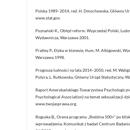
Polska 1989–2014, red. H. Dmochowska, Główny Urz
www.stat.gov.
Poznański K., Obłęd reform. Wyprzedaż Polski, Ludo
Wydawnicza, Warszawa 2001.
Pratley P., Etyka w biznesie, tłum. M. Albigowski, W
Warszawa 1998.
Prognoza ludności na lata 2014–2050, red. M. Waligó
Potyra, L. Rutkowska, Główny Urząd Statystyczny, W
Raport Amerykańskiego Towarzystwa Psychologiczn
Psychological Association) na temat seksualizacji dz
www.twojasprawa.org.
Roguska B., Ocena programu „Rodzina 500+” po blisk
wprowadzenia, Komunikat z badań Centrum Badania 