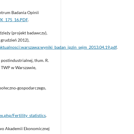
entrum Badania Opinii
6/K_175_16.PDF
.
ieży (projekt badawczy),
 grudzień 2012),
ktualnosci:warszawa:wyniki_badan_ipzin_sejm_2013.04.19.pdf
.
ostindustrialnej, tłum. R.
j TWP w Warszawie,
społeczno‑gospodarczego,
x.php/Fertility_statistics
.
two Akademii Ekonomicznej