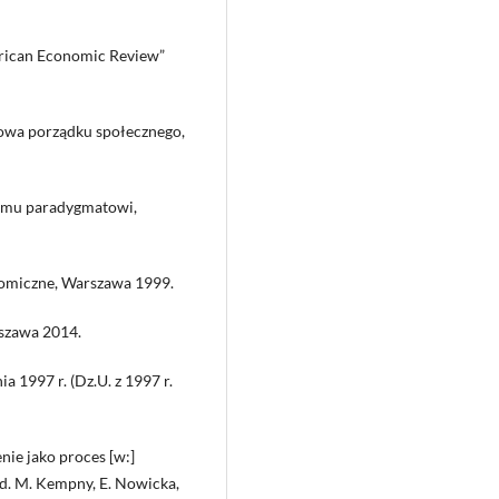
erican Economic Review”
owa porządku społecznego,
emu paradygmatowi,
nomiczne, Warszawa 1999.
rszawa 2014.
a 1997 r. (Dz.U. z 1997 r.
nie jako proces [w:]
ed. M. Kempny, E. Nowicka,