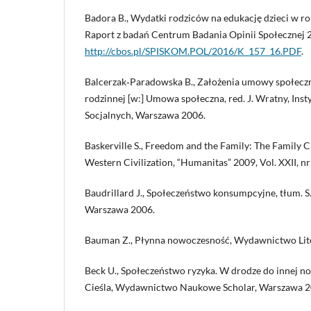
Badora B., Wydatki rodziców na edukację dzieci w 
Raport z badań Centrum Badania Opinii Społecznej 
http://cbos.pl/SPISKOM.POL/2016/K_157_16.PDF
.
Balcerzak‑Paradowska B., Założenia umowy społeczne
rodzinnej [w:] Umowa społeczna, red. J. Wratny, Inst
Socjalnych, Warszawa 2006.
Baskerville S., Freedom and the Family: The Family Cr
Western Civilization, “Humanitas” 2009, Vol. XXII, nr 
Baudrillard J., Społeczeństwo konsumpcyjne, tłum. S
Warszawa 2006.
Bauman Z., Płynna nowoczesność, Wydawnictwo Lit
Beck U., Społeczeństwo ryzyka. W drodze do innej no
Cieśla, Wydawnictwo Naukowe Scholar, Warszawa 2