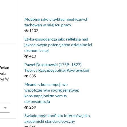
Mobbing jako przykład nieetycznych
zachowań w miejscu pracy
1102
Etyka gospodarcza jako refleksja nad
jakościowym potencjałem działalności
ekonomicznej
410
.
Paweł Brzostowski (1739–1827).
 Zmian
Twórca Rzeczpospolitej Pawłowskiej
woju
335
tyka W
Meandry konsumpcji we
współczesnym społeczeństwie:
konsumpcjonizm versus
dekonsumpcja
269
Świadomość konfliktu interesów jako
akademicki standard etyczny
246