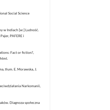
ional Social Science
y w Indiach [w:] Ludność.
 Pajer, PAFERE i
ions: Fact or fiction?,
html.
na, tłum. E. Morawska, J.
zeciwdziałania Narkomanii,
laków. Diagnoza społeczna