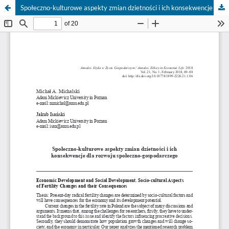
Społeczno-kulturowe aspekty zmian dzietności i ich konsekwencje dla rozwoju społeczno-gospodarczego