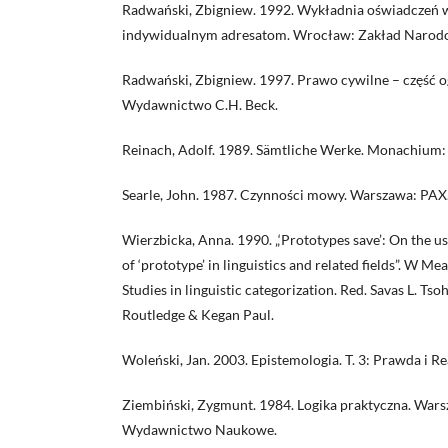
Radwański, Zbigniew. 1992. Wykładnia oświadczeń 
indywidualnym adresatom. Wrocław: Zakład Narodow
Radwański, Zbigniew. 1997. Prawo cywilne – część 
Wydawnictwo C.H. Beck.
Reinach, Adolf. 1989. Sämtliche Werke. Monachium: 
Searle, John. 1987. Czynności mowy. Warszawa: PAX
Wierzbicka, Anna. 1990. „‘Prototypes save’: On the u
of ‘prototype’ in linguistics and related fields”. W M
Studies in linguistic categorization. Red. Savas L. Ts
Routledge & Kegan Paul.
Woleński, Jan. 2003. Epistemologia. T. 3: Prawda i R
Ziembiński, Zygmunt. 1984. Logika praktyczna. Wa
Wydawnictwo Naukowe.