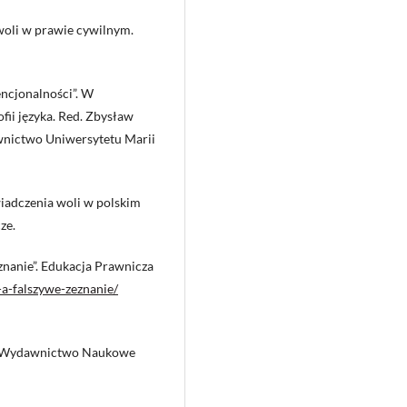
woli w prawie cywilnym.
tencjonalności”. W
ofii języka. Red. Zbysław
wnictwo Uniwersytetu Marii
iadczenia woli w polskim
ze.
znanie”. Edukacja Prawnicza
a-falszywe-zeznanie/
a: Wydawnictwo Naukowe