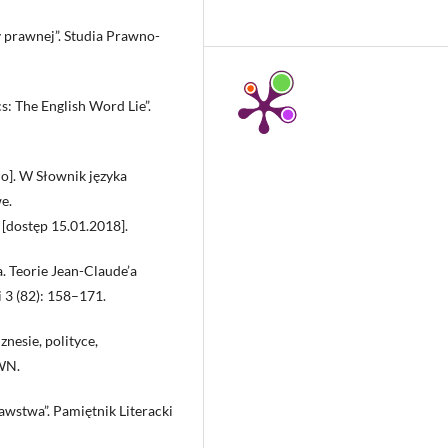
y prawnej”. Studia Prawno-
s: The English Word Lie”.
sło]. W Słownik języka
e.
[dostęp 15.01.2018].
. Teorie Jean-Claude’a
 3 (82): 158–171.
nesie, polityce,
WN.
awstwa”. Pamiętnik Literacki