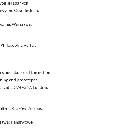
woli składanych
y im. Ossolińskich.
ogólna. Warszawa:
Philosophia Verlag.
.
ses and abuses of the notion
eaning and prototypes.
ohatzidis. 374–367. London:
ealizm. Kraków: Aureus.
rszawa: Państwowe