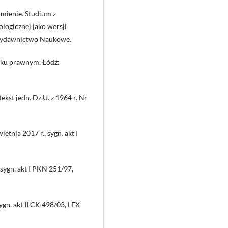
umienie. Studium z
logicznej jako wersji
 Wydawnictwo Naukowe.
yku prawnym. Łódź:
ekst jedn. Dz.U. z 1964 r. Nr
tnia 2017 r., sygn. akt I
sygn. akt I PKN 251/97,
ygn. akt II CK 498/03, LEX