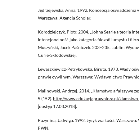
Jędrzejewska, Anna. 1992. Koncepcja oświadczenia 
Warszawa: Agencja Scholar.
Kołodziejczyk, Piotr. 2004. „Johna Searle’a teoria in
Intencjonalność jako kategoria filozofii umysłu i filoz
Muszyński, Jacek Paśniczek. 203–235. Lublin: Wyda
Curie-Skłodowskiej.
Lewaszkiewicz-Petrykowska, Biruta. 1973. Wady ośw
prawie cywilnym. Warszawa: Wydawnictwo Prawnic
Malinowski, Andrzej. 2014. „Kłamstwo a fałszywe ze
5 (152).
http://www.edukacjaprawnicza.pl/klamstwo-
[dostęp 17.03.2018].
Puzynina, Jadwiga. 1992. Język wartości. Warszaw
PWN.