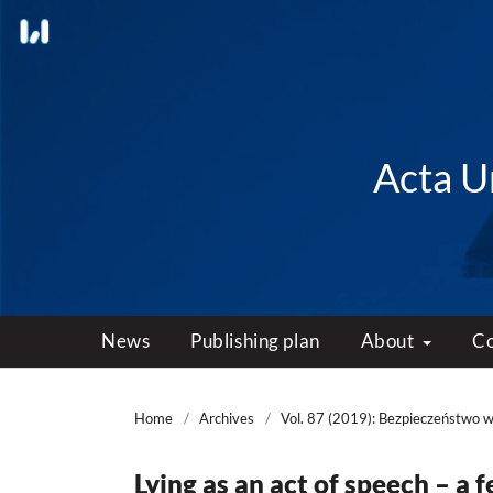
Acta Un
News
Publishing plan
About
C
Home
/
Archives
/
Vol. 87 (2019): Bezpieczeństwo 
Lying as an act of speech – a