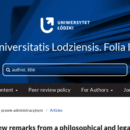
iversitatis Lodziensis. Folia 
ontent
Peer review policy
For Authors
Jo
w prawie administracyjnym
/
Articles
 few remarks from a philosophical and lega