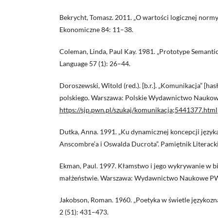
Bekrycht, Tomasz. 2011. „O wartości logicznej norm
Ekonomiczne 84: 11–38.
Coleman, Linda, Paul Kay. 1981. „Prototype Semantic
Language 57 (1): 26–44.
Doroszewski, Witold (red.). [b.r.]. „Komunikacja” [ha
polskiego. Warszawa: Polskie Wydawnictwo Naukow
https://sjp.pwn.pl/szukaj/komunikacja;5441377.html
Dutka, Anna. 1991. „Ku dynamicznej koncepcji języka
Anscombre’a i Oswalda Ducrota”. Pamiętnik Literacki
Ekman, Paul. 1997. Kłamstwo i jego wykrywanie w biz
małżeństwie. Warszawa: Wydawnictwo Naukowe P
Jakobson, Roman. 1960. „Poetyka w świetle językozn
2 (51): 431–473.