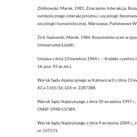
Ziółkowski, Marek. 1981. Znaczenie. Interakcja. Roz
symbolicznego interakcjonizmu i socjologii fenomeno
socjologii humanistycznej. Warszawa: Państwowe
Zirk-Sadowski, Marek. 1984. Rozumienie ocen w jęz
Uniwersytet Łódzki.
Ustawa z dnia 23 kwietnia 1964 r. – Kodeks cywilny (t
16, poz. 93 ze zm.).
Wyrok Sądu Apelacyjnego w Katowicach z dnia 13 kwie
ACa 1165/16, LEX nr 2287388.
Wyrok Sądu Najwyższego z dnia 10 września 1997 r., 
OSNP 1998/13/389.
Wyrok Sądu Najwyższego z dnia 9 września 2004 r., s
nr 137573.