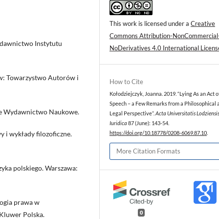
This work is licensed under a
Creative
Commons Attribution-NonCommercial
ydawnictwo Instytutu
NoDerivatives 4.0 International Licens
ów: Towarzystwo Autorów i
How to Cite
Kołodziejczyk, Joanna. 2019. “Lying As an Act o
Speech – a Few Remarks from a Philosophical 
owe Wydawnictwo Naukowe.
Legal Perspective”.
Acta Universitatis Lodziensis
Iuridica
87 (June): 143-54.
 i wykłady filozoficzne.
https://doi.org/10.18778/0208-6069.87.10
.
More Citation Formats
zyka polskiego. Warszawa:
logia prawa w
0
Kluwer Polska.