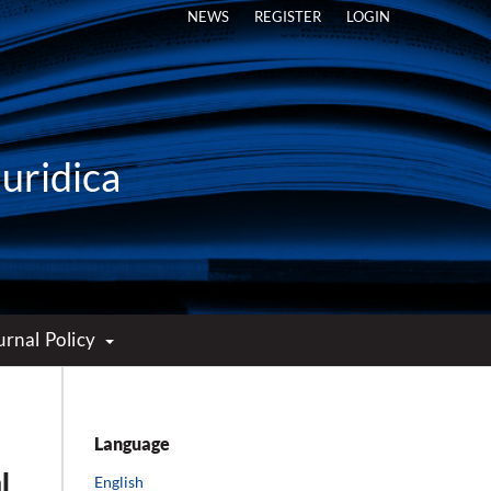
NEWS
REGISTER
LOGIN
Iuridica
urnal Policy
Language
l
English