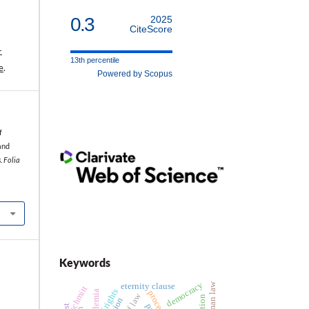
0.3
2025
CiteScore
-
13th percentile
e
.
Powered by Scopus
f
and
. Folia
Keywords
democracy
eternity clause
schmitt
ademia
procedure