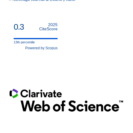
0.3
2025
CiteScore
13th percentile
Powered by Scopus