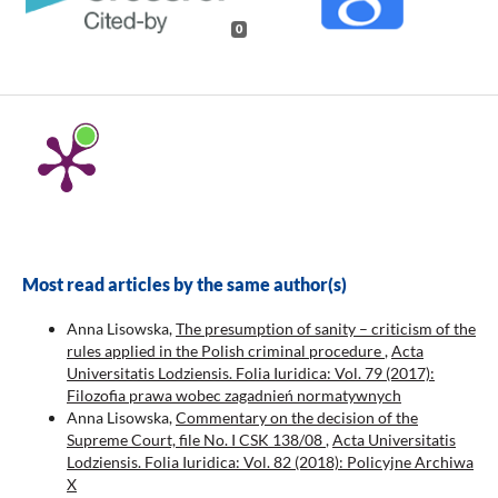
0
Most read articles by the same author(s)
Anna Lisowska,
The presumption of sanity – criticism of the
rules applied in the Polish criminal procedure
,
Acta
Universitatis Lodziensis. Folia Iuridica: Vol. 79 (2017):
Filozofia prawa wobec zagadnień normatywnych
Anna Lisowska,
Commentary on the decision of the
Supreme Court, file No. I CSK 138/08
,
Acta Universitatis
Lodziensis. Folia Iuridica: Vol. 82 (2018): Policyjne Archiwa
X