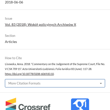
2018-06-06
Issue
Vol. 83 (2018): Wokół policyjnych Archiwów X
Section
Articles
How to Cite
Lisowska, Anna. 2018. “Commentary on the Judgement of the Supreme Court, File No.
V CSK 709 15”.
Acta Universitatis Lodziensis. Folia Iuridica
83 (June): 117-28.
https://doi.org/10.18778/0208-6069.83.10
.
More Citation Formats