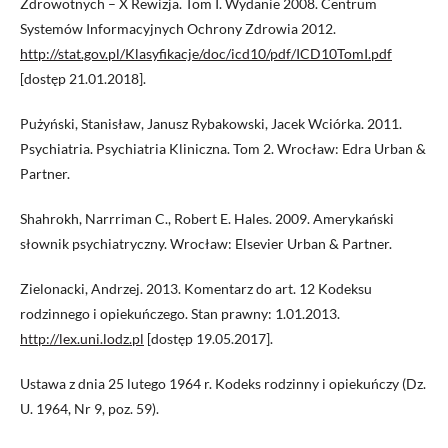
Zdrowotnych – X Rewizja. Tom I. Wydanie 2008. Centrum
Systemów Informacyjnych Ochrony Zdrowia 2012.
http://stat.gov.pl/Klasyfikacje/doc/icd10/pdf/ICD10TomI.pdf
[dostęp 21.01.2018].
Pużyński, Stanisław, Janusz Rybakowski, Jacek Wciórka. 2011.
Psychiatria. Psychiatria Kliniczna. Tom 2. Wrocław: Edra Urban &
Partner.
Shahrokh, Narrriman C., Robert E. Hales. 2009. Amerykański
słownik psychiatryczny. Wrocław: Elsevier Urban & Partner.
Zielonacki, Andrzej. 2013. Komentarz do art. 12 Kodeksu
rodzinnego i opiekuńczego. Stan prawny: 1.01.2013.
http://lex.uni.lodz.pl
[dostęp 19.05.2017].
Ustawa z dnia 25 lutego 1964 r. Kodeks rodzinny i opiekuńczy (Dz.
U. 1964, Nr 9, poz. 59).