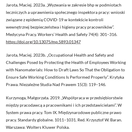
Jarota, Maciej. 2023a. „Wyzwania w zakresie bhp w podmiotach
leczniczych a uprawnienia społecznego inspektora pracy: wnioski
związane z epidemią COVID-19 w kontekście kontroli
wewnętrznej bezpieczeństwa i higieny pracy pracowników”.
Medycyna Pracy. Workers’ Health and Safety 74(4): 301–316.
https://doi.org/10.13075/mp.5893.01347
Jarota, Maciej. 2023b. „Occupational Health and Safety and
Challenges Posed by Protecting the Health of Employees Working
with Nanomaterials: How to Draft Laws So That the Obligation to
Ensure Safe Working Conditions Is Performed Properly”. Krytyka
Prawa. Niezależne Studia Nad Prawem 15(3): 119–146.
Kurzynoga, Małgorzata. 2019. „Współpraca w przedsiębiorstwie
między pracodawcą a pracownikami i ich przedstawicielami”. W
System prawa pracy. Tom IX. Międzynarodowe publiczne prawo
pracy. Standardy globalne. 1011–1031. Red. Krzysztof W. Baran.
Warszawa: Wolters Kluwer Polska.