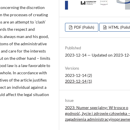
 concerning the discretion
n the processes of creating
s are an attempt to ʽclash’
PDF (Polish)
HTML (Polis
ards the respect and
 is always man and his good,
toms of the administrative
Published
 and care for the interests
2023-12-14 — Updated on 2023-12
but on the other hand – limits
good law is a law favorable to
Versions
a whole. In accordance with
2023-12-14 (2)
ves of the article justifies
2023-12-14 (1)
tect an individual against a
d affect the legal situation
Issue
2023: Numer specjalny: W trosce o
godność, życie i zdrowie człowieka 
zagadnienia administracyjnoprawne