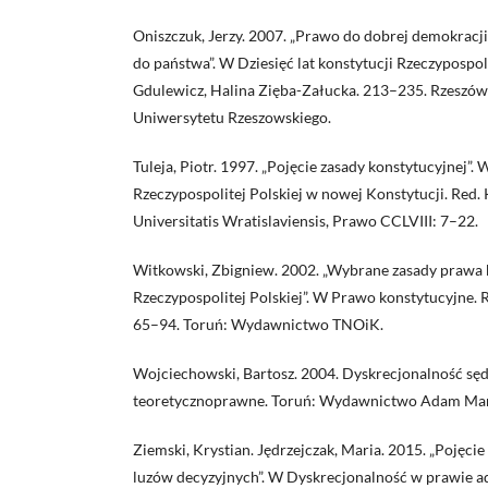
Oniszczuk, Jerzy. 2007. „Prawo do dobrej demokracji 
do państwa”. W Dziesięć lat konstytucji Rzeczypospoli
Gdulewicz, Halina Zięba-Załucka. 213–235. Rzesz
Uniwersytetu Rzeszowskiego.
Tuleja, Piotr. 1997. „Pojęcie zasady konstytucyjnej”.
Rzeczypospolitej Polskiej w nowej Konstytucji. Red.
Universitatis Wratislaviensis, Prawo CCLVIII: 7–22.
Witkowski, Zbigniew. 2002. „Wybrane zasady prawa
Rzeczypospolitej Polskiej”. W Prawo konstytucyjne. 
65–94. Toruń: Wydawnictwo TNOiK.
Wojciechowski, Bartosz. 2004. Dyskrecjonalność sę
teoretycznoprawne. Toruń: Wydawnictwo Adam Mar
Ziemski, Krystian. Jędrzejczak, Maria. 2015. „Pojęcie
luzów decyzyjnych”. W Dyskrecjonalność w prawie a