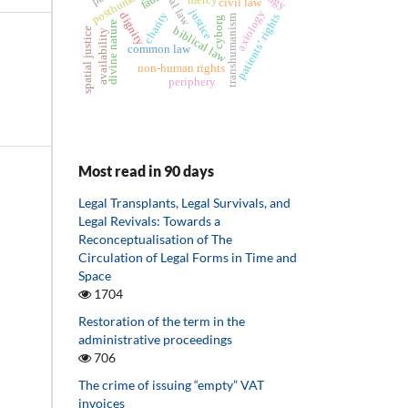
posthumanism
fault
mercy
civil law
justice
axiology
charity
dignity
patients’ rights
transhumanism
cyborg
divine nature
biblical law
spatial justice
availability
common law
non-human rights
periphery
Most read in 90 days
Legal Transplants, Legal Survivals, and
Legal Revivals: Towards a
Reconceptualisation of The
Circulation of Legal Forms in Time and
Space
1704
Restoration of the term in the
administrative proceedings
706
The crime of issuing “empty” VAT
invoices