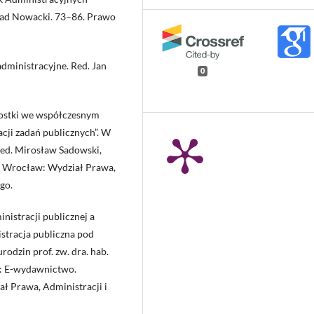
rad Nowacki. 73–86. Prawo
administracyjne. Red. Jan
0
nostki we współczesnym
ji zadań publicznych”. W
Red. Mirosław Sadowski,
. Wrocław: Wydział Prawa,
go.
nistracji publicznej a
istracja publiczna pod
rodzin prof. zw. dra. hab.
w: E-wydawnictwo.
ł Prawa, Administracji i