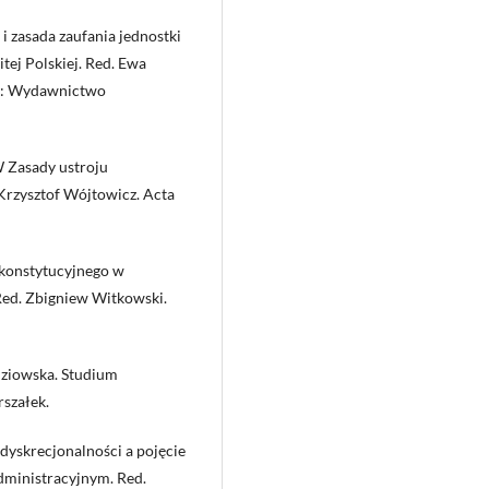
i zasada zaufania jednostki
tej Polskiej. Red. Ewa
ów: Wydawnictwo
 W Zasady ustroju
 Krzysztof Wójtowicz. Acta
 konstytucyjnego w
Red. Zbigniew Witkowski.
dziowska. Studium
szałek.
 dyskrecjonalności a pojęcie
dministracyjnym. Red.