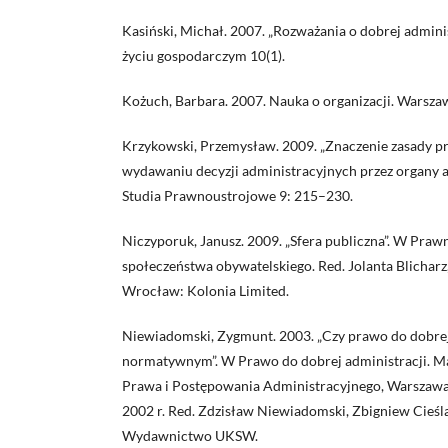
Kasiński, Michał. 2007. „Rozważania o dobrej adminis
życiu gospodarczym 10(1).
Kożuch, Barbara. 2007. Nauka o organizacji. War
Krzykowski, Przemysław. 2009. „Znaczenie zasady p
wydawaniu decyzji administracyjnych przez organy ad
Studia Prawnoustrojowe 9: 215–230.
Niczyporuk, Janusz. 2009. „Sfera publiczna”. W Prawn
społeczeństwa obywatelskiego. Red. Jolanta Blicharz
Wrocław: Kolonia Limited.
Niewiadomski, Zygmunt. 2003. „Czy prawo do dobrej 
normatywnym”. W Prawo do dobrej administracji. Ma
Prawa i Postępowania Administracyjnego, Warszaw
2002 r. Red. Zdzisław Niewiadomski, Zbigniew Cieśl
Wydawnictwo UKSW.