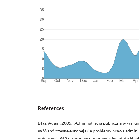
References
Błaś, Adam. 2005. „Administracja publiczna w warun
W Współczesne europejskie problemy prawa administ
publicznej. W 35. rocznicę utworzenia Instytutu Na