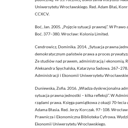
Uniwersytetu Wrocławskiego. Red. Adam Błaś, Kon
CCXCV.
Boć, Jan. 2005. „Pojęcie sytuacji prawnej”. W Prawo 
Boć. 377–380. Wrocław: Kolonia Limited.
Cendrowicz, Dominika. 2014. „Sytuacja prawna jed
demokratycznym państwie prawa a proces prywatyzac
Ze studiów nad prawem, administracją i ekonomią. 
Aleksandra Spychalska, Katarzyna Sadowa. 267–278
Administracji i Ekonomii Uniwersytetu Wrocławskie
Duniewska, Zofia. 2016. „Władza dyskrecjonalna admi
sytuacja prawna jednostki – kilka refleksji”. W Admin
rządami prawa. Księga pamiątkowa z okazji 70-lecia u
Adama Błasia. Red. Jerzy Korczak. 97–108. Wrocła
Prawnicza i Ekonomiczna Biblioteka Cyfrowa. Wydzia
Ekonomii Uniwersytetu Wrocławskiego.