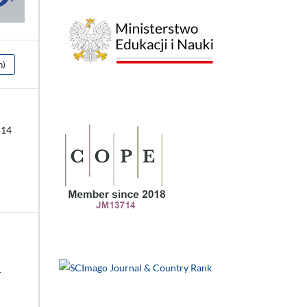
h)
-14
–