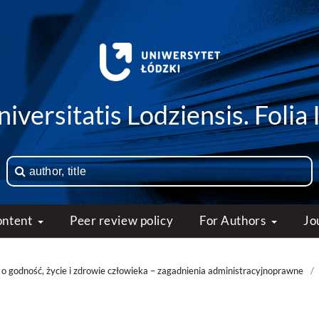
iversitatis Lodziensis. Folia 
ontent
Peer review policy
For Authors
Jo
o godność, życie i zdrowie człowieka – zagadnienia administracyjnoprawne
/