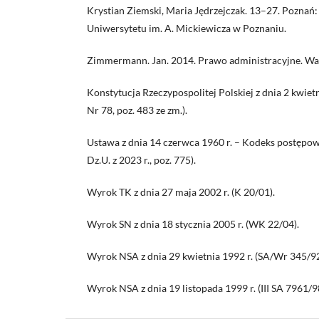
Krystian Ziemski, Maria Jędrzejczak. 13–27. Pozn
Uniwersytetu im. A. Mickiewicza w Poznaniu.
Zimmermann. Jan. 2014. Prawo administracyjne. Wa
Konstytucja Rzeczypospolitej Polskiej z dnia 2 kwietni
Nr 78, poz. 483 ze zm.).
Ustawa z dnia 14 czerwca 1960 r. – Kodeks postępowa
Dz.U. z 2023 r., poz. 775).
Wyrok TK z dnia 27 maja 2002 r. (K 20/01).
Wyrok SN z dnia 18 stycznia 2005 r. (WK 22/04).
Wyrok NSA z dnia 29 kwietnia 1992 r. (SA/Wr 345/92
Wyrok NSA z dnia 19 listopada 1999 r. (III SA 7961/9