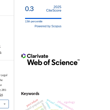
0.3
2025
CiteScore
13th percentile
Powered by Scopus
-
e
.
 Legal
the
ta
, 281-
Keywords
.24
.
sexual crimes
procedure
penal populism
phenomenology
egology
centre
medical law