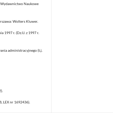
ań: Wydawnictwo Naukowe
rszawa: Wolters Kluwer.
a 1997 r. (Dz.U. z 1997 r.
nia administracyjnego (t.j.
).
8, LEX nr 1692436).