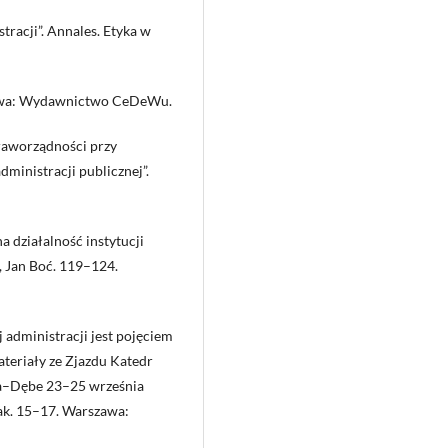
tracji”. Annales. Etyka w
szawa: Wydawnictwo CeDeWu.
raworządności przy
ministracji publicznej”.
a działalność instytucji
, Jan Boć. 119–124.
administracji jest pojęciem
teriały ze Zjazdu Katedr
a–Dębe 23–25 września
ak. 15–17. Warszawa: