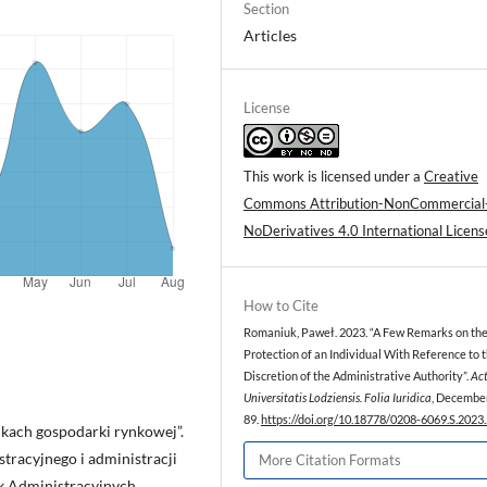
Section
Articles
License
This work is licensed under a
Creative
Commons Attribution-NonCommercial
NoDerivatives 4.0 International Licens
How to Cite
Romaniuk, Paweł. 2023. “A Few Remarks on the
Protection of an Individual With Reference to 
Discretion of the Administrative Authority”.
Ac
Universitatis Lodziensis. Folia Iuridica
, December
89.
https://doi.org/10.18778/0208-6069.S.2023
kach gospodarki rynkowej”.
racyjnego i administracji
More Citation Formats
uk Administracyjnych