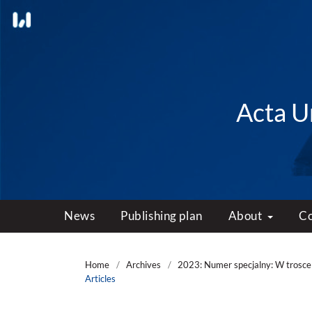
Acta Un
News
Publishing plan
About
C
Home
/
Archives
/
2023: Numer specjalny: W trosce 
Articles