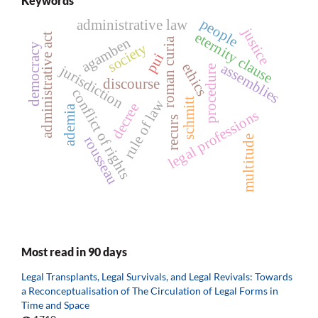
Keywords
people
administrative law
justice
eternity clause
administrative act
agamben
roman curia
society
democracy
pui
assemblies
ethics
jurisdiction
procedure
discourse
conflict of rights
schmitt
rule of law
decree
ademia
legal professions
recurs
rousseau
multitude
Most read in 90 days
Legal Transplants, Legal Survivals, and Legal Revivals: Towards
a Reconceptualisation of The Circulation of Legal Forms in
Time and Space