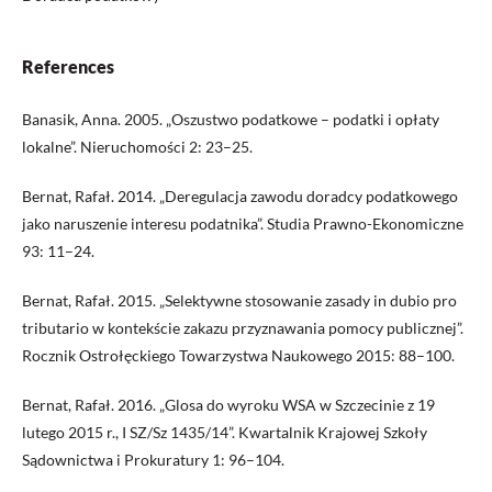
References
Banasik, Anna. 2005. „Oszustwo podatkowe – podatki i opłaty
lokalne”. Nieruchomości 2: 23–25.
Bernat, Rafał. 2014. „Deregulacja zawodu doradcy podatkowego
jako naruszenie interesu podatnika”. Studia Prawno-Ekonomiczne
93: 11–24.
Bernat, Rafał. 2015. „Selektywne stosowanie zasady in dubio pro
tributario w kontekście zakazu przyznawania pomocy publicznej”.
Rocznik Ostrołęckiego Towarzystwa Naukowego 2015: 88–100.
Bernat, Rafał. 2016. „Glosa do wyroku WSA w Szczecinie z 19
lutego 2015 r., I SZ/Sz 1435/14”. Kwartalnik Krajowej Szkoły
Sądownictwa i Prokuratury 1: 96–104.