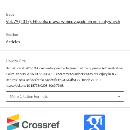
Issue
Vol. 79 (2017): Filozofia prawa wobec zagadnień normatywnych
Section
Articles
How to Cite
Bernat, Rafał. 2017. “A Commentary on the Judgment of the Supreme Administrative
Court 5th May 2016, II FSK 3354 15. A Statement under Penalty of Perjury in Tax
Returns”.
Acta Universitatis Lodziensis. Folia Iuridica
79 (June): 99-110.
https://doi.org/10.18778/0208-6069.79.08
.
More Citation Formats