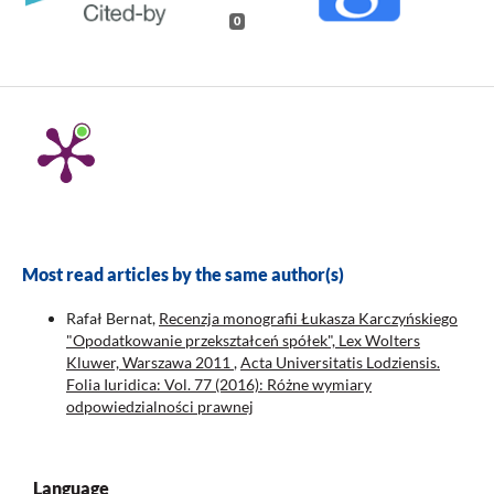
0
Most read articles by the same author(s)
Rafał Bernat,
Recenzja monografii Łukasza Karczyńskiego
"Opodatkowanie przekształceń spółek", Lex Wolters
Kluwer, Warszawa 2011
,
Acta Universitatis Lodziensis.
Folia Iuridica: Vol. 77 (2016): Różne wymiary
odpowiedzialności prawnej
Language