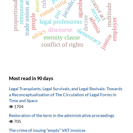
administrative act
trade union activist
jurisdiction
remuneration
proportionality
agamben
roman curia
multitude
recurs
pui
people
decree
ademia
employer
legal professions
discourse
democracy
ethics
justice
eternity clause
conflict of rights
Most read in 90 days
Legal Transplants, Legal Survivals, and Legal Revivals: Towards
a Reconceptualisation of The Circulation of Legal Forms in
Time and Space
1704
Restoration of the term in the administrative proceedings
705
The crime of issuing “empty” VAT invoices