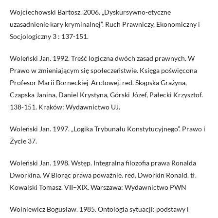
Wojciechowski Bartosz. 2006. „Dyskursywno-etyczne
uzasadnienie kary kryminalnej”. Ruch Prawniczy, Ekonomiczny i
Socjologiczny 3 : 137-151.
Woleński Jan. 1992. Treść logiczna dwóch zasad prawnych. W
Prawo w zmieniającym się społeczeństwie. Księga poświęcona
Profesor Marii Borneckiej-Arctowej. red. Skąpska Grażyna,
Czapska Janina, Daniel Krystyna, Górski Józef, Pałecki Krzysztof.
138-151. Kraków: Wydawnictwo UJ.
Woleński Jan. 1997. „Logika Trybunału Konstytucyjnego”. Prawo i
Życie 37.
Woleński Jan. 1998. Wstęp. Integralna filozofia prawa Ronalda
Dworkina. W Biorąc prawa poważnie. red. Dworkin Ronald. tł.
Kowalski Tomasz. VII−XIX. Warszawa: Wydawnictwo PWN
Wolniewicz Bogusław. 1985. Ontologia sytuacji: podstawy i