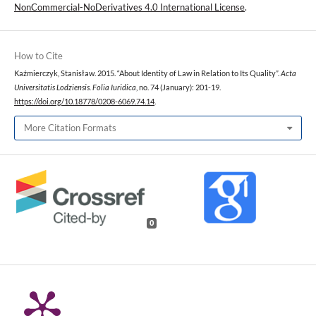
NonCommercial-NoDerivatives 4.0 International License
.
How to Cite
Kaźmierczyk, Stanisław. 2015. “About Identity of Law in Relation to Its Quality”.
Acta
Universitatis Lodziensis. Folia Iuridica
, no. 74 (January): 201-19.
https://doi.org/10.18778/0208-6069.74.14
.
More Citation Formats
0