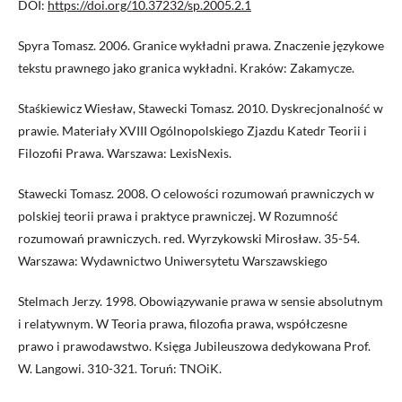
DOI:
https://doi.org/10.37232/sp.2005.2.1
Spyra Tomasz. 2006. Granice wykładni prawa. Znaczenie językowe
tekstu prawnego jako granica wykładni. Kraków: Zakamycze.
Staśkiewicz Wiesław, Stawecki Tomasz. 2010. Dyskrecjonalność w
prawie. Materiały XVIII Ogólnopolskiego Zjazdu Katedr Teorii i
Filozofii Prawa. Warszawa: LexisNexis.
Stawecki Tomasz. 2008. O celowości rozumowań prawniczych w
polskiej teorii prawa i praktyce prawniczej. W Rozumność
rozumowań prawniczych. red. Wyrzykowski Mirosław. 35-54.
Warszawa: Wydawnictwo Uniwersytetu Warszawskiego
Stelmach Jerzy. 1998. Obowiązywanie prawa w sensie absolutnym
i relatywnym. W Teoria prawa, filozofia prawa, współczesne
prawo i prawodawstwo. Księga Jubileuszowa dedykowana Prof.
W. Langowi. 310-321. Toruń: TNOiK.