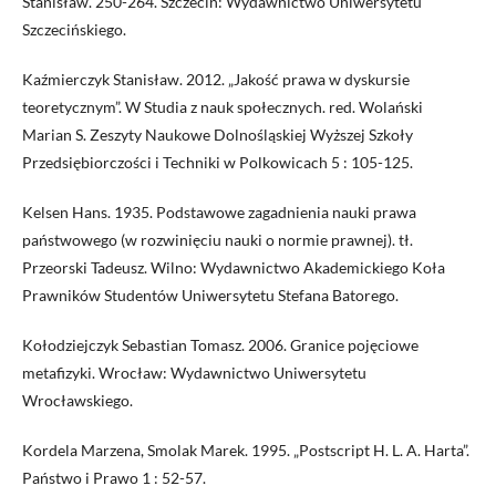
Stanisław. 250-264. Szczecin: Wydawnictwo Uniwersytetu
Szczecińskiego.
Kaźmierczyk Stanisław. 2012. „Jakość prawa w dyskursie
teoretycznym”. W Studia z nauk społecznych. red. Wolański
Marian S. Zeszyty Naukowe Dolnośląskiej Wyższej Szkoły
Przedsiębiorczości i Techniki w Polkowicach 5 : 105-125.
Kelsen Hans. 1935. Podstawowe zagadnienia nauki prawa
państwowego (w rozwinięciu nauki o normie prawnej). tł.
Przeorski Tadeusz. Wilno: Wydawnictwo Akademickiego Koła
Prawników Studentów Uniwersytetu Stefana Batorego.
Kołodziejczyk Sebastian Tomasz. 2006. Granice pojęciowe
metafizyki. Wrocław: Wydawnictwo Uniwersytetu
Wrocławskiego.
Kordela Marzena, Smolak Marek. 1995. „Postscript H. L. A. Harta”.
Państwo i Prawo 1 : 52-57.