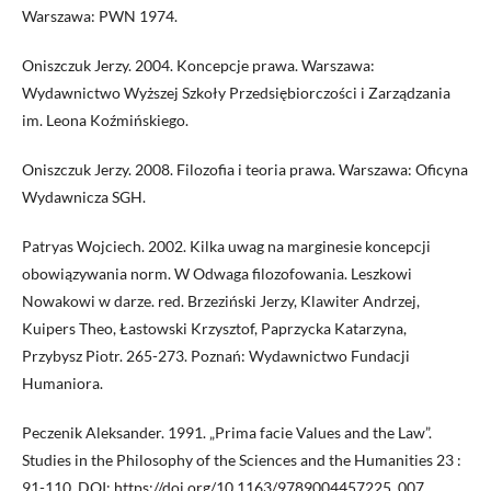
Warszawa: PWN 1974.
Oniszczuk Jerzy. 2004. Koncepcje prawa. Warszawa:
Wydawnictwo Wyższej Szkoły Przedsiębiorczości i Zarządzania
im. Leona Koźmińskiego.
Oniszczuk Jerzy. 2008. Filozofia i teoria prawa. Warszawa: Oficyna
Wydawnicza SGH.
Patryas Wojciech. 2002. Kilka uwag na marginesie koncepcji
obowiązywania norm. W Odwaga filozofowania. Leszkowi
Nowakowi w darze. red. Brzeziński Jerzy, Klawiter Andrzej,
Kuipers Theo, Łastowski Krzysztof, Paprzycka Katarzyna,
Przybysz Piotr. 265-273. Poznań: Wydawnictwo Fundacji
Humaniora.
Peczenik Aleksander. 1991. „Prima facie Values and the Law”.
Studies in the Philosophy of the Sciences and the Humanities 23 :
91-110. DOI:
https://doi.org/10.1163/9789004457225_007