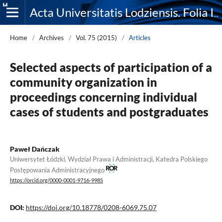
Acta Universitatis Lodziensis. Folia Iuridica
Home
/
Archives
/
Vol. 75 (2015)
/
Articles
Selected aspects of participation of a
community organization in
proceedings concerning individual
cases of students and postgraduates
Paweł Dańczak
Uniwersytet Łódzki, Wydział Prawa i Administracji, Katedra Polskiego
Postępowania Administracyjnego
https://orcid.org/0000-0001-9716-9985
DOI:
https://doi.org/10.18778/0208-6069.75.07