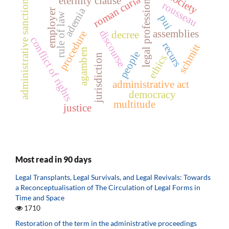
society
roman curia
legal professions
administrative sanctions
eternity clause
rousseau
ademia
employer
rule of law
pui
assemblies
discourse
procedure
decree
conflict of rights
recurs
schmitt
agamben
people
jurisdiction
ethics
administrative act
democracy
multitude
justice
Most read in 90 days
Legal Transplants, Legal Survivals, and Legal Revivals: Towards
a Reconceptualisation of The Circulation of Legal Forms in
Time and Space
1710
Restoration of the term in the administrative proceedings