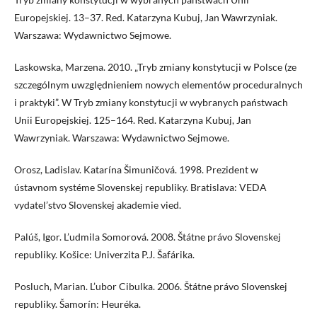
Europejskiej. 13–37. Red. Katarzyna Kubuj, Jan Wawrzyniak.
Warszawa: Wydawnictwo Sejmowe.
Laskowska, Marzena. 2010. „Tryb zmiany konstytucji w Polsce (ze
szczególnym uwzględnieniem nowych elementów proceduralnych
i praktyki”. W Tryb zmiany konstytucji w wybranych państwach
Unii Europejskiej. 125–164. Red. Katarzyna Kubuj, Jan
Wawrzyniak. Warszawa: Wydawnictwo Sejmowe.
Orosz, Ladislav. Katarína Šimuničová. 1998. Prezident w
ústavnom systéme Slovenskej republiky. Bratislava: VEDA
vydatel’stvo Slovenskej akademie vied.
Palúš, Igor. L’udmila Somorová. 2008. Štátne právo Slovenskej
republiky. Košice: Univerzita P.J. Šafárika.
Posluch, Marian. L’ubor Cibulka. 2006. Štátne právo Slovenskej
republiky. Šamorín: Heuréka.