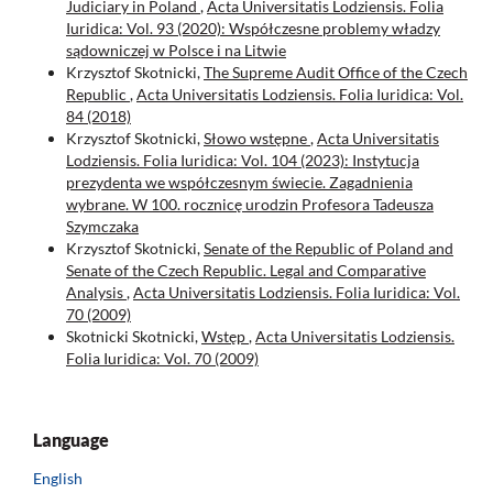
Judiciary in Poland
,
Acta Universitatis Lodziensis. Folia
Iuridica: Vol. 93 (2020): Współczesne problemy władzy
sądowniczej w Polsce i na Litwie
Krzysztof Skotnicki,
The Supreme Audit Office of the Czech
Republic
,
Acta Universitatis Lodziensis. Folia Iuridica: Vol.
84 (2018)
Krzysztof Skotnicki,
Słowo wstępne
,
Acta Universitatis
Lodziensis. Folia Iuridica: Vol. 104 (2023): Instytucja
prezydenta we współczesnym świecie. Zagadnienia
wybrane. W 100. rocznicę urodzin Profesora Tadeusza
Szymczaka
Krzysztof Skotnicki,
Senate of the Republic of Poland and
Senate of the Czech Republic. Legal and Comparative
Analysis
,
Acta Universitatis Lodziensis. Folia Iuridica: Vol.
70 (2009)
Skotnicki Skotnicki,
Wstęp
,
Acta Universitatis Lodziensis.
Folia Iuridica: Vol. 70 (2009)
Language
English