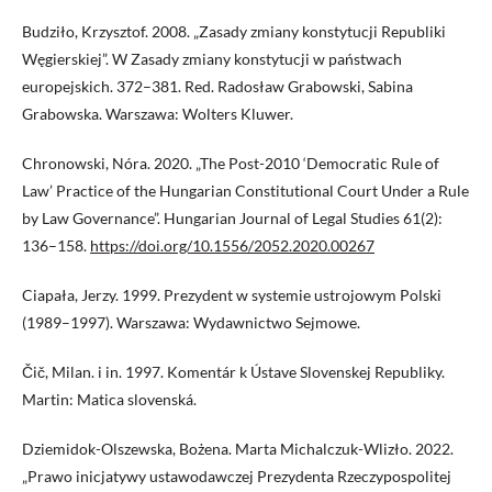
Budziło, Krzysztof. 2008. „Zasady zmiany konstytucji Republiki
Węgierskiej”. W Zasady zmiany konstytucji w państwach
europejskich. 372–381. Red. Radosław Grabowski, Sabina
Grabowska. Warszawa: Wolters Kluwer.
Chronowski, Nóra. 2020. „The Post-2010 ‘Democratic Rule of
Law’ Practice of the Hungarian Constitutional Court Under a Rule
by Law Governance”. Hungarian Journal of Legal Studies 61(2):
136–158.
https://doi.org/10.1556/2052.2020.00267
Ciapała, Jerzy. 1999. Prezydent w systemie ustrojowym Polski
(1989–1997). Warszawa: Wydawnictwo Sejmowe.
Čič, Milan. i in. 1997. Komentár k Ústave Slovenskej Republiky.
Martin: Matica slovenská.
Dziemidok-Olszewska, Bożena. Marta Michalczuk-Wlizło. 2022.
„Prawo inicjatywy ustawodawczej Prezydenta Rzeczypospolitej