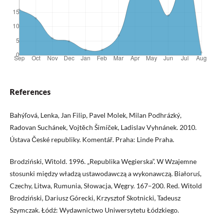
References
Bahýľová, Lenka, Jan Filip, Pavel Molek, Milan Podhrázký,
Radovan Suchánek, Vojtěch Šimíček, Ladislav Vyhnánek. 2010.
Ústava České republiky. Komentář. Praha: Linde Praha.
Brodziński, Witold. 1996. „Republika Węgierska”. W Wzajemne
stosunki między władzą ustawodawczą a wykonawczą. Białoruś,
Czechy, Litwa, Rumunia, Słowacja, Węgry. 167–200. Red. Witold
Brodziński, Dariusz Górecki, Krzysztof Skotnicki, Tadeusz
Szymczak. Łódź: Wydawnictwo Uniwersytetu Łódzkiego.