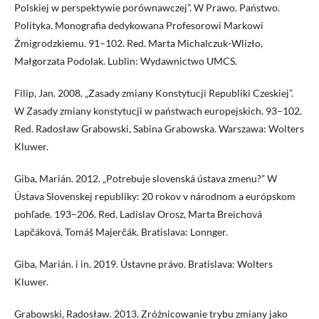
Polskiej w perspektywie porównawczej”. W Prawo. Państwo.
Polityka. Monografia dedykowana Profesorowi Markowi
Żmigrodzkiemu. 91–102. Red. Marta Michalczuk-Wlizło,
Małgorzata Podolak. Lublin: Wydawnictwo UMCS.
Filip, Jan. 2008. „Zasady zmiany Konstytucji Republiki Czeskiej”.
W Zasady zmiany konstytucji w państwach europejskich. 93–102.
Red. Radosław Grabowski, Sabina Grabowska. Warszawa: Wolters
Kluwer.
Giba, Marián. 2012. „Potrebuje slovenská ústava zmenu?” W
Ústava Slovenskej republiky: 20 rokov v národnom a európskom
pohľade. 193–206. Red. Ladislav Orosz, Marta Breichová
Lapčáková, Tomáš Majerčák. Bratislava: Lonnger.
Giba, Marián. i in. 2019. Ústavne právo. Bratislava: Wolters
Kluwer.
Grabowski, Radosław. 2013. Zróżnicowanie trybu zmiany jako