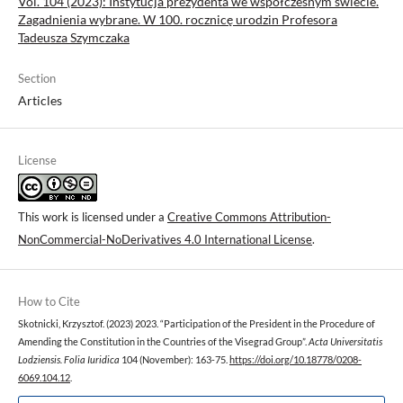
Vol. 104 (2023): Instytucja prezydenta we współczesnym świecie.
Zagadnienia wybrane. W 100. rocznicę urodzin Profesora
Tadeusza Szymczaka
Section
Articles
License
This work is licensed under a
Creative Commons Attribution-
NonCommercial-NoDerivatives 4.0 International License
.
How to Cite
Skotnicki, Krzysztof. (2023) 2023. “Participation of the President in the Procedure of
Amending the Constitution in the Countries of the Visegrad Group”.
Acta Universitatis
Lodziensis. Folia Iuridica
104 (November): 163-75.
https://doi.org/10.18778/0208-
6069.104.12
.