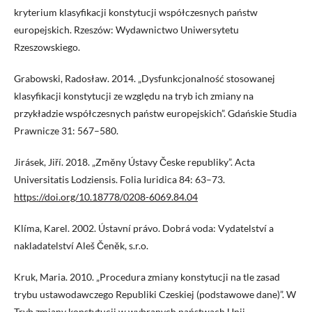
kryterium klasyfikacji konstytucji współczesnych państw
europejskich. Rzeszów: Wydawnictwo Uniwersytetu
Rzeszowskiego.
Grabowski, Radosław. 2014. „Dysfunkcjonalność stosowanej
klasyfikacji konstytucji ze względu na tryb ich zmiany na
przykładzie współczesnych państw europejskich”. Gdańskie Studia
Prawnicze 31: 567–580.
Jirásek, Jiří. 2018. „Změny Ústavy Česke republiky”. Acta
Universitatis Lodziensis. Folia Iuridica 84: 63–73.
https://doi.org/10.18778/0208-6069.84.04
Klíma, Karel. 2002. Ústavní právo. Dobrá voda: Vydatelství a
nakladatelství Aleš Čeněk, s.r.o.
Kruk, Maria. 2010. „Procedura zmiany konstytucji na tle zasad
trybu ustawodawczego Republiki Czeskiej (podstawowe dane)”. W
Tryb zmiany konstytucji w wybranych państwach Unii