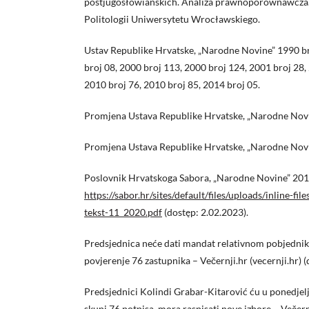
postjugosłowiańskich. Analiza prawnoporównawcza.
Politologii Uniwersytetu Wrocławskiego.
Ustav Republike Hrvatske, „Narodne Novine” 1990 br
broj 08, 2000 broj 113, 2000 broj 124, 2001 broj 28,
2010 broj 76, 2010 broj 85, 2014 broj 05.
Promjena Ustava Republike Hrvatske, „Narodne Novi
Promjena Ustava Republike Hrvatske, „Narodne Novi
Poslovnik Hrvatskoga Sabora, „Narodne Novine” 2013
https://sabor.hr/sites/default/files/uploads/inline-fi
tekst-11_2020.pdf
(dostęp: 2.02.2023).
Predsjednica neće dati mandat relativnom pobjednik
povjerenje 76 zastupnika – Večernji.hr (vecernji.hr) (
Predsjednici Kolindi Grabar-Kitarović ću u ponedjelj
skupi 76 potpisa, mora raspisati nove izbore – Večernj