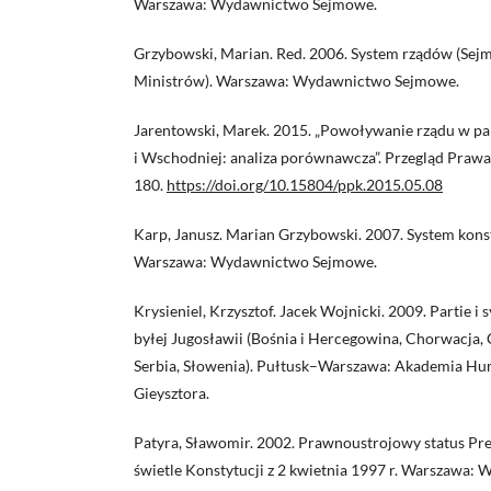
Warszawa: Wydawnictwo Sejmowe.
Grzybowski, Marian. Red. 2006. System rządów (Sej
Ministrów). Warszawa: Wydawnictwo Sejmowe.
Jarentowski, Marek. 2015. „Powoływanie rządu w p
i Wschodniej: analiza porównawcza”. Przegląd Praw
180.
https://doi.org/10.15804/ppk.2015.05.08
Karp, Janusz. Marian Grzybowski. 2007. System kons
Warszawa: Wydawnictwo Sejmowe.
Krysieniel, Krzysztof. Jacek Wojnicki. 2009. Partie i
byłej Jugosławii (Bośnia i Hercegowina, Chorwacja,
Serbia, Słowenia). Pułtusk–Warszawa: Akademia Hum
Gieysztora.
Patyra, Sławomir. 2002. Prawnoustrojowy status Pr
świetle Konstytucji z 2 kwietnia 1997 r. Warszawa