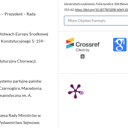
Universitatis Lodziensis. Folia Iuridica
104 (Nove
153-62.
https://doi.org/10.18778/0208-6069.10
m – Prezydent – Rada
More Citation Formats
aństwach Europy Środkowej
a Konstytucyjnego 5: 159–
0
tytucyjny Chorwacji.
 systemy partyjne państw
 Czarnogóra, Macedonia,
anistyczna im. A.
ezesa Rady Ministrów w
: Wydawnictwo Sejmowe.