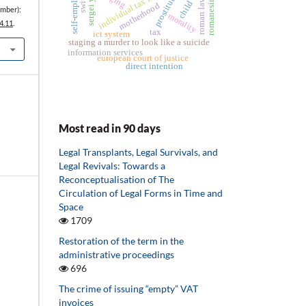
individual tax interpretation
self-employment
prostitution
romanesimo
roman law
child
motherhood
mber):
morality
4.11
.
tax
ict system
staging a murder to look like a suicide
information services
european court of justice
direct intention
Most read in 90 days
Legal Transplants, Legal Survivals, and
Legal Revivals: Towards a
Reconceptualisation of The
Circulation of Legal Forms in Time and
Space
1709
Restoration of the term in the
administrative proceedings
696
The crime of issuing “empty” VAT
invoices