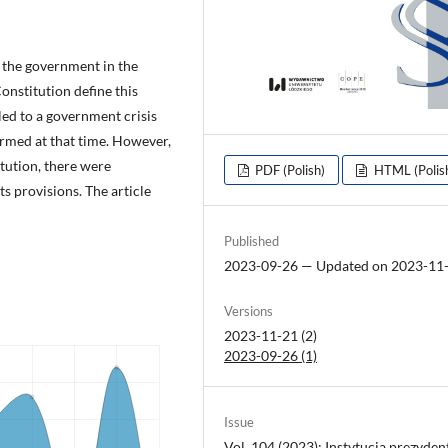
g the government in the
onstitution define this
 led to a government crisis
ormed at that time. However,
itution, there were
PDF (Polish)
HTML (Polis
ts provisions. The article
Published
2023-09-26 — Updated on 2023-11
Versions
2023-11-21 (2)
2023-09-26 (1)
Issue
Vol. 104 (2023): Instytucja prezyden