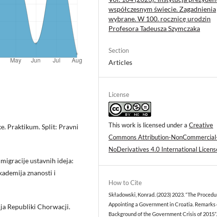
współczesnym świecie. Zagadnienia
wybrane. W 100. rocznicę urodzin
Profesora Tadeusza Szymczaka
Section
Articles
License
This work is licensed under a
Creative
. Praktikum. Split: Pravni
Commons Attribution-NonCommercial
NoDerivatives 4.0 International Licens
migracije ustavnih ideja:
kademija znanosti i
How to Cite
Składowski, Konrad. (2023) 2023. “The Procedu
Appointing a Government in Croatia. Remarks 
cja Republiki Chorwacji.
Background of the Government Crisis of 2015”