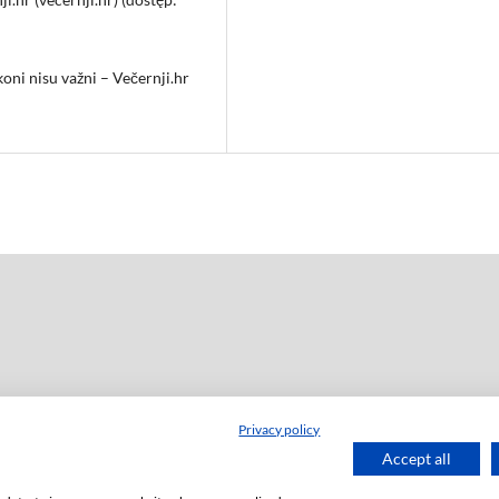
oni nisu važni – Večernji.hr
Privacy policy
ź
Accept all