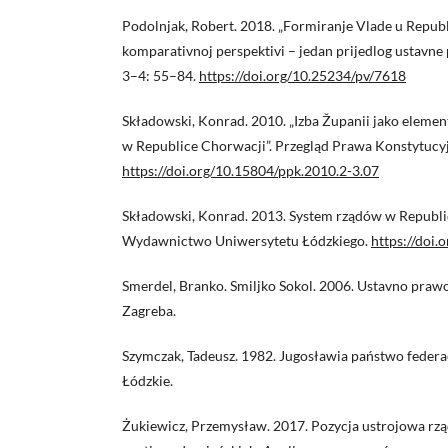
Podolnjak, Robert. 2018. „Formiranje Vlade u Republ
komparativnoj perspektivi – jedan prijedlog ustavne 
3–4: 55–84.
https://doi.org/10.25234/pv/7618
Składowski, Konrad. 2010. „Izba Županii jako eleme
w Republice Chorwacji”. Przegląd Prawa Konstytucy
https://doi.org/10.15804/ppk.2010.2-3.07
Składowski, Konrad. 2013. System rządów w Republi
Wydawnictwo Uniwersytetu Łódzkiego.
https://doi
Smerdel, Branko. Smiljko Sokol. 2006. Ustavno prawo.
Zagreba.
Szymczak, Tadeusz. 1982. Jugosławia państwo feder
Łódzkie.
Żukiewicz, Przemysław. 2017. Pozycja ustrojowa rz