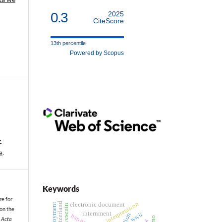
0.3
2025
CiteScore
13th percentile
Powered by Scopus
-
e
.
Keywords
re for
switzerland
electronic document
sergei yesenin
on the
internment
wwii
hanging
.
Acta