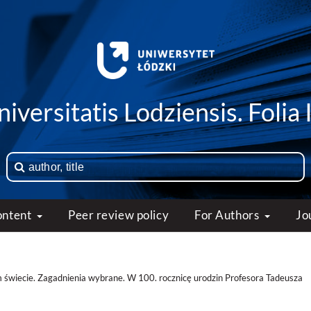
iversitatis Lodziensis. Folia 
ontent
Peer review policy
For Authors
Jo
 świecie. Zagadnienia wybrane. W 100. rocznicę urodzin Profesora Tadeusza