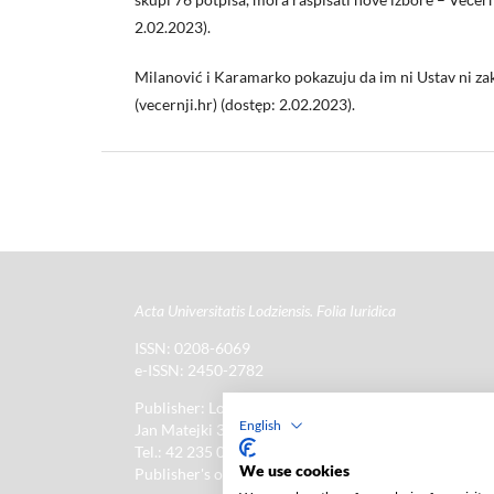
2.02.2023).
Milanović i Karamarko pokazuju da im ni Ustav ni zak
(vecernji.hr) (dostęp: 2.02.2023).
Acta Universitatis Lodziensis. Folia Iuridica
ISSN: 0208-6069
e-ISSN: 2450-2782
Publisher: Lodz University Press (
website
)
English
Jan Matejki 34A Str., postal code: 90-237, town: Łód
Tel.: 42 235 01 65, fax: 42 66 55 86
We use cookies
Publisher's office:
journals@uni.lodz.pl