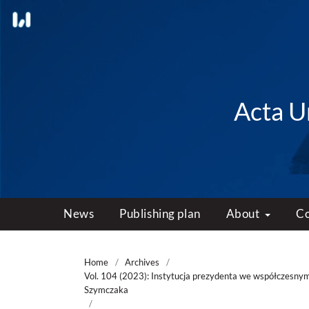
Acta Un
News
Publishing plan
About
C
Home
/
Archives
/
Vol. 104 (2023): Instytucja prezydenta we współczesnym
Szymczaka
/