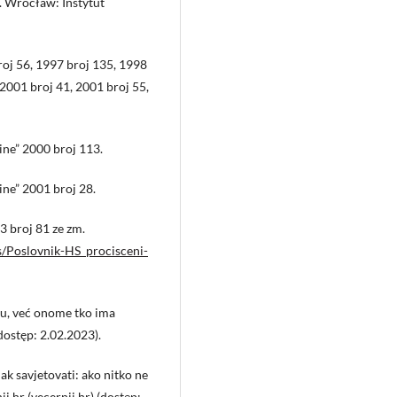
 Wrocław: Instytut
oj 56, 1997 broj 135, 1998
 2001 broj 41, 2001 broj 55,
ne” 2000 broj 113.
ne” 2001 broj 28.
 broj 81 ze zm.
les/Poslovnik-HS_procisceni-
u, već onome tko ima
dostęp: 2.02.2023).
ak savjetovati: ako nitko ne
i.hr (vecernji.hr) (dostęp: