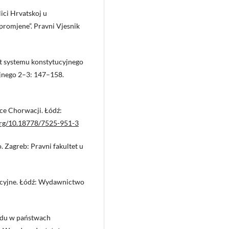
ici Hrvatskoj u
promjene”. Pravni Vjesnik
nt systemu konstytucyjnego
jnego 2–3: 147–158.
ce Chorwacji. Łódź:
.org/10.18778/7525-951-3
 Zagreb: Pravni fakultet u
acyjne. Łódź: Wydawnictwo
ądu w państwach