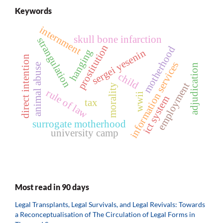
Keywords
internment
skull bone infarction
strangulation
prostitution
motherhood
hanging
sergei yesenin
direct intention
information services
animal abuse
adjudication
child
employment
morality
rule of law
wwii
ict system
tax
surrogate motherhood
university camp
Most read in 90 days
Legal Transplants, Legal Survivals, and Legal Revivals: Towards
a Reconceptualisation of The Circulation of Legal Forms in