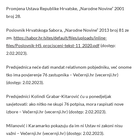
Promjena Ustava Republike Hrvatske, „Narodne Novine” 2001
broj 28.
Poslovnik Hrvatskoga Sabora, „Narodne Novine” 2013 broj 81 ze
zm.
https://sabor.hr/sites/default/files/uploads/inline-
files/Poslovnik-HS_procisceni-tekst-11_2020.pdf
(dostęp:
2.02.2023).
Predsjednica neće dati mandat relativnom pobjedniku, već onome
tko ima povjerenje 76 zastupnika – Večernji.hr (vecernji.hr)
(dostęp: 2.02.2023).
Predsjednici Kolindi Grabar-Kitarović ću u ponedjeljak
savjetovati: ako nitko ne skupi 76 potpisa, mora raspisati nove
izbore – Večernji.hr (vecernji.hr) (dostęp: 2.02.2023).
Milanović i Karamarko pokazuju da im ni Ustav ni zakoni nisu
važni – Večernji.hr (vecernji.hr) (dostęp: 2.02.2023).