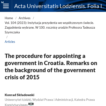
Acta Universitatis Lodziensis. Folia Iuridica
Home
/
Archives
/
Vol. 104 (2023): Instytucja prezydenta we współczesnym świecie.
Zagadnienia wybrane. W 100. rocznicę urodzin Profesora Tadeusza
Szymczaka
/
Articles
The procedure for appointing a
government in Croatia. Remarks on
the background of the government
crisis of 2015
Konrad Składowski
Uniwersytet Łódzki, Wydział Prawa i Administracji, Katedra Prawa
Konstytucyjnego