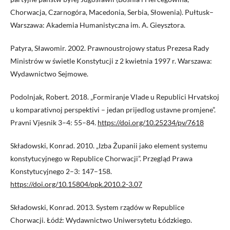
Chorwacja, Czarnogóra, Macedonia, Serbia, Słowenia). Pułtusk–
Warszawa: Akademia Humanistyczna im. A. Gieysztora.
Patyra, Sławomir. 2002. Prawnoustrojowy status Prezesa Rady
Ministrów w świetle Konstytucji z 2 kwietnia 1997 r. Warszawa:
Wydawnictwo Sejmowe.
Podolnjak, Robert. 2018. „Formiranje Vlade u Republici Hrvatskoj
u komparativnoj perspektivi – jedan prijedlog ustavne promjene”.
Pravni Vjesnik 3–4: 55–84.
https://doi.org/10.25234/pv/7618
Składowski, Konrad. 2010. „Izba Županii jako element systemu
konstytucyjnego w Republice Chorwacji”. Przegląd Prawa
Konstytucyjnego 2–3: 147–158.
https://doi.org/10.15804/ppk.2010.2-3.07
Składowski, Konrad. 2013. System rządów w Republice
Chorwacji. Łódź: Wydawnictwo Uniwersytetu Łódzkiego.