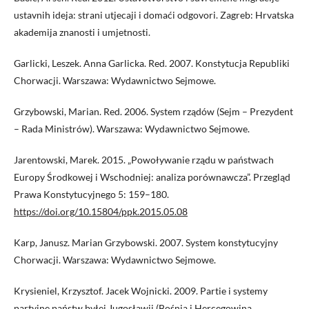
ustavnih ideja: strani utjecaji i domaći odgovori. Zagreb: Hrvatska
akademija znanosti i umjetnosti.
Garlicki, Leszek. Anna Garlicka. Red. 2007. Konstytucja Republiki
Chorwacji. Warszawa: Wydawnictwo Sejmowe.
Grzybowski, Marian. Red. 2006. System rządów (Sejm – Prezydent
– Rada Ministrów). Warszawa: Wydawnictwo Sejmowe.
Jarentowski, Marek. 2015. „Powoływanie rządu w państwach
Europy Środkowej i Wschodniej: analiza porównawcza”. Przegląd
Prawa Konstytucyjnego 5: 159–180.
https://doi.org/10.15804/ppk.2015.05.08
Karp, Janusz. Marian Grzybowski. 2007. System konstytucyjny
Chorwacji. Warszawa: Wydawnictwo Sejmowe.
Krysieniel, Krzysztof. Jacek Wojnicki. 2009. Partie i systemy
partyjne państw byłej Jugosławii (Bośnia i Hercegowina,