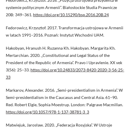
Fedorowicz, Krzysztof. 2016. „Pozycja ustrojowa prezydenta w
systemie politycznym Armenii”. Białostockie Studia Prawnicze
20B: 349–361.
https://doi.org/10.15290/bsp.2016.20B.24
Fedorowicz, Krzysztof. 2017. Transformacja ustrojowa w Armenii
w latach 1991–2016. Poznań: Instytut Wschodni UAM.
Hakobyan, Hranush H. Ruzanna Kh. Hakobyan. Margarita Kh.
Mertarchian. 2020. „Constitutional and Legal Status of the
President of the Republic of Armenia”. Pravo i Upravlenie. XX vek
3(56): 25–33.
https://doi.org/10.24833/2073-8420-2020-3-56-25-
33
Markarov, Alexander. 2016. „Semi-presidentialism in Armenia”. W
Semi-presidentialism in the Caucasus and Central Asia. 61–90.
Red. Robert Elgie, Sophia Moestrup. London: Palgrave Macmillan.
https://doi.org/10.1057/978-1-137-38781-3_3
Matwiejuk, Jarosław. 2020. „Federacja Rosyjska”. W Ustroje