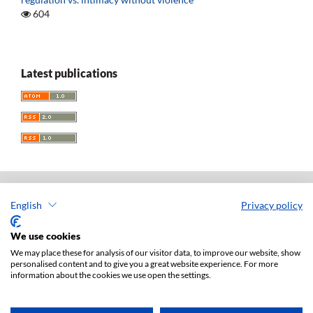
604
Latest publications
English
Privacy policy
Acta Universitatis Lodziensis. Folia Iuridica
ISSN: 0208-6069
We use cookies
e-ISSN: 2450-2782
We may place these for analysis of our visitor data, to improve our website, show
personalised content and to give you a great website experience. For more
Publisher: Lodz University Press (
website
)
information about the cookies we use open the settings.
Jan Matejki 34A Str., postal code: 90-237, town: Łódź
Tel.: 42 235 01 65, fax: 42 66 55 86
Publisher's office:
journals@uni.lodz.pl