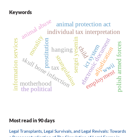
Keywords
animal abuse
animal protection act
individual tax interpretation
morality
sergei yesenin
electronic document
prostitution
information services
polish armed forces
ict system
child
adjudication
hanging
strangulation
skull bone infarction
wwii
tax
employment
motherhood
the political
Most read in 90 days
Legal Transplants, Legal Survivals, and Legal Revivals: Towards