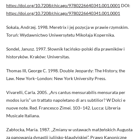
https://doi.org/10.7208/chicago/9780226640341.001.0001
DOI:
https://doi.org/10.7208/chicago/9780226640341.001.0001
Sokala, Andrzej. 1998. Meretrix i jej pozycja w prawie rzymskim.
Toruń: Wydawnictwo Uniwersytetu Mikołaja Kopernika.
Sondel, Janusz. 1997. Słownik łacińsko-polski dla prawników i
historyków. Kraków: Universitas.
Thomas III, George C. 1998. Double Jeopardy: The History, the
Law. New York–London: New York University Press.
Vivarelli, Carla. 2005. „Ars cantus mensurabilis mensurata per
modos iuris” un trattato napoletano di ars subtilior? W Dolci e
nuove note. Red. Francesco Zimei. 103–142. Lucca: Libreria
Musicale Italiana.
Zabłocka, Maria. 1987. „Zmiany w ustawach małżeńskich Augusta
za panowania dynastii julijsko-klaudyjskiej”. Prawo Kanoniczne