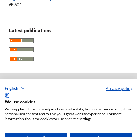
604
Latest publications
English
Privacy policy
Acta Universitatis Lodziensis. Folia Iuridica
ISSN: 0208-6069
We use cookies
e-ISSN: 2450-2782
We may place these for analysis of our visitor data, to improve our website, show
personalised content and to give you a great website experience. For more
Publisher: Lodz University Press (
website
)
information about the cookies we use open the settings.
Jan Matejki 34A Str., postal code: 90-237, town: Łódź
Tel.: 42 235 01 65, fax: 42 66 55 86
Publisher's office:
journals@uni.lodz.pl