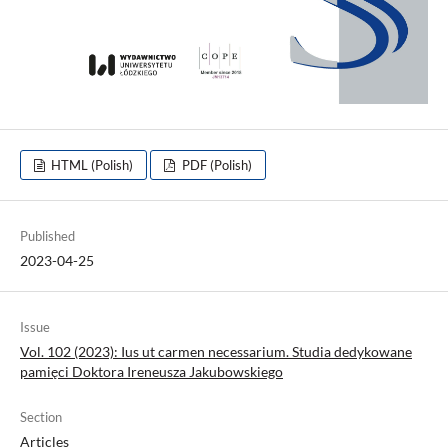
HTML (Polish)
PDF (Polish)
Published
2023-04-25
Issue
Vol. 102 (2023): Ius ut carmen necessarium. Studia dedykowane
pamięci Doktora Ireneusza Jakubowskiego
Section
Articles