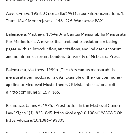
Augustyn św. 1953. „O porządku”. W Dialogi Filozoficzne. Tom. 1.
Tłum. Józef Modrzejewski. 146–226. Warszawa: PAX.
Balensuela, Matthew. 1994a. Ars Cantus Mensurabilis Mensurata
Per Modos Iuris. A new critical text and translation on facing
pages, with an introduction, annotations, and indices verborum
and nominum et rerum. London: University of Nebraska Press.
Balensuela, Matthew. 1994b. „The «Ars cantus mensurabilis
mensurata per modos iuris»: An Example of the «ius commune»
applied to Medieval Music Theory”. Rivista internazionale di
diritto commune 5: 169–185.
Brundage, James A. 1976. „Prostitution in the Medieval Canon
Law”. Signs 1(4): 825–845.
https://doi.org/10.1086/493303
DOI:
https://doi.org/10.1086/493303