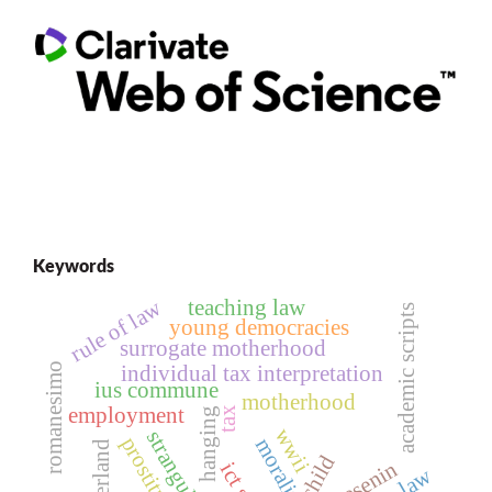
Keywords
rule of law
teaching law
academic scripts
young democracies
surrogate motherhood
romanesimo
individual tax interpretation
ius commune
motherhood
employment
tax
hanging
wwii
strangulation
prostitution
morality
switzerland
child