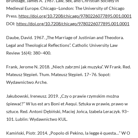
Brundage, James A. 1987. Law, Sex, and Christian Society in
Medieval Europe. Chicago–London: The University of Chicago
Press.
https://doi.org/10.7208/chicago/9780226077895.001.0001
DOI:
https://doi.org/10.7208/chicago/9780226077895.001.0001
Daube, David. 1967. „The Marriage of Justinian and Theodora.
Legal and Theological Reflections”. Catholic University Law
Review 16(4): 380–400.
Frank, Jerome N. 2018. „Niech zabrzmi jak muzyka”. W Frank. Red.
Mateusz Stępień. Tłum. Mateusz Stępień. 17–76. Sopot:
Wydawnictwo Arche.
Jakubowski, Ireneusz. 2019. „Czy o prawie rzymskim można
śpiewać?” W Ius est ars Boni et Aequi. Sztuka w prawie, prawo w
sztuce. Red. Antoni Dębiński, Maciej Jońca, Izabela Leraczyk. 93–
101. Lublin: Wydawnictwo KUL.
Kamiński, Piotr. 2014. „Popolo di Pekino, la legge è questa…” W O