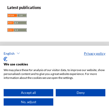
Latest publications
English
Privacy policy
Acta Universitatis Lodziensis. Folia Iuridica
ISSN: 0208-6069
We use cookies
e-ISSN: 2450-2782
We may place these for analysis of our visitor data, to improve our website, show
personalised content and to give you a great website experience. For more
Publisher: Lodz University Press (
website
)
information about the cookies we use open the settings.
Jan Matejki 34A Str., postal code: 90-237, town: Łódź
Tel.: 42 235 01 65, fax: 42 66 55 86
Publisher's office:
journals@uni.lodz.pl
Accept all
Deny
Accesibility declaration
No, adjust