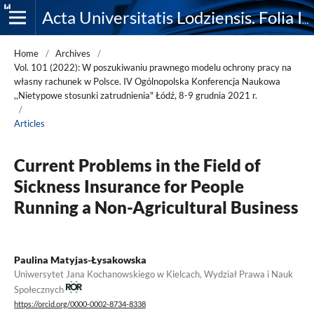
Acta Universitatis Lodziensis. Folia Iuridica
Home
/
Archives
/
Vol. 101 (2022): W poszukiwaniu prawnego modelu ochrony pracy na
własny rachunek w Polsce. IV Ogólnopolska Konferencja Naukowa
,,Nietypowe stosunki zatrudnienia" Łódź, 8-9 grudnia 2021 r.
/
Articles
Current Problems in the Field of
Sickness Insurance for People
Running a Non-Agricultural Business
Paulina Matyjas-Łysakowska
Uniwersytet Jana Kochanowskiego w Kielcach, Wydział Prawa i Nauk
Społecznych
https://orcid.org/0000-0002-8734-8338