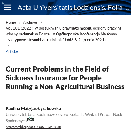
Acta Universitatis Lodziensis. Folia Iuridica
Home
/
Archives
/
Vol. 101 (2022): W poszukiwaniu prawnego modelu ochrony pracy na
własny rachunek w Polsce. IV Ogólnopolska Konferencja Naukowa
,,Nietypowe stosunki zatrudnienia" Łódź, 8-9 grudnia 2021 r.
/
Articles
Current Problems in the Field of
Sickness Insurance for People
Running a Non-Agricultural Business
Paulina Matyjas-Łysakowska
Uniwersytet Jana Kochanowskiego w Kielcach, Wydział Prawa i Nauk
Społecznych
https://orcid.org/0000-0002-8734-8338