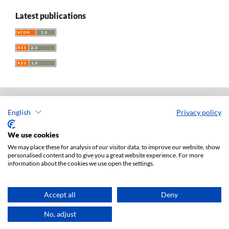
Latest publications
English
Privacy policy
Acta Universitatis Lodziensis. Folia Iuridica
ISSN: 0208-6069
We use cookies
e-ISSN: 2450-2782
We may place these for analysis of our visitor data, to improve our website, show
personalised content and to give you a great website experience. For more
Publisher: Lodz University Press (
website
)
information about the cookies we use open the settings.
Jan Matejki 34A Str., postal code: 90-237, town: Łódź
Tel.: 42 235 01 65, fax: 42 66 55 86
Publisher's office:
journals@uni.lodz.pl
Accept all
Deny
Accesibility declaration
No, adjust