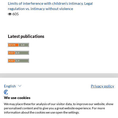
Limits of interference with children’s intimacy. Legal
regulation vs. intimacy without violence
605
Latest publications
English
Privacy policy
Acta Universitatis Lodziensis. Folia Iuridica
ISSN: 0208-6069
We use cookies
e-ISSN: 2450-2782
We may place these for analysis of our visitor data, to improve our website, show
personalised content and to give you a great website experience. For more
Publisher: Lodz University Press (
website
)
information about the cookies we use open the settings.
Jan Matejki 34A Str., postal code: 90-237, town: Łódź