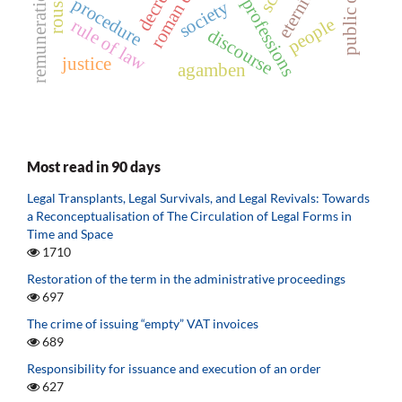
legal professions
roman curia
rousseau
remuneration
decree
procedure
society
people
rule of law
discourse
justice
agamben
Most read in 90 days
Legal Transplants, Legal Survivals, and Legal Revivals: Towards
a Reconceptualisation of The Circulation of Legal Forms in
Time and Space
1710
Restoration of the term in the administrative proceedings
697
The crime of issuing “empty” VAT invoices
689
Responsibility for issuance and execution of an order
627