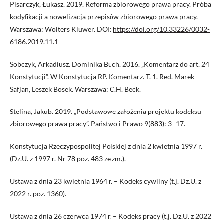
Pisarczyk, Łukasz. 2019. Reforma zbiorowego prawa pracy. Próba
kodyﬁkacji a nowelizacja przepisów zbiorowego prawa pracy.
Warszawa: Wolters Kluwer. DOI:
https://doi.org/10.33226/0032-
6186.2019.11.1
Sobczyk, Arkadiusz. Dominika Buch. 2016. „Komentarz do art. 24
Konstytucji”. W Konstytucja RP. Komentarz. T. 1. Red. Marek
Safjan, Leszek Bosek. Warszawa: C.H. Beck.
Stelina, Jakub. 2019. „Podstawowe założenia projektu kodeksu
zbiorowego prawa pracy”. Państwo i Prawo 9(883): 3–17.
Konstytucja Rzeczypospolitej Polskiej z dnia 2 kwietnia 1997 r.
(Dz.U. z 1997 r. Nr 78 poz. 483 ze zm.).
Ustawa z dnia 23 kwietnia 1964 r. – Kodeks cywilny (t.j. Dz.U. z
2022 r. poz. 1360).
Ustawa z dnia 26 czerwca 1974 r. – Kodeks pracy (t.j. Dz.U. z 2022