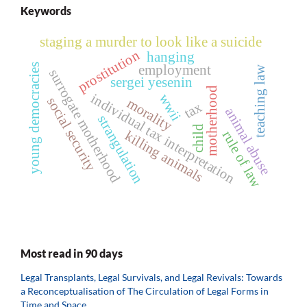
Keywords
staging a murder to look like a suicide
prostitution
hanging
young democracies
employment
teaching law
surrogate motherhood
sergei yesenin
motherhood
individual tax interpretation
wwii
social security
morality
tax
animal abuse
strangulation
child
killing animals
rule of law
Most read in 90 days
Legal Transplants, Legal Survivals, and Legal Revivals: Towards
a Reconceptualisation of The Circulation of Legal Forms in
Time and Space