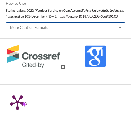
How to Cite
Stelina, Jakub. 2022. “Work or Service on Own Account?”.
Acta Universitatis Lodziensis.
Folia Iuridica
101 (December): 35-46.
https://doi.org/10.18778/0208-6069.101.03
.
More Citation Formats
0