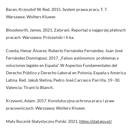
Baran, Krzysztof W. Red. 2015. System prawa pracy. T. 7.
Warszawa: Wolters Kluwer.
Bloodworth, James. 2021. Zatyrani. Reportaż o najgorzej płatnych
pracach. Warszawa: Prószyński i S-ka.
Cuesta, Henar Álvarez. Roberto Fernández Fernández. Juan José
Fernández Domínguez. 2017. „Falsos autónomos: problemas y
soluciones legales en Espańa”. W Aspectos Fundamentales del
Derecho Público y Derecho Laboral en Polonia, Espańa y America
Latina. Red. Jakub Stelina, Pedro José Carrasco Parrilla. 19–30.
Valencia: Tirant lo Blanch.
Krzywoń, Adam. 2017. Konstytucyjna ochrona pracy i praw
pracowniczych. Warszawa: Wolters Kluwer.
Mały Rocznik Statystyczny Polski. 2021.
https://stat.gov.pl/