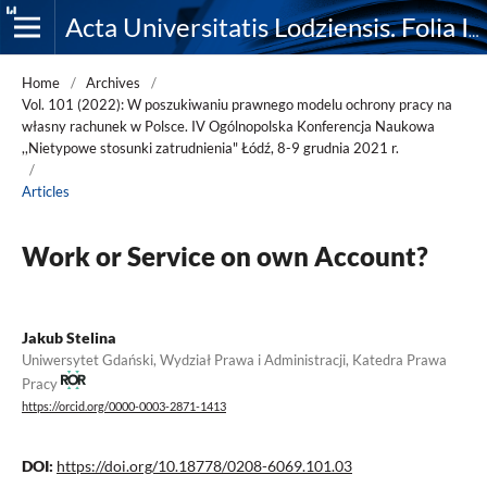
Acta Universitatis Lodziensis. Folia Iuridica
Home
/
Archives
/
Vol. 101 (2022): W poszukiwaniu prawnego modelu ochrony pracy na
własny rachunek w Polsce. IV Ogólnopolska Konferencja Naukowa
,,Nietypowe stosunki zatrudnienia" Łódź, 8-9 grudnia 2021 r.
/
Articles
Work or Service on own Account?
Jakub Stelina
Uniwersytet Gdański, Wydział Prawa i Administracji, Katedra Prawa
Pracy
https://orcid.org/0000-0003-2871-1413
DOI:
https://doi.org/10.18778/0208-6069.101.03