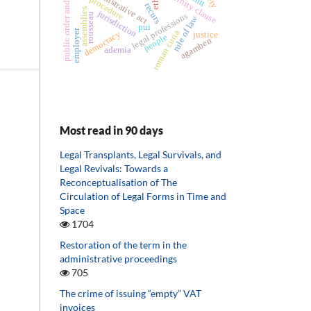
public order and safety
administrative act
eternity clause
procedure
recurs
assemblies
jurisdiction
rousseau
legal professions
rule of law
pui
employer
roman curia
democracy
justice
people
agamben
ademia
Most read in 90 days
Legal Transplants, Legal Survivals, and
Legal Revivals: Towards a
Reconceptualisation of The
Circulation of Legal Forms in Time and
Space
1704
Restoration of the term in the
administrative proceedings
705
The crime of issuing “empty” VAT
invoices