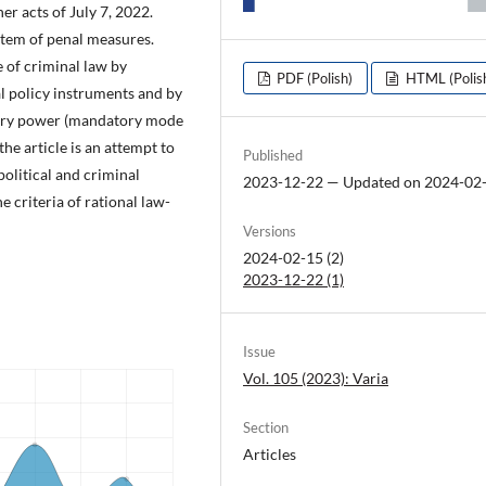
r acts of July 7, 2022.
ystem of penal measures.
e of criminal law by
PDF (Polish)
HTML (Polis
l policy instruments and by
onary power (mandatory mode
he article is an attempt to
Published
olitical and criminal
2023-12-22 — Updated on 2024-02
 criteria of rational law-
Versions
2024-02-15 (2)
2023-12-22 (1)
Issue
Vol. 105 (2023): Varia
Section
Articles