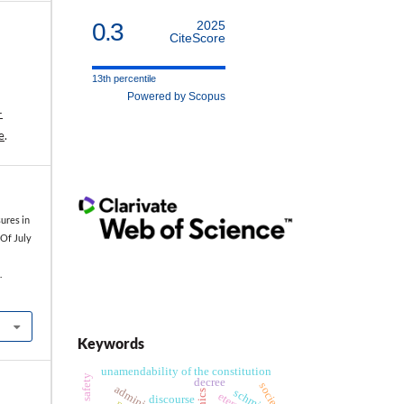
0.3
2025
CiteScore
13th percentile
Powered by Scopus
-
e
.
ures in
 Of July
.
Keywords
unamendability of the constitution
decree
society
schmitt
ethics
discourse