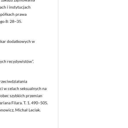
ch i instytucjach
 spółkach prawa
go 8: 28–35.
h kar dodatkowych w
nych recydywistów”.
rzeciwdziałania
i w celach seksualnych na
wobec szybkich przemian
iana Filara. T. 1. 490–505.
onowicz, Michał Leciak.