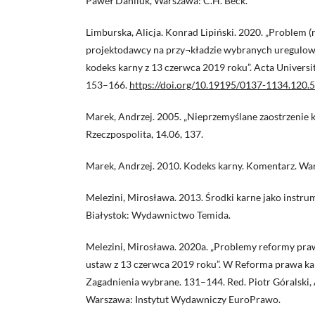
Paweł Daniluk, Warszawa: C.H. Beck.
Limburska, Alicja. Konrad Lipiński. 2020. „Problem (
projektodawcy na przy¬kładzie wybranych uregulow
kodeks karny z 13 czerwca 2019 roku”. Acta Universit
153–166.
https://doi.org/10.19195/0137-1134.120.
Marek, Andrzej. 2005. „Nieprzemyślane zaostrzenie kar
Rzeczpospolita, 14.06, 137.
Marek, Andrzej. 2010. Kodeks karny. Komentarz. Wa
Melezini, Mirosława. 2013. Środki karne jako instrum
Białystok: Wydawnictwo Temida.
Melezini, Mirosława. 2020a. „Problemy reformy praw
ustaw z 13 czerwca 2019 roku”. W Reforma prawa k
Zagadnienia wybrane. 131–144. Red. Piotr Góralski
Warszawa: Instytut Wydawniczy EuroPrawo.