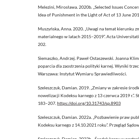
Melezini, Mirosława. 2020b. „Selected Issues Conce
Idea of Punishment in the Light of Act of 13 June 20
Muszyńska, Anna. 2020. „Uwagi na temat kierunku z
materialnego w latach 2015–2019”. Acta Universitati
202.
Siemaszko, Andrzej. Paweł Ostaszewski. Joanna Klim
poparcia dla zaostrzenia polityki karnej. Wyniki trze
Warszawa: Instytut Wymiaru Sprawiedliwości.
Szeleszczuk, Damian. 2019. „Zmiany w zakresie środ
nowelizacji Kodeksu karnego z 13 czerwca 2019 r.”. 
183–207.
https://doi.org/10.31743/sp.8903
Szeleszczuk, Damian. 2022a. „Pozbawienie praw publ
Kodeksu karnego z 14.10.2021 roku”. Przegląd Sądow
Szeleszczuk, Damian. 2022b. „Środek karny w postac