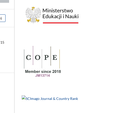
h)
-15