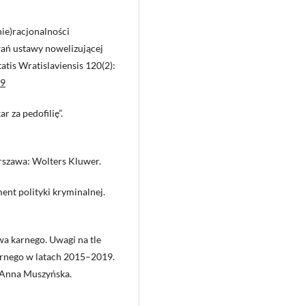
nie)racjonalności
ań ustawy nowelizującej
atis Wratislaviensis 120(2):
59
 za pedofilię”.
rszawa: Wolters Kluwer.
ent polityki kryminalnej.
a karnego. Uwagi na tle
arnego w latach 2015–2019.
, Anna Muszyńska.