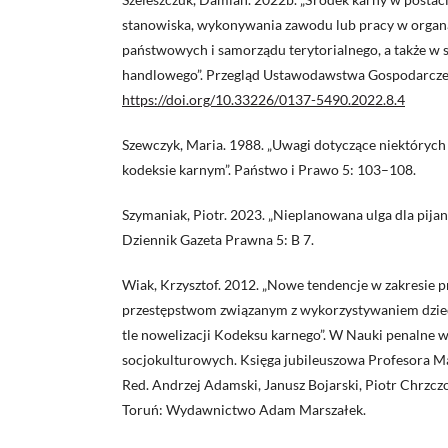
stanowiska, wykonywania zawodu lub pracy w organa
państwowych i samorządu terytorialnego, a także w
handlowego”. Przegląd Ustawodawstwa Gospodarcze
https://doi.org/10.33226/0137-5490.2022.8.4
Szewczyk, Maria. 1988. „Uwagi dotyczące niektóryc
kodeksie karnym”. Państwo i Prawo 5: 103–108.
Szymaniak, Piotr. 2023. „Nieplanowana ulga dla pija
Dziennik Gazeta Prawna 5: B 7.
Wiak, Krzysztof. 2012. „Nowe tendencje w zakresie p
przestępstwom związanym z wykorzystywaniem dziec
tle nowelizacji Kodeksu karnego”. W Nauki penalne 
socjokulturowych. Księga jubileuszowa Profesora Mar
Red. Andrzej Adamski, Janusz Bojarski, Piotr Chrzcz
Toruń: Wydawnictwo Adam Marszałek.