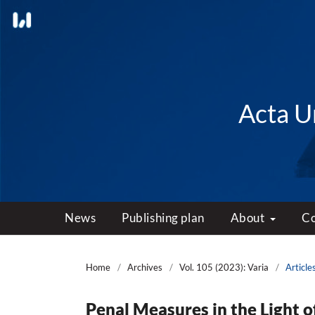
Acta Un
News
Publishing plan
About
C
Home
/
Archives
/
Vol. 105 (2023): Varia
/
Article
Penal Measures in the Light 