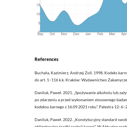
References
Buchała, Kazimierz. Andrzej Zoll. 1998. Kodeks karn
do art. 1–116 k.k. Kraków: Wydawnictwo Zakamycze
Daniluk, Paweł. 2021. „Spożywanie alkoholu lub zaż
po zdarzeniu a przed wykonaniem stosownego badani
kodeksu karnego z 16.09.2021 roku”. Palestra 12: 6–
Daniluk, Paweł. 2022. „Konstytucyjny standard swob
obligatoryjne środki reakcji karnej”. W Aktualne pr