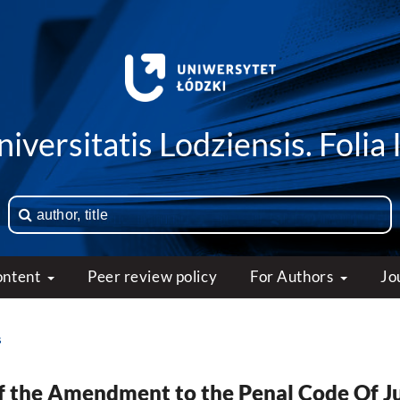
iversitatis Lodziensis. Folia 
ontent
Peer review policy
For Authors
Jo
s
of the Amendment to the Penal Code Of J