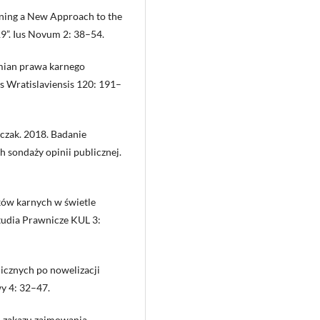
rning a New Approach to the
19”. Ius Novum 2: 38–54.
mian prawa karnego
s Wratislaviensis 120: 191–
czak. 2018. Badanie
ch sondaży opinii publicznej.
ków karnych w świetle
Studia Prawnicze KUL 3:
icznych po nowelizacji
y 4: 32–47.
i zakazu zajmowania