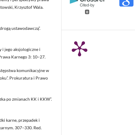
towski, Krzysztof Wala.
0
j drogą ustawodawczą”.
i jego aksjologiczne i
 Prawa Karnego 3: 10–27.
zestępstwa komunikacyjne w
oku”. Prokuratura i Prawo
ązka po zmianach KK i KKW”.
dki karne, przepadek i
karnym. 307–330. Red.