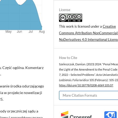
License
This work is licensed under a
Creative
Commons Attribution-NonCommercial
NoDerivatives 4.0 International Licens
How to Cite
Szeleszczuk, Damian. (2023) 2024. “Penal Meas
y. Część ogólna. Komentarz
the Light of the Amendment to the Penal Code
.
7, 2022 – Selected Problems”.
Acta Universitatis
Lodziensis. Folia Iuridica
105 (February): 105-22
ywanie środka odurzającego
https://doi.org/10.18778/0208-6069.105.07
.
a w projekcie nowelizacji
More Citation Formats
25.
ody orzeczniczej sądu a
oblemy i perspektywy prawa