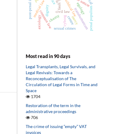
post-penal isolation
divine nature
biblical law
medical law
egology
fault
dignity
penal populism
transhumanism
common law
civil law
charity
axiology
cyborg
centre
mercy
sexual crimes
Most read in 90 days
Legal Transplants, Legal Survivals, and
Legal Revivals: Towards a
Reconceptualisation of The
Circulation of Legal Forms in Time and
Space
1704
Restoration of the term in the
administrative proceedings
706
The crime of issuing “empty” VAT
invoices