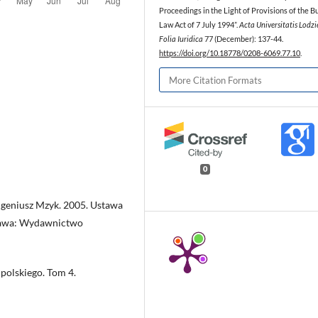
Proceedings in the Light of Provisions of the B
Law Act of 7 July 1994”.
Acta Universitatis Lodzie
Folia Iuridica
77 (December): 137-44.
https://doi.org/10.18778/0208-6069.77.10
.
More Citation Formats
0
ugeniusz Mzyk. 2005. Ustawa
zawa: Wydawnictwo
 polskiego. Tom 4.