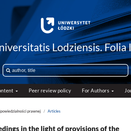
iversitatis Lodziensis. Folia 
ontent
Peer review policy
For Authors
Jo
dpowiedzialności prawnej
/
Articles
dings in the light of provisions of the