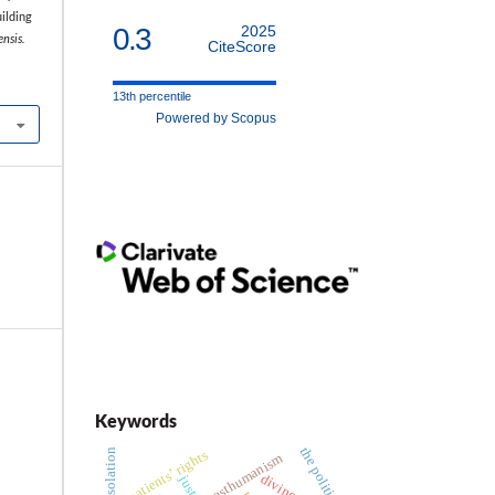
uilding
0.3
2025
nsis.
CiteScore
13th percentile
Powered by Scopus
Keywords
the political
patients’ rights
posthumanism
justice