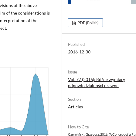
visions of the above
aim of the considerations is
nterpretation of the
PDF (Polish)
pect.
Published
2016-12-30
Issue
Vol. 77 (2016): Różne wymiary
odpowiedzialności prawnej
Section
Articles
How to Cite
Czerwiński, Grzegorz. 2016. “A Concept of a Pa