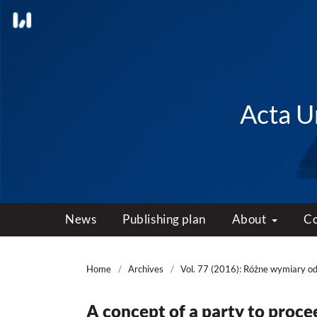
Acta Un
News
Publishing plan
About
C
Home
/
Archives
/
Vol. 77 (2016): Różne wymiary o
A concept of a party to procee