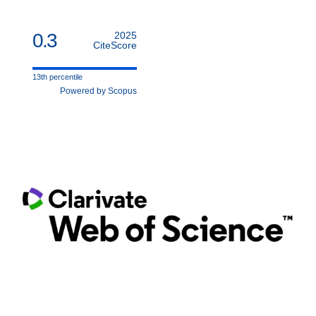
0.3
2025
CiteScore
13th percentile
Powered by Scopus