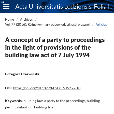
Acta Universitatis Lodziensis. Folia Iuridica
Home
/
Archives
/
Vol. 77 (2016): Różne wymiary odpowiedzialności prawnej
/
Articles
A concept of a party to proceedings
in the light of provisions of the
building law act of 7 July 1994
Grzegorz Czerwiński
DOI:
https://doi.org/10.18778/0208-6069.77.10
Keywords:
building law, a party to the proceedings, building
permit, definition, building trial