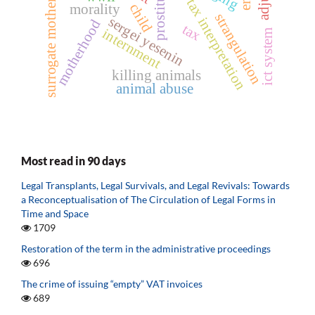
individual tax interpretation
surrogate motherhood
prostitution
child
morality
strangulation
sergei yesenin
motherhood
tax
internment
ict system
killing animals
animal abuse
Most read in 90 days
Legal Transplants, Legal Survivals, and Legal Revivals: Towards
a Reconceptualisation of The Circulation of Legal Forms in
Time and Space
1709
Restoration of the term in the administrative proceedings
696
The crime of issuing “empty” VAT invoices
689