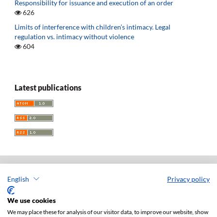
Responsibility for issuance and execution of an order
626
Limits of interference with children’s intimacy. Legal
regulation vs. intimacy without violence
604
Latest publications
English
Privacy policy
Acta Universitatis Lodziensis. Folia Iuridica
ISSN: 0208-6069
We use cookies
e-ISSN: 2450-2782
We may place these for analysis of our visitor data, to improve our website, show