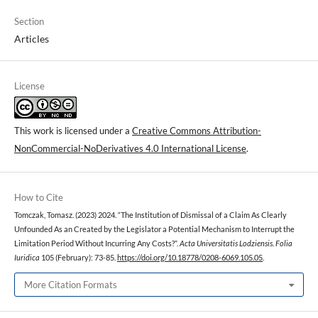
Section
Articles
License
This work is licensed under a
Creative Commons Attribution-
NonCommercial-NoDerivatives 4.0 International License
.
How to Cite
Tomczak, Tomasz. (2023) 2024. “The Institution of Dismissal of a Claim As Clearly
Unfounded As an Created by the Legislator a Potential Mechanism to Interrupt the
Limitation Period Without Incurring Any Costs?”.
Acta Universitatis Lodziensis. Folia
Iuridica
105 (February): 73-85.
https://doi.org/10.18778/0208-6069.105.05
.
More Citation Formats