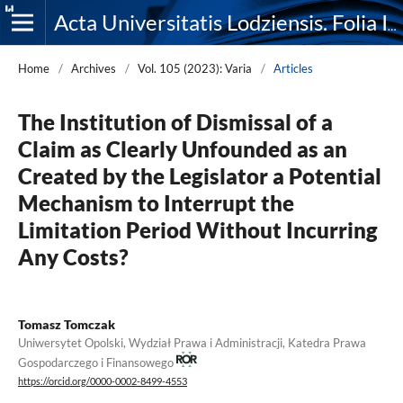
Acta Universitatis Lodziensis. Folia Iuridica
Home
/
Archives
/
Vol. 105 (2023): Varia
/
Articles
The Institution of Dismissal of a
Claim as Clearly Unfounded as an
Created by the Legislator a Potential
Mechanism to Interrupt the
Limitation Period Without Incurring
Any Costs?
Tomasz Tomczak
Uniwersytet Opolski, Wydział Prawa i Administracji, Katedra Prawa
Gospodarczego i Finansowego
https://orcid.org/0000-0002-8499-4553