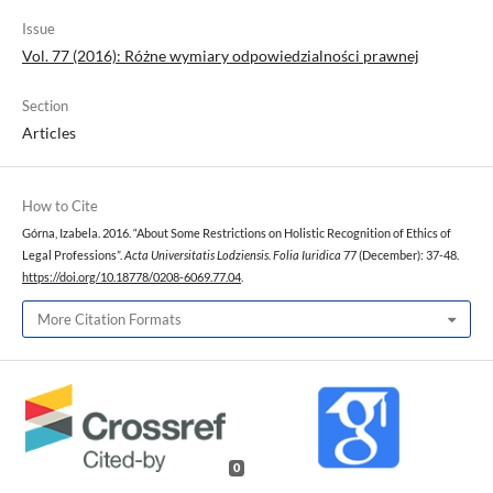
Issue
Vol. 77 (2016): Różne wymiary odpowiedzialności prawnej
Section
Articles
How to Cite
Górna, Izabela. 2016. “About Some Restrictions on Holistic Recognition of Ethics of
Legal Professions”.
Acta Universitatis Lodziensis. Folia Iuridica
77 (December): 37-48.
https://doi.org/10.18778/0208-6069.77.04
.
More Citation Formats
0