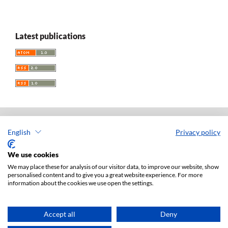
Latest publications
English
Privacy policy
Acta Universitatis Lodziensis. Folia Iuridica
ISSN: 0208-6069
We use cookies
e-ISSN: 2450-2782
We may place these for analysis of our visitor data, to improve our website, show
personalised content and to give you a great website experience. For more
Publisher: Lodz University Press (
website
)
information about the cookies we use open the settings.
Jan Matejki 34A Str., postal code: 90-237, town: Łódź
Tel.: 42 235 01 65, fax: 42 66 55 86
Publisher's office:
journals@uni.lodz.pl
Accept all
Deny
Accesibility declaration