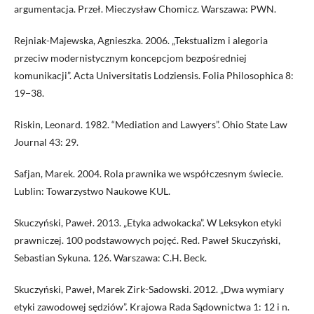
argumentacja. Przeł. Mieczysław Chomicz. Warszawa: PWN.
Rejniak-Majewska, Agnieszka. 2006. „Tekstualizm i alegoria
przeciw modernistycznym koncepcjom bezpośredniej
komunikacji”. Acta Universitatis Lodziensis. Folia Philosophica 8:
19−38.
Riskin, Leonard. 1982. “Mediation and Lawyers”. Ohio State Law
Journal 43: 29.
Safjan, Marek. 2004. Rola prawnika we współczesnym świecie.
Lublin: Towarzystwo Naukowe KUL.
Skuczyński, Paweł. 2013. „Etyka adwokacka”. W Leksykon etyki
prawniczej. 100 podstawowych pojęć. Red. Paweł Skuczyński,
Sebastian Sykuna. 126. Warszawa: C.H. Beck.
Skuczyński, Paweł, Marek Zirk-Sadowski. 2012. „Dwa wymiary
etyki zawodowej sędziów”. Krajowa Rada Sądownictwa 1: 12 i n.