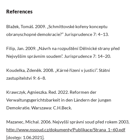
References
Blažek, Tomáš. 2009. „Schmittovské kořeny konceptu
obranyschopné demokracie?” Jurisprudence 7: 4−13.
Filip, Jan. 2009. „Návrh na rozpuštění Dělnické strany před
Nejvyšším správním soudem”. Jurisprudence 7: 14−20.
Koudelka, Zdeněk. 2008. „Kárné řízení v justici”. Státní
zastupitelství 9: 6−8.
Krawczyk, Agnieszka. Red. 2022. Reformen der
Verwaltungsgerichtsbarkeit in den Ländern der jungen
Demokratie. Warszawa: C.H.Beck.
Mazanec, Michal. 2006. Nejvyšší správní soud před rokem 2003,
http://www.nssoud.cz/dokumenty/Publikace/Strana_1–60.pdf
[dostęp: 1.06.2021].