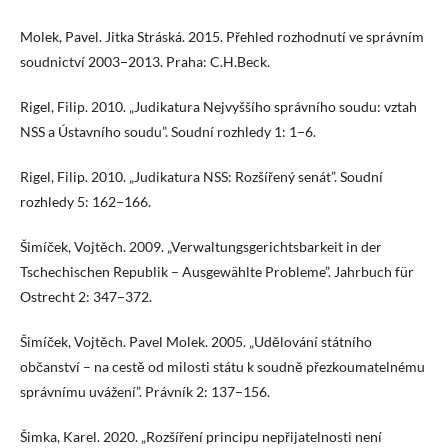
Molek, Pavel. Jitka Stráská. 2015. Přehled rozhodnutí ve správním
soudnictví 2003−2013. Praha: C.H.Beck.
Rigel, Filip. 2010. „Judikatura Nejvyššího správního soudu: vztah
NSS a Ústavního soudu”. Soudní rozhledy 1: 1−6.
Rigel, Filip. 2010. „Judikatura NSS: Rozšířený senát”. Soudní
rozhledy 5: 162−166.
Šimíček, Vojtěch. 2009. „Verwaltungsgerichtsbarkeit in der
Tschechischen Republik – Ausgewählte Probleme”. Jahrbuch für
Ostrecht 2: 347−372.
Šimíček, Vojtěch. Pavel Molek. 2005. „Udělování státního
občanství – na cestě od milosti státu k soudně přezkoumatelnému
správnímu uvážení”. Právník 2: 137−156.
Šimka, Karel. 2020. „Rozšíření principu nepřijatelnosti není