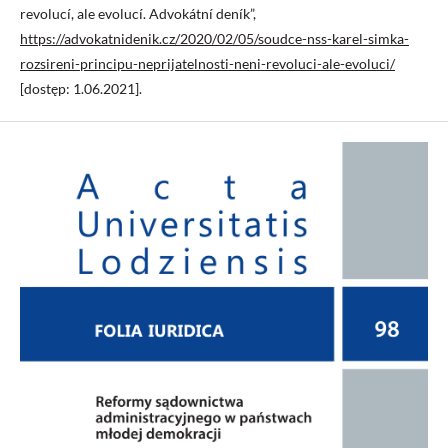
revolucí, ale evolucí. Advokátní deník”,
https://advokatnidenik.cz/2020/02/05/soudce-nss-karel-simka-
rozsireni-principu-neprijatelnosti-neni-revoluci-ale-evoluci/
[dostęp: 1.06.2021].