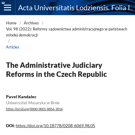
Acta Universitatis Lodziensis. Folia Iuridica
Home
/
Archives
/
Vol. 98 (2022): Reformy sądownictwa administracyjnego w państwach
młodej demokracji
/
Articles
The Administrative Judiciary
Reforms in the Czech Republic
Pavel Kandalec
Uniwersytet Masaryka w Brnie
https://orcid.org/0000-0001-8856-3016
DOI:
https://doi.org/10.18778/0208-6069.98.05