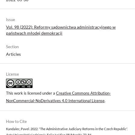
Issue
Vol. 98 (2022): Reformy sądownictwa administracyjnego w
państwach młodej demokracji
Section
Articles
License
This work is licensed under a
Creative Commons Attribution-
NonCommercial-NoDerivatives 4.0 International License
.
How to Cite
Kandalec, Pavel. 2022. “The Administrative Judiciary Reforms in the Czech Republic”.
Acta Universitatis Lodziensis. Folia Iuridica
98 (March): 73-84.