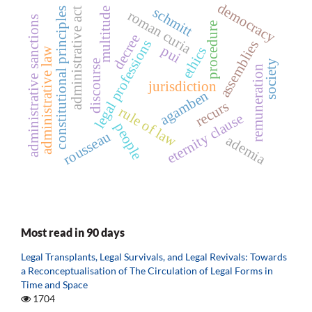
democracy
schmitt
administrative act
multitude
constitutional principles
roman curia
administrative sanctions
procedure
decree
legal professions
assemblies
pui
ethics
administrative law
society
discourse
remuneration
jurisdiction
agamben
recurs
rule of law
eternity clause
people
rousseau
ademia
Most read in 90 days
Legal Transplants, Legal Survivals, and Legal Revivals: Towards
a Reconceptualisation of The Circulation of Legal Forms in
Time and Space
1704