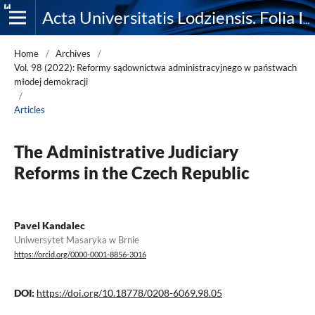
Acta Universitatis Lodziensis. Folia Iuridica
Home
/
Archives
/
Vol. 98 (2022): Reformy sądownictwa administracyjnego w państwach
młodej demokracji
/
Articles
The Administrative Judiciary
Reforms in the Czech Republic
Pavel Kandalec
Uniwersytet Masaryka w Brnie
https://orcid.org/0000-0001-8856-3016
DOI:
https://doi.org/10.18778/0208-6069.98.05