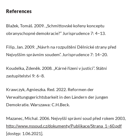
References
Blažek, Tomáš. 2009. „Schmittovské kořeny konceptu
obranyschopné demokracie?” Jurisprudence 7: 4−13.
Filip, Jan. 2009. „Návrh na rozpuštění Dělnické strany před
Nejvyšším správním soudem”. Jurisprudence 7: 14−20.
Koudelka, Zdeněk. 2008. „Kárné řízení v justici”. Státní
zastupitelství 9: 6−8.
Krawczyk, Agnieszka. Red. 2022. Reformen der
Verwaltungsgerichtsbarkeit in den Ländern der jungen
Demokratie. Warszawa: C.H.Beck.
Mazanec, Michal. 2006. Nejvyšší správní soud před rokem 2003,
http://www.nssoud.cz/dokumenty/Publikace/Strana_1–60.pdf
[dostęp: 1.06.2021].