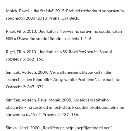
Molek, Pavel. Jitka Stráská. 2015. Přehled rozhodnutí ve správním
soudnictví 2003−2013. Praha: C.H.Beck.
Rigel, Filip. 2010. „Judikatura Nejvyššího správního soudu: vztah
NSS a Ústavního soudu”. Soudní rozhledy 1: 1−6.
Rigel, Filip. 2010. „Judikatura NSS: Rozšířený senát”. Soudní
rozhledy 5: 162−166.
Šimíček, Vojtěch. 2009. „Verwaltungsgerichtsbarkeit in der
Tschechischen Republik – Ausgewählte Probleme”. Jahrbuch für
Ostrecht 2: 347−372.
Šimíček, Vojtěch. Pavel Molek. 2005. „Udělování státního
občanství – na cestě od milosti státu k soudně přezkoumatelnému
správnímu uvážení”. Právník 2: 137−156.
Šimka, Karel. 2020. „Rozšíření principu nepřijatelnosti není