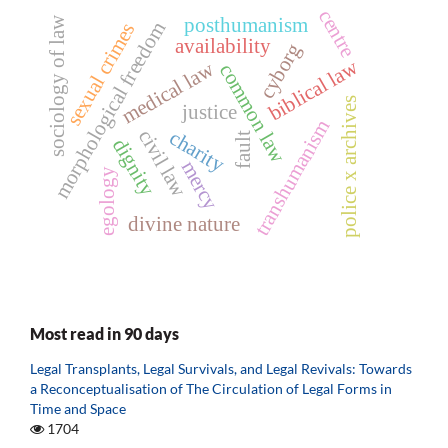
centre
posthumanism
sociology of law
morphological freedom
sexual crimes
availability
cyborg
biblical law
medical law
common law
police x archives
justice
transhumanism
civil law
charity
fault
dignity
mercy
egology
divine nature
Most read in 90 days
Legal Transplants, Legal Survivals, and Legal Revivals: Towards
a Reconceptualisation of The Circulation of Legal Forms in
Time and Space
1704