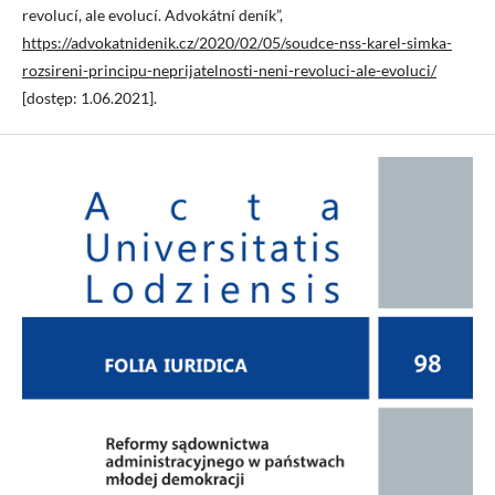
revolucí, ale evolucí. Advokátní deník”,
https://advokatnidenik.cz/2020/02/05/soudce-nss-karel-simka-
rozsireni-principu-neprijatelnosti-neni-revoluci-ale-evoluci/
[dostęp: 1.06.2021].