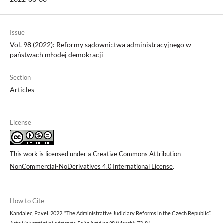
Issue
Vol. 98 (2022): Reformy sądownictwa administracyjnego w
państwach młodej demokracji
Section
Articles
License
This work is licensed under a
Creative Commons Attribution-
NonCommercial-NoDerivatives 4.0 International License
.
How to Cite
Kandalec, Pavel. 2022. “The Administrative Judiciary Reforms in the Czech Republic”.
Acta Universitatis Lodziensis. Folia Iuridica
98 (March): 73-84.