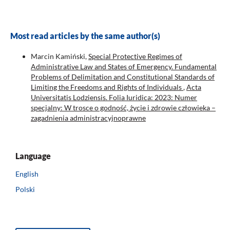
Most read articles by the same author(s)
Marcin Kamiński,
Special Protective Regimes of
Administrative Law and States of Emergency. Fundamental
Problems of Delimitation and Constitutional Standards of
Limiting the Freedoms and Rights of Individuals
,
Acta
Universitatis Lodziensis. Folia Iuridica: 2023: Numer
specjalny: W trosce o godność, życie i zdrowie człowieka –
zagadnienia administracyjnoprawne
Language
English
Polski