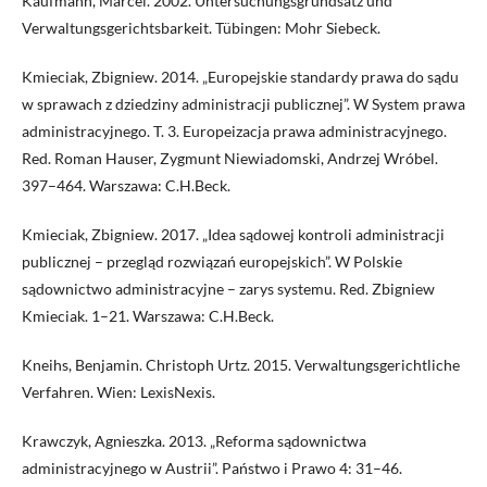
Kaufmann, Marcel. 2002. Untersuchungsgrundsatz und
Verwaltungsgerichtsbarkeit. Tübingen: Mohr Siebeck.
Kmieciak, Zbigniew. 2014. „Europejskie standardy prawa do sądu
w sprawach z dziedziny administracji publicznej”. W System prawa
administracyjnego. T. 3. Europeizacja prawa administracyjnego.
Red. Roman Hauser, Zygmunt Niewiadomski, Andrzej Wróbel.
397–464. Warszawa: C.H.Beck.
Kmieciak, Zbigniew. 2017. „Idea sądowej kontroli administracji
publicznej – przegląd rozwiązań europejskich”. W Polskie
sądownictwo administracyjne – zarys systemu. Red. Zbigniew
Kmieciak. 1–21. Warszawa: C.H.Beck.
Kneihs, Benjamin. Christoph Urtz. 2015. Verwaltungsgerichtliche
Verfahren. Wien: LexisNexis.
Krawczyk, Agnieszka. 2013. „Reforma sądownictwa
administracyjnego w Austrii”. Państwo i Prawo 4: 31–46.