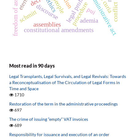
conflict of rights
freedom of assembly
legal professions
decree
administrative act
people
ethics
procedure
discourse
pui
schmitt
ademia
assemblies
constitutional amendments
Most read in 90 days
Legal Transplants, Legal Survivals, and Legal Revivals: Towards
a Reconceptualisation of The Circulation of Legal Forms in
Time and Space
1710
Restoration of the term in the administrative proceedings
697
The crime of issuing “empty” VAT invoices
689
Responsibility for issuance and execution of an order