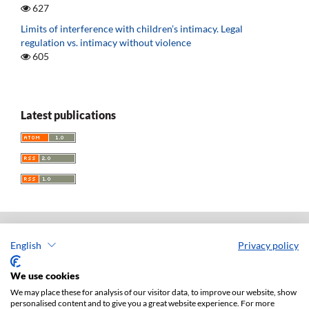
627
Limits of interference with children’s intimacy. Legal
regulation vs. intimacy without violence
605
Latest publications
English
Privacy policy
Acta Universitatis Lodziensis. Folia Iuridica
ISSN: 0208-6069
We use cookies
e-ISSN: 2450-2782
We may place these for analysis of our visitor data, to improve our website, show
personalised content and to give you a great website experience. For more