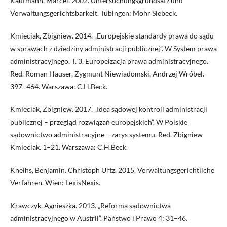
Kaufmann, Marcel. 2002. Untersuchungsgrundsatz und
Verwaltungsgerichtsbarkeit. Tübingen: Mohr Siebeck.
Kmieciak, Zbigniew. 2014. „Europejskie standardy prawa do sądu
w sprawach z dziedziny administracji publicznej”. W System prawa
administracyjnego. T. 3. Europeizacja prawa administracyjnego.
Red. Roman Hauser, Zygmunt Niewiadomski, Andrzej Wróbel.
397–464. Warszawa: C.H.Beck.
Kmieciak, Zbigniew. 2017. „Idea sądowej kontroli administracji
publicznej – przegląd rozwiązań europejskich”. W Polskie
sądownictwo administracyjne – zarys systemu. Red. Zbigniew
Kmieciak. 1–21. Warszawa: C.H.Beck.
Kneihs, Benjamin. Christoph Urtz. 2015. Verwaltungsgerichtliche
Verfahren. Wien: LexisNexis.
Krawczyk, Agnieszka. 2013. „Reforma sądownictwa
administracyjnego w Austrii”. Państwo i Prawo 4: 31–46.