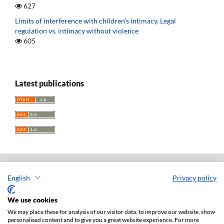
627
Limits of interference with children’s intimacy. Legal
regulation vs. intimacy without violence
605
Latest publications
English
Privacy policy
Acta Universitatis Lodziensis. Folia Iuridica
ISSN: 0208-6069
We use cookies
e-ISSN: 2450-2782
We may place these for analysis of our visitor data, to improve our website, show
personalised content and to give you a great website experience. For more