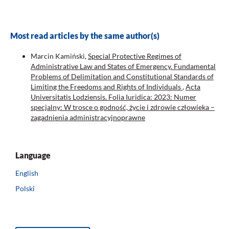
Most read articles by the same author(s)
Marcin Kamiński,
Special Protective Regimes of
Administrative Law and States of Emergency. Fundamental
Problems of Delimitation and Constitutional Standards of
Limiting the Freedoms and Rights of Individuals
,
Acta
Universitatis Lodziensis. Folia Iuridica: 2023: Numer
specjalny: W trosce o godność, życie i zdrowie człowieka –
zagadnienia administracyjnoprawne
Language
English
Polski