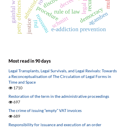
petty offences law
gainful work
discourse
decree
recurs
procedure
democracy
rule of law
agamben
rousseau
schmitt
justice
pui
e-addiction prevention
Most read in 90 days
Legal Transplants, Legal Survivals, and Legal Revivals: Towards
a Reconceptualisation of The Circulation of Legal Forms in
Time and Space
1710
Restoration of the term in the administrative proceedings
697
The crime of issuing “empty” VAT invoices
689
Responsibility for issuance and execution of an order