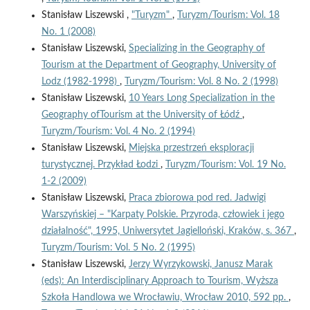
Stanisław Liszewski ,
"Turyzm"
,
Turyzm/Tourism: Vol. 18
No. 1 (2008)
Stanisław Liszewski,
Specializing in the Geography of
Tourism at the Department of Geography, University of
Lodz (1982-1998)
,
Turyzm/Tourism: Vol. 8 No. 2 (1998)
Stanisław Liszewski,
10 Years Long Specialization in the
Geography ofTourism at the University of Łódź
,
Turyzm/Tourism: Vol. 4 No. 2 (1994)
Stanisław Liszewski,
Miejska przestrzeń eksploracji
turystycznej. Przykład Łodzi
,
Turyzm/Tourism: Vol. 19 No.
1-2 (2009)
Stanisław Liszewski,
Praca zbiorowa pod red. Jadwigi
Warszyńskiej – "Karpaty Polskie. Przyroda, człowiek i jego
działalność", 1995, Uniwersytet Jagielloński, Kraków, s. 367
,
Turyzm/Tourism: Vol. 5 No. 2 (1995)
Stanisław Liszewski,
Jerzy Wyrzykowski, Janusz Marak
(eds): An Interdisciplinary Approach to Tourism, Wyższa
Szkoła Handlowa we Wrocławiu, Wrocław 2010, 592 pp.
,