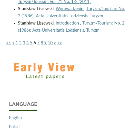
Turyzm/Tourism: Vol. 21 No. 1-2 (2011)
Stanisław Liszewski,
Wprowadzenie
,
Turyzm/Tourism: No.
2 (1986): Acta Universitatis Lodziensis. Turyzm
Stanisław Liszewski,
Introduction
,
Turyzm/Tourism: No. 2
(1986): Acta Universitatis Lodziensis. Turyzm
<<
<
1
2
3
4
5
6
7
8
9
10
>
>>
LANGUAGE
English
Polski