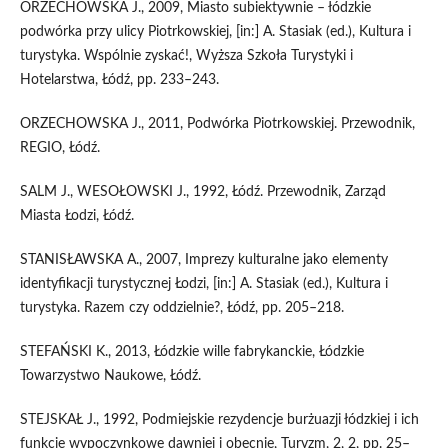
ORZECHOWSKA J., 2009, Miasto subiektywnie – łódzkie
podwórka przy ulicy Piotrkowskiej, [in:] A. Stasiak (ed.), Kultura i
turystyka. Wspólnie zyskać!, Wyższa Szkoła Turystyki i
Hotelarstwa, Łódź, pp. 233–243.
ORZECHOWSKA J., 2011, Podwórka Piotrkowskiej. Przewodnik,
REGIO, Łódź.
SALM J., WESOŁOWSKI J., 1992, Łódź. Przewodnik, Zarząd
Miasta Łodzi, Łódź.
STANISŁAWSKA A., 2007, Imprezy kulturalne jako elementy
identyfikacji turystycznej Łodzi, [in:] A. Stasiak (ed.), Kultura i
turystyka. Razem czy oddzielnie?, Łódź, pp. 205–218.
STEFAŃSKI K., 2013, Łódzkie wille fabrykanckie, Łódzkie
Towarzystwo Naukowe, Łódź.
STEJSKAŁ J., 1992, Podmiejskie rezydencje burżuazji łódzkiej i ich
funkcje wypoczynkowe dawniej i obecnie, Turyzm, 2, 2, pp. 25–