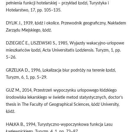
pełnienia funkcji hotelarskiej – przykład Łodzi, Turystyka i
Hotelarstwo, 17, pp. 105–135.
DYLIK J., 1939, Łódź i okolice. Przewodnik geograficzny, Nakładem
Zarządu Miejskiego, Łódź.
DZIEGIEĆ E., LISZEWSKI S., 1985, Wyjazdy wakacyjno-urlopowe
mieszkańców Łodzi, Acta Universitatis Lodziensis. Turyzm, 1, pp.
5–26.
GRZELKA D., 1996, Lokalizacja biur podróży na terenie Łodzi,
Turyzm, 6, 1, pp. 5–29.
GUZ M., 2014, Przestrzeń wypoczynku urlopowego łódzkiego
środowiska lekarskiego w świetle metod statystycznych, doctor’s
thesis in The Faculty of Geographical Sciences, Łódź University,
Łódź.
HAŁKA B., 1994, Turystyczno-wypoczynkowa funkcja Lasu
Łagiewnickiego, Turyzm, 4, 1, pp. 73–87.