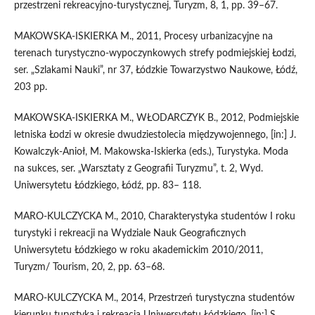
przestrzeni rekreacyjno-turystycznej, Turyzm, 8, 1, pp. 39–67.
MAKOWSKA-ISKIERKA M., 2011, Procesy urbanizacyjne na
terenach turystyczno-wypoczynkowych strefy podmiejskiej Łodzi,
ser. „Szlakami Nauki”, nr 37, Łódzkie Towarzystwo Naukowe, Łódź,
203 pp.
MAKOWSKA-ISKIERKA M., WŁODARCZYK B., 2012, Podmiejskie
letniska Łodzi w okresie dwudziestolecia międzywojennego, [in:] J.
Kowalczyk-Anioł, M. Makowska-Iskierka (eds.), Turystyka. Moda
na sukces, ser. „Warsztaty z Geografii Turyzmu”, t. 2, Wyd.
Uniwersytetu Łódzkiego, Łódź, pp. 83– 118.
MARO-KULCZYCKA M., 2010, Charakterystyka studentów I roku
turystyki i rekreacji na Wydziale Nauk Geograficznych
Uniwersytetu Łódzkiego w roku akademickim 2010/2011,
Turyzm/ Tourism, 20, 2, pp. 63–68.
MARO-KULCZYCKA M., 2014, Przestrzeń turystyczna studentów
kierunku turystyka i rekreacja Uniwersytetu Łódzkiego, [in:] S.