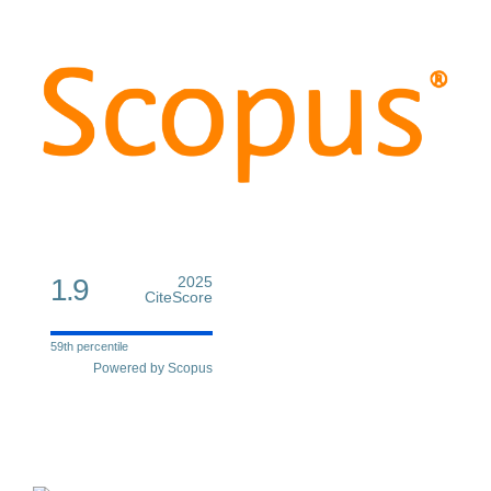
1.9
2025
CiteScore
59th percentile
Powered by Scopus