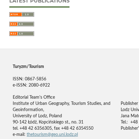
LATEST PUBLICATIONS
Turyzm/Tourism
ISSN: 0867-5856
e-ISSN: 2080-6922
Editorial Team's Office
Institute of Urban Geography, Tourism Studies, and
Publisher
Geoinformation,
Lodz Univ
University of Lodz, Poland
Jana Mate
90-142 Łódź, Kopcińskiego st., no. 31
Tel.: +48
tel. +48 42 6356305, fax +48 42 6354550
Publisher'
e-mail:
thetourism@geo.uni.lodz.pl