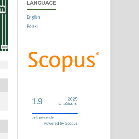
LANGUAGE
English
Polski
1.9
2025
CiteScore
59th percentile
Powered by Scopus