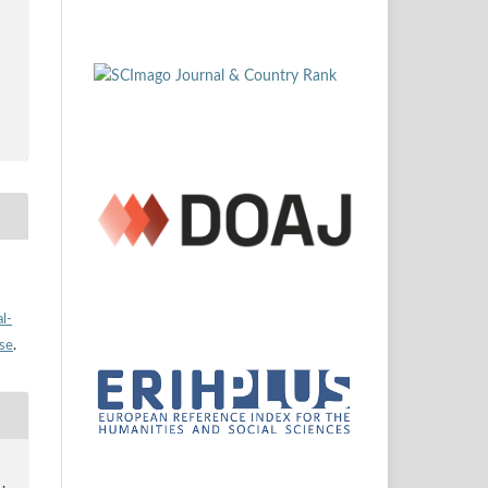
l-
nse
.