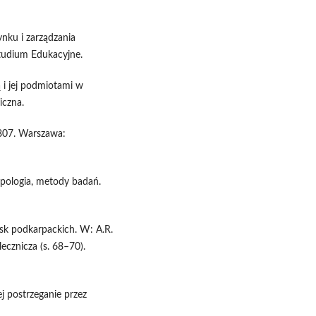
ynku i zarządzania
tudium Edukacyjne.
ą i jej podmiotami w
iczna.
1807. Warszawa:
ypologia, metody badań.
isk podkarpackich. W: A.R.
lecznicza (s. 68–70).
j postrzeganie przez