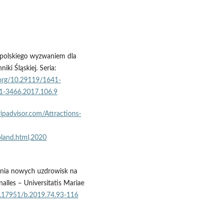
 polskiego wyzwaniem dla
i Śląskiej. Seria:
i.org/10.29119/1641-
41-3466.2017.106.9
tripadvisor.com/Attractions-
land.html,2020
tania nowych uzdrowisk na
nalles – Universitatis Mariae
10.17951/b.2019.74.93-116