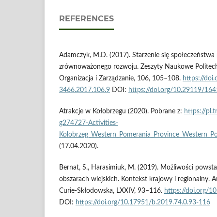
REFERENCES
Adamczyk, M.D. (2017). Starzenie się społeczeństwa
zrównoważonego rozwoju. Zeszyty Naukowe Politechnik
Organizacja i Zarządzanie, 106, 105–108.
https://do
3466.2017.106.9
DOI:
https://doi.org/10.29119/16
Atrakcje w Kołobrzegu (2020). Pobrane z:
https://pl.
g274727-Activities-
Kolobrzeg_Western_Pomerania_Province_Western_Po
(17.04.2020).
Bernat, S., Harasimiuk, M. (2019). Możliwości pows
obszarach wiejskich. Kontekst krajowy i regionalny. A
Curie-Skłodowska, LXXIV, 93–116.
https://doi.org/
DOI:
https://doi.org/10.17951/b.2019.74.0.93-116