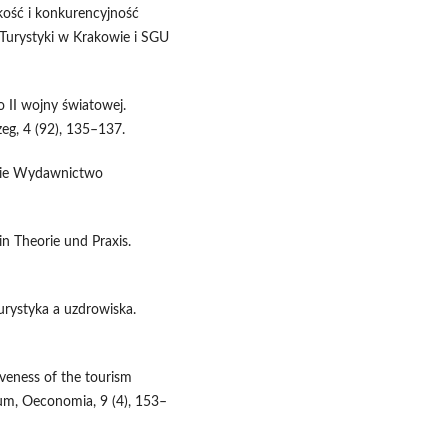
akość i konkurencyjność
Turystyki w Krakowie i SGU
o II wojny światowej.
eg, 4 (92), 135–137.
skie Wydawnictwo
in Theorie und Praxis.
Turystyka a uzdrowiska.
iveness of the tourism
um, Oeconomia, 9 (4), 153–