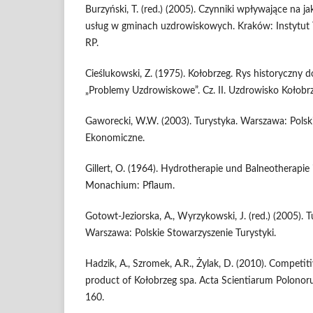
Burzyński, T. (red.) (2005). Czynniki wpływające na j
usług w gminach uzdrowiskowych. Kraków: Instytut 
RP.
Cieślukowski, Z. (1975). Kołobrzeg. Rys historyczny d
„Problemy Uzdrowiskowe”. Cz. II. Uzdrowisko Kołobrz
Gaworecki, W.W. (2003). Turystyka. Warszawa: Pol
Ekonomiczne.
Gillert, O. (1964). Hydrotherapie und Balneotherapie 
Monachium: Pflaum.
Gotowt-Jeziorska, A., Wyrzykowski, J. (red.) (2005). 
Warszawa: Polskie Stowarzyszenie Turystyki.
Hadzik, A., Szromek, A.R., Żylak, D. (2010). Competit
product of Kołobrzeg spa. Acta Scientiarum Polonor
160.