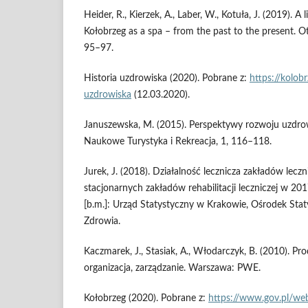
Heider, R., Kierzek, A., Laber, W., Kotuła, J. (2019). A
Kołobrzeg as a spa – from the past to the present. Ot
95–97.
Historia uzdrowiska (2020). Pobrane z:
https://kolobr
uzdrowiska
(12.03.2020).
Januszewska, M. (2015). Perspektywy rozwoju uzdrow
Naukowe Turystyka i Rekreacja, 1, 116–118.
Jurek, J. (2018). Działalność lecznicza zakładów lec
stacjonarnych zakładów rehabilitacji leczniczej w 201
[b.m.]: Urząd Statystyczny w Krakowie, Ośrodek Stat
Zdrowia.
Kaczmarek, J., Stasiak, A., Włodarczyk, B. (2010). Pr
organizacja, zarządzanie. Warszawa: PWE.
Kołobrzeg (2020). Pobrane z:
https://www.gov.pl/we