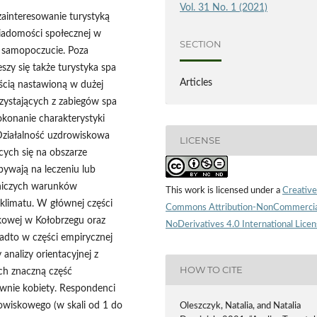
Vol. 31 No. 1 (2021)
zainteresowanie turystyką
iadomości społecznej w
SECTION
e samopoczucie. Poza
zy się także turystyka spa
Articles
ością nastawioną w dużej
rzystających z zabiegów spa
dokonanie charakterystyki
 Działalność uzdrowiskowa
LICENSE
cych się na obszarze
bywają na leczeniu lub
czniczych warunków
This work is licensed under a
Creative
oklimatu. W głównej części
Commons Attribution-NonCommercia
skowej w Kołobrzegu oraz
NoDerivatives 4.0 International Lice
onadto w części empirycznej
nalizy orientacyjnej z
HOW TO CITE
ch znaczną część
wnie kobiety. Respondenci
rowiskowego (w skali od 1 do
Oleszczyk, Natalia, and Natalia