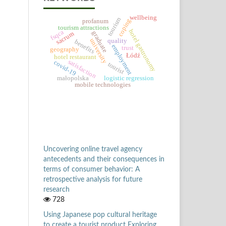
wellbeing
tourism
profanum
coping
tourism attractions
hotel gastronomy
fsqca
graduate
sacrum
quality
university
benefits
employment
trust
geography
Łódź
hotel restaurant
satisfaction
covid-19
tourist
małopolska
logistic regression
mobile technologies
Uncovering online travel agency
antecedents and their consequences in
terms of consumer behavior: A
retrospective analysis for future
research
728
Using Japanese pop cultural heritage
to create a tourist product Exploring