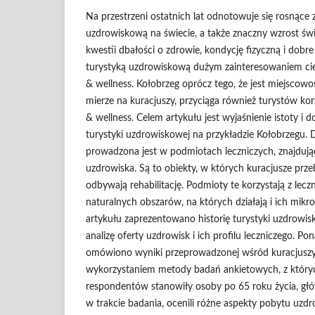
Na przestrzeni ostatnich lat odnotowuje się rosnące 
uzdrowiskową na świecie, a także znaczny wzrost św
kwestii dbałości o zdrowie, kondycję fizyczną i dobr
turystyką uzdrowiskową dużym zainteresowaniem cies
& wellness. Kołobrzeg oprócz tego, że jest miejscow
mierze na kuracjuszy, przyciąga również turystów ko
& wellness. Celem artykułu jest wyjaśnienie istoty i 
turystyki uzdrowiskowej na przykładzie Kołobrzegu.
prowadzona jest w podmiotach leczniczych, znajdują
uzdrowiska. Są to obiekty, w których kuracjusze prze
odbywają rehabilitację. Podmioty te korzystają z le
naturalnych obszarów, na których działają i ich mikr
artykułu zaprezentowano historię turystyki uzdrowi
analizę oferty uzdrowisk i ich profilu leczniczego. P
omówiono wyniki przeprowadzonej wśród kuracjuszy a
wykorzystaniem metody badań ankietowych, z który
respondentów stanowiły osoby po 65 roku życia, głó
w trakcie badania, ocenili różne aspekty pobytu uzd