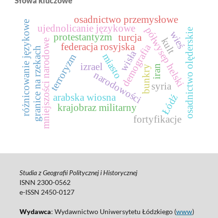
Słowa kluczowe
osadnictwo przemysłowe
różnicowanie językowe
ujednolicanie językowe
półwysep helski
osadnictwo olęderskie
wieś
protestantyzm
turcja
kult
mniejszości narodowe
federacja rosyjska
demografia
granice na rzekach
wisła
miasto
terroryzm
izrael
iran
bunkry
narodowości
syria
arabska wiosna
Łódź
krajobraz militarny
fortyfikacje
Studia z Geografii Politycznej i Historycznej
ISNN 2300-0562
e-ISSN 2450-0127
Wydawca
: Wydawnictwo Uniwersytetu Łódzkiego (
www
)