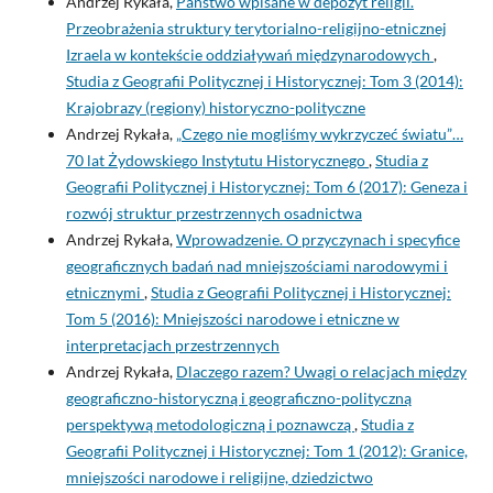
Andrzej Rykała,
Państwo wpisane w depozyt religii.
Przeobrażenia struktury terytorialno-religijno-etnicznej
Izraela w kontekście oddziaływań międzynarodowych
,
Studia z Geografii Politycznej i Historycznej: Tom 3 (2014):
Krajobrazy (regiony) historyczno-polityczne
Andrzej Rykała,
„Czego nie mogliśmy wykrzyczeć światu”…
70 lat Żydowskiego Instytutu Historycznego
,
Studia z
Geografii Politycznej i Historycznej: Tom 6 (2017): Geneza i
rozwój struktur przestrzennych osadnictwa
Andrzej Rykała,
Wprowadzenie. O przyczynach i specyfice
geograficznych badań nad mniejszościami narodowymi i
etnicznymi
,
Studia z Geografii Politycznej i Historycznej:
Tom 5 (2016): Mniejszości narodowe i etniczne w
interpretacjach przestrzennych
Andrzej Rykała,
Dlaczego razem? Uwagi o relacjach między
geograficzno-historyczną i geograficzno-polityczną
perspektywą metodologiczną i poznawczą
,
Studia z
Geografii Politycznej i Historycznej: Tom 1 (2012): Granice,
mniejszości narodowe i religijne, dziedzictwo