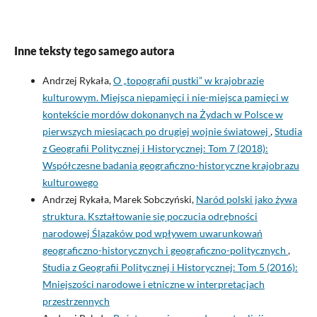
Inne teksty tego samego autora
Andrzej Rykała,
O „topografii pustki” w krajobrazie
kulturowym. Miejsca niepamięci i nie-miejsca pamięci w
kontekście mordów dokonanych na Żydach w Polsce w
pierwszych miesiącach po drugiej wojnie światowej
,
Studia
z Geografii Politycznej i Historycznej: Tom 7 (2018):
Współczesne badania geograficzno-historyczne krajobrazu
kulturowego
Andrzej Rykała, Marek Sobczyński,
Naród polski jako żywa
struktura. Kształtowanie się poczucia odrębności
narodowej Ślązaków pod wpływem uwarunkowań
geograficzno-historycznych i geograficzno-politycznych
,
Studia z Geografii Politycznej i Historycznej: Tom 5 (2016):
Mniejszości narodowe i etniczne w interpretacjach
przestrzennych