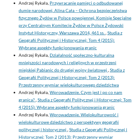
Andrzej Rykała,
Przywracanie pamięci o odbudowanej
dumie narodowej. Alina Cała – Ochrona bezpieczeństwa
fizycznego Żydów w Polsce powojennej. Komisje Specjalne
przy Centralnym Komitecie Żydów w Polsce Żydowski
Instytut Historyczny, Warszawa 2014, 461 ss.
,
Studia z
Geografii Politycznej i Historycznej: Tom 4 (2015):
Wybrane aspekty funkcjonowania granic
Andrzej Rykała,
Działalność społeczno-kulturalna
mniejszości narodowych i religijnych w przestrzeni
miejskiej Pabianic do drugiej wojny światowej
,
Studia z
Geografii Politycznej i Historycznej: Tom 2 (2013):
Przestrzenny wymiar wielokulturowego dziedzictwa
Andrzej Rykała,
Wprowadzenie. Czym jest i po co nam
granica?
,
Studia z Geografii Politycznej i Historycznej: Tom
4 (2015): Wybrane aspekty funkcjonowania granic
Andrzej Rykała,
Wprowadzenie. Wielokulturowość i
wielokulturowe dziedzictwo z perspektywy geografii
politycznej i historycznej
,
Studia z Geografii Politycznej i
Historycznej: Tom 2 (2013): Przestrzenny wymiar