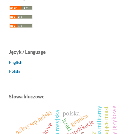
Język / Language
English
Polski
Słowa kluczowe
krajobraz militarny
kontakty językowe
półwysep helski
federacja rosyjska
polska
granica
izrael
fortyfikacje