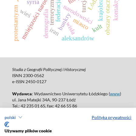
obszary otaczające miast
mniejszości narodowe
Łódź
turcja
syria
terroryzm
narodowości
protestantyzm
wieś
demografia
bunkry
miasto
wisła
kult
iran
aleksandrów
Studia z Geografii Politycznej i Historycznej
ISNN 2300-0562
e-ISSN 2450-0127
Wydawca
: Wydawnictwo Uniwersytetu Łódzkiego (
www
)
ul. Jana Matejki 34A, 90-237 Łódź
Tel.: 42 235 01 65, fax: 42 66 55 86
Biuro: agnieszka.janicka@uni.lodz.pl
polski
Polityka prywatności
Deklaracja dostępności
Używamy plików cookie