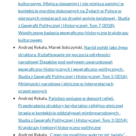
kulturowym. Miejsca niepamięci i nie-miejsca pamięci w
kontekście mordów dokonanych na Żydach w Polsce w
pierwszych miesiącach po drugiej wojnie światowej
,
Studia
z Geografii Politycznej i Historycznej: Tom 7 (2018):
Współczesne badania geograficzno-historyczne krajobrazu
kulturowego
Andrzej Rykała, Marek Sobczyński,
Naród polski jako żywa
struktura. Kształtowanie się poczucia odrębności
narodowej Ślązaków pod wpływem uwarunkowań
geograficzno-historycznych i geograficzno-politycznych
,
Studia z Geografii Politycznej i Historycznej: Tom 5 (2016):
Mniejszości narodowe i etniczne w interpretacjach
przestrzennych
Andrzej Rykała,
Państwo wpisane w depozyt religii.
Przeobrażenia struktury terytorialno-religijno-etnicznej
Izraela w kontekście oddziaływań międzynarodowych
,
Studia z Geografii Politycznej i Historycznej: Tom 3 (2014):
Krajobrazy (regiony) historyczno-polityczne
Andrzej Rykała,
„Czego nie mogliśmy wykrzyczeć światu”…