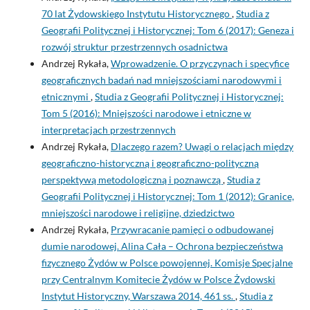
70 lat Żydowskiego Instytutu Historycznego
,
Studia z
Geografii Politycznej i Historycznej: Tom 6 (2017): Geneza i
rozwój struktur przestrzennych osadnictwa
Andrzej Rykała,
Wprowadzenie. O przyczynach i specyfice
geograficznych badań nad mniejszościami narodowymi i
etnicznymi
,
Studia z Geografii Politycznej i Historycznej:
Tom 5 (2016): Mniejszości narodowe i etniczne w
interpretacjach przestrzennych
Andrzej Rykała,
Dlaczego razem? Uwagi o relacjach między
geograficzno-historyczną i geograficzno-polityczną
perspektywą metodologiczną i poznawczą
,
Studia z
Geografii Politycznej i Historycznej: Tom 1 (2012): Granice,
mniejszości narodowe i religijne, dziedzictwo
Andrzej Rykała,
Przywracanie pamięci o odbudowanej
dumie narodowej. Alina Cała – Ochrona bezpieczeństwa
fizycznego Żydów w Polsce powojennej. Komisje Specjalne
przy Centralnym Komitecie Żydów w Polsce Żydowski
Instytut Historyczny, Warszawa 2014, 461 ss.
,
Studia z