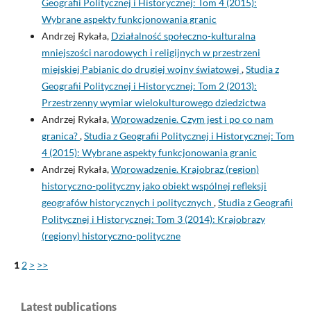
Geografii Politycznej i Historycznej: Tom 4 (2015):
Wybrane aspekty funkcjonowania granic
Andrzej Rykała,
Działalność społeczno-kulturalna
mniejszości narodowych i religijnych w przestrzeni
miejskiej Pabianic do drugiej wojny światowej
,
Studia z
Geografii Politycznej i Historycznej: Tom 2 (2013):
Przestrzenny wymiar wielokulturowego dziedzictwa
Andrzej Rykała,
Wprowadzenie. Czym jest i po co nam
granica?
,
Studia z Geografii Politycznej i Historycznej: Tom
4 (2015): Wybrane aspekty funkcjonowania granic
Andrzej Rykała,
Wprowadzenie. Krajobraz (region)
historyczno-polityczny jako obiekt wspólnej refleksji
geografów historycznych i politycznych
,
Studia z Geografii
Politycznej i Historycznej: Tom 3 (2014): Krajobrazy
(regiony) historyczno-polityczne
1
2
>
>>
Latest publications