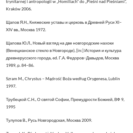
trynitarnej i antropologii w „Homiliach” do „Pieśni nad Pieśniami”,
Kraków 2006.
Щапов Я.Н., Княжеские уставы и церковь в Древней Руси XI–
XIV вв., Москва 1972.
Щапова Ю.Л., Новый взгляд на две новгородские нахоки
(Венецианское стекло в Новгороде), [in:] История и культура
древнерусского города, ed. Г.А. Федоров–Давыдов, Москва
1989, p. 84–86.
Szram M., Chrystus – Mądrość Boża według Orygenesa, Lublin
1997.
Трубецкой C.H., О святой Софии, Премудрости Божией, ВФ 9,
1995
Тулупов B., Русь Новгородская, Москва 2009.