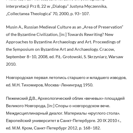
interpretacji Prz 8, 22 w „Dialogu” Justyna Męczennika,
„Collectanea Theologica” 70, 2000, p. 93–107.
Musin A., Russian Medieval Culture as an „Area of Preservation”
of the Byzantine Civilization, [in:] Towards Rewriting? New
Approaches to Byzantine Archaeology and Art. Proceedings of
the Symposium on Byzantine Art and Archaeology. Cracow,
September 8–10, 2008, ed. P.Ł. Grotowski, S. Skrzyniarz, Warsaw
2010.
Новгородская первая летопись старшего и младшего изводов,
ed. М.Н. Тихомиров, Москва–Ленинград 1950.
Пежемский Д.В., Археологический облик «вечевых» площадей
Великого Новгорода, [in:] Споры о новгородском вече.
Междисциплинарный диалог. Материалы «круглого стола».
Европейский университет в Санкт-Петербурге. 20 IX 2010 г.,
ed. М.М. Кром, Санкт-Петербург 2012, p. 168–182.