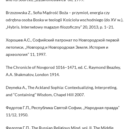
Brzozowska Z., Sofia Mądrość Boża – przymiot, energia czy
odrębna osoba Boska w teologii Kościoła wschodniego (do XV w.),
„Hybris. Internetowy magazyn filozoficzny” 20, 2013, p. 1–21.
Хорошев А.С., Софийский патронат по Новгородской первой
летописи, „Новгород и Новгородская Земля. История и
археология” 11, 1997.
The Chronicle of Novgorod 1016–1471, ed. C. Raymond Beazley,
A.A. Shakmatov, London 1914.
Deyneka A., The Ackland Sophia: Contextualizing, Interpreting,
and “Containing” Wisdom, Chapel Hill 2007.
Федотов Г.П., Республика Святой Софии, „Народная правда”
11/12, 1950.
Федотов Г.П., The Russian Religious Mind, vol. II, The Middle