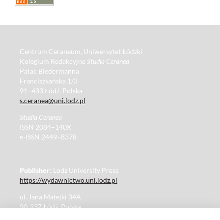
Centrum Ceraneum, Uniwersytet Łódzki
Kolegium Redakcyjne
Studia Ceranea
Pałac Biedermanna
Franciszkańska 1/3
91–433 Łódź, Polska
s.ceranea@uni.lodz.pl
Studia Ceranea
ISSN 2084–140X
e-ISSN 2449–8378
Publisher
: Lodz University Press
https://wydawnictwo.uni.lodz.pl
ul. Jana Matejki 34A
90-237 Łódź, Polska
Tel.: 42 235 01 65, fax: 42 66 55 86