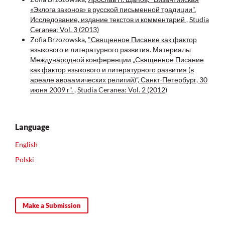
«Эклога законов» в русской письменной традиции".
Исследование, издание текстов и комментарий
,
Studia
Ceranea: Vol. 3 (2013)
Zofia Brzozowska,
"Священное Писание как фактор
языкового и литературного развития. Материалы
Международной конференции „Священное Писание
как фактор языкового и литературного развития (в
ареале авраамических религий)”, Санкт-Петербург, 30
июня 2009 г".
,
Studia Ceranea: Vol. 2 (2012)
Language
English
Polski
Make a Submission