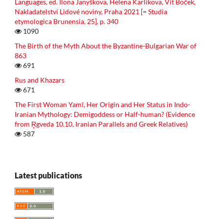
Languages, ed. Ilona Janyškova, Helena Karlikova, Vit Boček,
Nakladatelství Lidové noviny, Praha 2021 [= Studia
etymologica Brunensia, 25], p. 340
1090
The Birth of the Myth About the Byzantine-Bulgarian War of
863
691
Rus and Khazars
671
The First Woman Yamī, Her Origin and Her Status in Indo-
Iranian Mythology: Demigoddess or Half-human? (Evidence
from R̥gveda 10.10, Iranian Parallels and Greek Relatives)
587
Latest publications