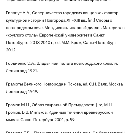
Гиппиус A.A., Соперничество городских концов как фактор
культурной истории Новгорода XII–XIII вв., [in:] Споры о
новгородском вече. Междисциплинарный диалог. Материалы
«круглого стола». Европейский университет в Санкт-
Петербурге. 20 IX 2010 г., ed. М.М. Кром, Санкт-Петербург
2012.
Гордиенко Э.А., Владычная палата новгородского кремля,
Ленинград 1991.
Грамоты Великого Новгорода и Пскова, ed. С.Н. Валк, Москва –
Ленинград 1949.
Громов M.H., Образ сакральной Премудрости, [in:] М.H.
Громов, В.В. Мильков, Идейные течения древнерусской
мысли, Санкт-Петербург 2001, p. 59.
Громова Е.Б., „Премудрость созда себе дом…” в богословской