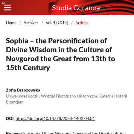
Studia Ceranea
Home
/
Archives
/
Vol. 4 (2014)
/
Articles
Sophia – the Personification of
Divine Wisdom in the Culture of
Novgorod the Great from 13th to
15th Century
Zofia Brzozowska
Uniwersytet Łódzki, Wydział Filozoficzno-Historyczny, Katedra Historii
Bizancjum
DOI:
https://doi.org/10.18778/2084-140X.04.01
Keywords:
Sophia, Divine Wisdom, Novgorod the Great, political