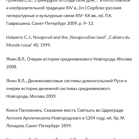
и изобразительной традиции XIV в., [in:] Сербско-русские
литературные и культурные связи XIV–XX вв., ed. Л.К.
Гаврюшина, Санкт-Петербург 2009, p. 9–12.
Halperin C.J., Novgorod and the „Novgorodian land”, „Cahiers du
Monde russe” 40, 1999.
Янин В.Л., Очерки истории средневекового Новгорода, Москва
2008.
Янин В.Л.,, Денежновесовые системы домонгольской Руси и
очерки истории денежной системы средневекового
Новгорода, Москва 2009.
Книга Паломникъ. Сказание местъ Святыхъ во Цареграде
Антонiя Архiепископа Новгородскаго в 1204 году, ed. Хр. М.
Лопарев, Санкт-Петербург 1899.