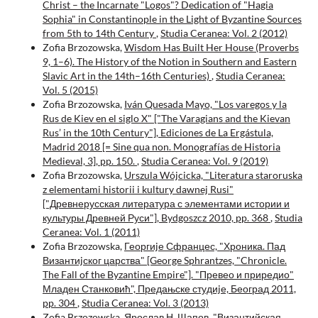
Christ – the Incarnate "Logos"? Dedication of "Hagia
Sophia" in Constantinople in the Light of Byzantine Sources
from 5th to 14th Century
,
Studia Ceranea: Vol. 2 (2012)
Zofia Brzozowska,
Wisdom Has Built Her House (Proverbs
9, 1–6). The History of the Notion in Southern and Eastern
Slavic Art in the 14th–16th Centuries)
,
Studia Ceranea:
Vol. 5 (2015)
Zofia Brzozowska,
Iván Quesada Mayo, "Los varegos y la
Rus de Kiev en el siglo X" ["The Varagians and the Kievan
Rus’ in the 10th Century"], Ediciones de La Ergástula,
Madrid 2018 [= Sine qua non. Monografías de Historia
Medieval, 3], pp. 150.
,
Studia Ceranea: Vol. 9 (2019)
Zofia Brzozowska,
Urszula Wójcicka, "Literatura staroruska
z elementami historii i kultury dawnej Rusi"
["Древнерусская литература с элементами истории и
культуры Древней Руси"], Bydgoszcz 2010, pp. 368
,
Studia
Ceranea: Vol. 1 (2011)
Zofia Brzozowska,
Георгиjе Сфранцес, "Хроника. Пад
Византиjског царства" [George Sphrantzes, "Chronicle.
The Fall of the Byzantine Empire"]. "Превео и приредио"
Младен Станковић", Предањске студиjе, Београд 2011,
pp. 304
,
Studia Ceranea: Vol. 3 (2013)
Zofia Brzozowska,
Ярослав Н. Щапов, "Византийская