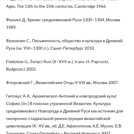
Ages. The 13th to the 15th centuries, Cambridge 1966.
Феннел Д., Кризис средневековой Руси 1200–1304, Москва
1989.
Франклин C., Письменность, общество и культура в Древней
Руси (ок. 950–1300 гг.), Санкт-Петербург 2010.
Fiedotow G., Święci Rusi (X–XVII w.), trans. H. Paprocki,
Bydgoszcz 2002.
Флоровский Г., Византийские Отцы V-VIII вв., Москва 2007.
Гиппиус A.A., Архиепископ Антоний и новгородский культ
Софии, [in:] В поисках утраченной Византии. Культура
средневекового Новгорода и Древней Руси как источник для
синхронно-стадиальной реконструкции византийской
цивилизации IX–XV вв., ed. Д.Е. Афиногенов, А.Е. Мусин, Е.В.
Торопова, Санкт-Петербург – Великий Новгород 2007.