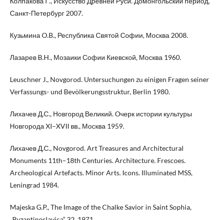
Колпакова Г., Искусство Древней Руси. Домонгольский период,
Санкт-Петербург 2007.
Кузьмина O.B., Республика Святой Софии, Москва 2008.
Лазарев B.H., Мозаики Софии Киевской, Москва 1960.
Leuschner J., Novgorod. Untersuchungen zu einigen Fragen seiner
Verfassungs- und Bevölkerungsstruktur, Berlin 1980.
Лихачев Д.С., Новгород Великий. Oчерк истории культуры
Новгорода XI–XVII вв., Москва 1959.
Лихачев Д.С., Novgorod. Art Treasures and Architectural
Monuments 11th–18th Centuries. Architecture. Frescoes.
Archeological Artefacts. Minor Arts. Icons. Illuminated MSS,
Leningrad 1984.
Majeska G.P., The Image of the Chalke Savior in Saint Sophia,
„Byzantinoslavica” 32, 1971.