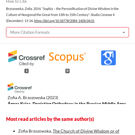
How to Cite
Brzozowska, Zofia. 2014. “Sophia – the Personification of Divine Wisdom in the
Culture of Novgorod the Great from 13th to 15th Century”.
Studia Ceranea
4
(December): 13-26.
https://doi.org/10.18778/2084-140X.04.01
.
More Citation Formats
1
0
Zofia A. Brzozowska
(2023)
Ágnes Kriza, Depicting Orthodoxy in the Russian Middle Ages.
The Novgorod Icon of Sophia, the Divine Wisdom, Oxford
University Press, Oxford 2022 [= Oxford Studies in
Most read articles by the same author(s)
Byzantium], pp. 362.
Studia Ceranea, 13, 766.
10.18778/2084-140X.13.21
Zofia Brzozowska,
The Church of Divine Wisdom or of