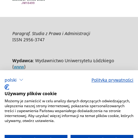
Paragraf. Studia z Prawa i Administracji
ISSN 2956-3747
Wydawca
: Wydawnictwo Uniwersytetu Łódzkiego
(
www
)
ul. Jana Matejki 34A, 90-237 Łódź
polski
Polityka prywatności
Tel.: 42 235 01 65, fax: 42 66 55 86
Biuro: journals@uni.lodz.pl
Używamy plików cookie
Możemy je zamieścić w celu analizy danych dotyczących odwiedzających,
Deklaracja dostępności
ulepszenia naszej strony internetowej, pokazania spersonalizowanych
treści i zapewnienia Państwu wspaniałego doświadczenia na stronie
internetowej. Aby uzyskać więcej informacji na temat plików cookie, których
używamy, otwórz ustawienia.