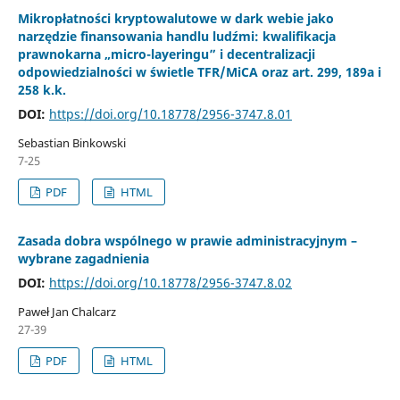
Mikropłatności kryptowalutowe w dark webie jako
narzędzie finansowania handlu ludźmi: kwalifikacja
prawnokarna „micro-layeringu” i decentralizacji
odpowiedzialności w świetle TFR/MiCA oraz art. 299, 189a i
258 k.k.
DOI:
https://doi.org/10.18778/2956-3747.8.01
Sebastian Binkowski
7-25
PDF
HTML
Zasada dobra wspólnego w prawie administracyjnym –
wybrane zagadnienia
DOI:
https://doi.org/10.18778/2956-3747.8.02
Paweł Jan Chalcarz
27-39
PDF
HTML